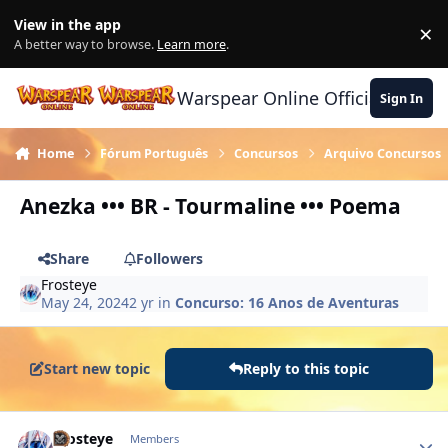
Skip to content
View in the app
×
Di
A better way to browse.
Learn more
.
Warspear Online Official Forum
Sign In
Home
Fórum Português
Concursos
Arquivo Concursos
Anezka ••• BR - Tourmaline ••• Poema
Share
Followers
Frosteye
May 24, 2024
2 yr
in
Concurso: 16 Anos de Aventuras
Start new topic
Reply to this topic
Author stats
Frosteye
Members