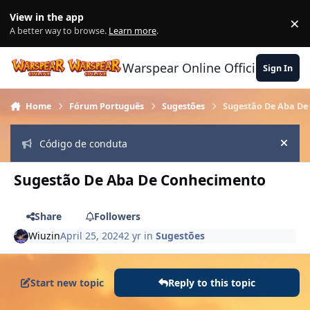
Skip to content
View in the app
×
Di
A better way to browse.
Learn more
.
Warspear Online Official Forum
Sign In
Home
Fórum Português
Sugestões
Sugestão De Aba De
Código de conduta
Hide
Sugestão De Aba De Conhecimento
Share
Followers
Wiuzin
April 25, 2024
2 yr
in
Sugestões
Start new topic
Reply to this topic