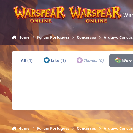
Skip to content
War
Home
Fórum Português
Concursos
Arquivo Concur
All
(1)
Like
(1)
Thanks
(0)
Wow
Home
Fórum Português
Concursos
Arquivo Concur