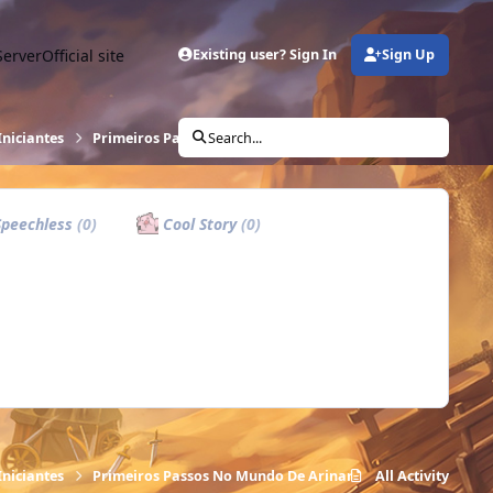
Server
Official site
Existing user? Sign In
Sign Up
Iniciantes
Primeiros Passos No Mundo De Arinar
Search...
peechless
(0)
Cool Story
(0)
Iniciantes
Primeiros Passos No Mundo De Arinar
All Activity