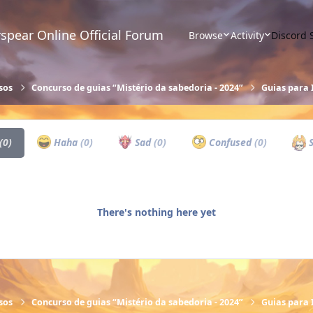
spear Online Official Forum
Browse
Activity
Discord 
sos
Concurso de guias “Mistério da sabedoria - 2024”
Guias para 
(0)
Haha
(0)
Sad
(0)
Confused
(0)
S
There's nothing here yet
sos
Concurso de guias “Mistério da sabedoria - 2024”
Guias para 