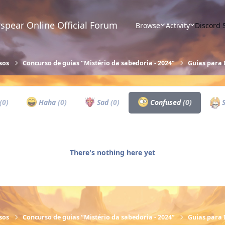
spear Online Official Forum
Browse
Activity
Discord 
sos
Concurso de guias “Mistério da sabedoria - 2024”
Guias para 
(0)
Haha
(0)
Sad
(0)
Confused
(0)
S
There's nothing here yet
sos
Concurso de guias “Mistério da sabedoria - 2024”
Guias para 