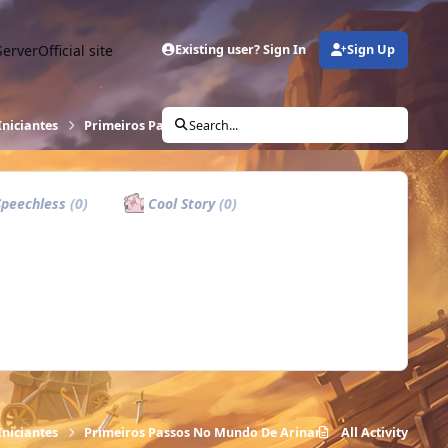
Server
Official site
Existing user? Sign In
Sign Up
Iniciantes
Primeiros Passos No Mundo De Arinar
Search...
peechless
(0)
Cool Story
(0)
Iniciantes
Primeiros Passos No Mundo De Arinar
All Activity