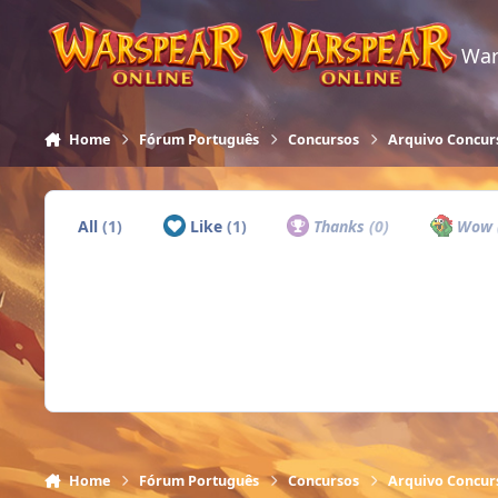
Skip to content
War
Home
Fórum Português
Concursos
Arquivo Concur
All
(1)
Like
(1)
Thanks
(0)
Wow
Home
Fórum Português
Concursos
Arquivo Concur