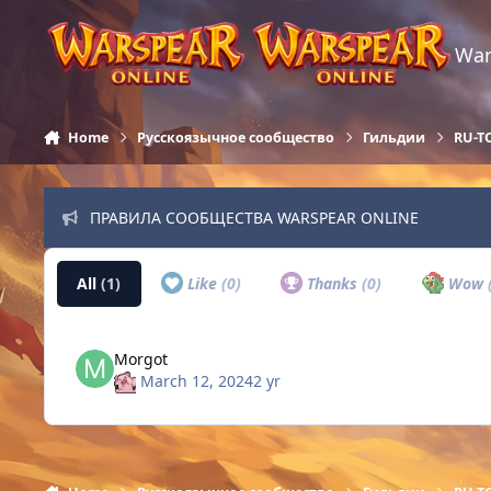
Skip to content
War
Home
Русскоязычное сообщество
Гильдии
RU-T
ПРАВИЛА СООБЩЕСТВА WARSPEAR ONLINE
All
(1)
Like
(0)
Thanks
(0)
Wow
Morgot
March 12, 2024
2 yr