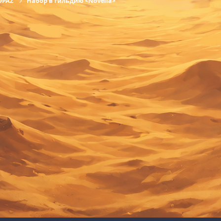
OPAZ
Набор в гильдию <Novella>