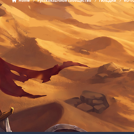
Home
Русскоязычное сообщество
Гильдии
RU-T