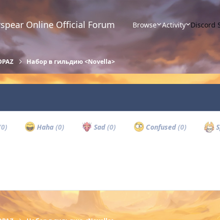
spear Online Official Forum
Browse
Activity
Discord 
OPAZ
Набор в гильдию <Novella>
(0)
Haha
(0)
Sad
(0)
Confused
(0)
S