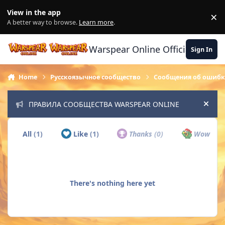
Skip to content
View in the app
×
Di
A better way to browse.
Learn more
.
Warspear Online Official Forum
Sign In
Home
Русскоязычное сообщество
Сообщения об ошибк
ПРАВИЛА СООБЩЕСТВА WARSPEAR ONLINE
Hide
All
(1)
Like
(1)
Thanks
(0)
Wow
(0)
There's nothing here yet