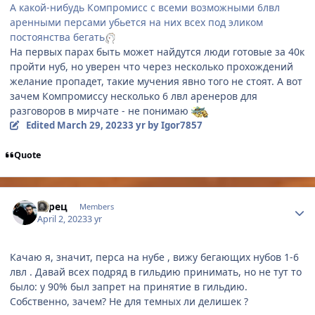
А какой-нибудь Компромисс с всеми возможными 6лвл
аренными персами убьется на них всех под эликом
постоянства бегать
На первых парах быть может найдутся люди готовые за 40к
пройти нуб, но уверен что через несколько прохождений
желание пропадет, такие мучения явно того не стоят. А вот
зачем Компромиссу несколько 6 лвл аренеров для
разговоров в мирчате - не понимаю
Edited
March 29, 2023
3 yr
by Igor7857
Quote
Author stats
Горeц
Members
April 2, 2023
3 yr
Качаю я, значит, перса на нубе , вижу бегающих нубов 1-6
лвл . Давай всех подряд в гильдию принимать, но не тут то
было: у 90% был запрет на принятие в гильдию.
Собственно, зачем? Не для темных ли делишек ?