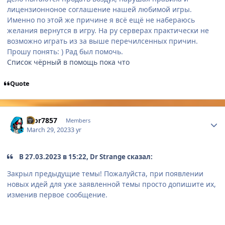
лицензионноное соглашение нашей любимой игры.
Именно по этой же причине я всё ещё не набераюсь
желания вернутся в игру. На ру серверах практически не
возможно играть из за выше перечилсенных причин.
Прошу понять: ) Рад был помочь.
Список чёрный в помощь пока что
Quote
Author stats
Igor7857
Members
March 29, 2023
3 yr
В 27.03.2023 в 15:22, Dr Strange сказал:
Закрыл предыдущие темы! Пожалуйста, при появлении
новых идей для уже заявленной темы просто допишите их,
изменив первое сообщение.