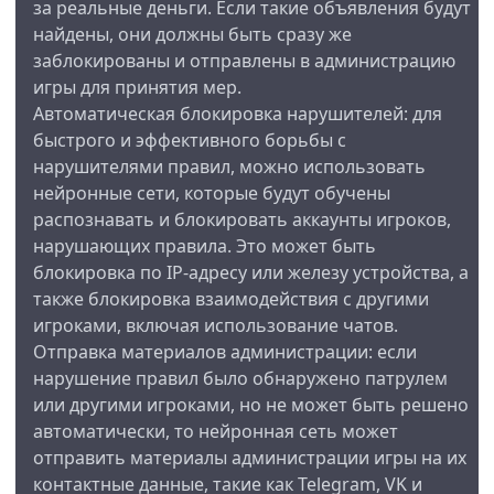
за реальные деньги. Если такие объявления будут
найдены, они должны быть сразу же
заблокированы и отправлены в администрацию
игры для принятия мер.
Автоматическая блокировка нарушителей: для
быстрого и эффективного борьбы с
нарушителями правил, можно использовать
нейронные сети, которые будут обучены
распознавать и блокировать аккаунты игроков,
нарушающих правила. Это может быть
блокировка по IP-адресу или железу устройства, а
также блокировка взаимодействия с другими
игроками, включая использование чатов.
Отправка материалов администрации: если
нарушение правил было обнаружено патрулем
или другими игроками, но не может быть решено
автоматически, то нейронная сеть может
отправить материалы администрации игры на их
контактные данные, такие как Telegram, VK и