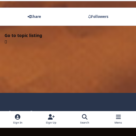
Share
Followers
Go to topic listing
Light Mode
Dark Mode
System Preference
Language
Privacy Policy
Contact Technical Support
Sign In
Sign Up
Search
Menu
Cookies