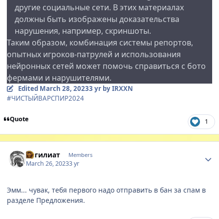
другие социальные сети. В этих материалах
должны быть изображены доказательства
нарушения, например, скриншоты.
Таким образом, комбинация системы репортов,
опытных игроков-патрулей и использования
нейронных сетей может помочь справиться с бото
фермами и нарушителями.
Edited
March 28, 2023
3 yr
by IRXXN
#ЧИСТЫЙВАРСПИР2024
Quote
1
Author stats
Осгилиат
Members
March 26, 2023
3 yr
Эмм... чувак, тебя первого надо отправить в бан за спам в
разделе Предложения.