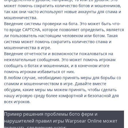
может помочь сократить количество ботов и мошенников,
так как они часто используют новые аккаунты для спама и
мошенничества.
Введение системы проверки на бота. Это может быть что-
то вроде CAPTCHA, которое позволяет определить, является
ли пользователь настоящим человеком или ботом. Такая
система может помочь сократить количество спама и
мошенничества в игре.
Введение отчетности и возможности пожаловаться на
нежелательные сообщения. Это может помочь игрокам
сообщать о ботах и мошенниках, и в конечном итоге
помочь игрокам избавиться от них.
В любом случае, необходимо принять меры для борьбы со
спамом и мошенничеством в игре. Давайте вместе
обсудим, какие меры мы можем принять, чтобы сделать
нашу игровую среду более комфортной и безопасной для
всех игроков.
Пример решения проблемы бото ферм и
нарушителей правил игры Warpsear Online может
включать следующие шаги: