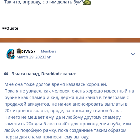
Так что, вправду, с этим делать бум?
Quote
Author stats
Igor7857
Members
March 29, 2023
3 yr
3 часа назад, Deaddad сказал:
Мне она тоже долгое время казалась хорошей.
Пока я не увидел, как человек, очень хорошо известный на
рубине как спамер и кид, держащий канал в телеграме с
продажей аккаунтов, не начал анонсировать выплаты в
20к игрового золота, вроде, за прокачку твинов 6 лвл.
Ничего не мешает ему, да и любому другому спамеру,
заменить 20к для 6 лвл на 40к для прохождения нуба, или
любую подобную рамку, пока созданные таким образом
персы для спама приносят ему выгоду.