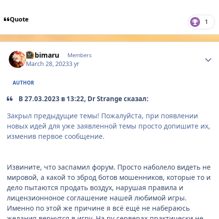
Quote
1
Author stats
Gabimaru
Members
March 28, 2023
3 yr
AUTHOR
В 27.03.2023 в 13:22, Dr Strange сказал:
Закрыл предыдущие темы! Пожалуйста, при появлении
новых идей для уже заявленной темы просто допишите их,
изменив первое сообщение.
Извините, что заспамил форум. Просто наболело видеть не
мировой, а какой то зброд ботов мошенников, которые то и
дело пытаются продать воздух, нарушая правила и
лицензионноное соглашение нашей любимой игры.
Именно по этой же причине я всё ещё не набераюсь
желания вернутся в игру. На ру серверах практически не