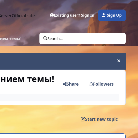
Server
Official site
Existing user? Sign In
Sign Up
нием темы!
Search...
Hide an
анием темы!
Share
Followers
Start new topic