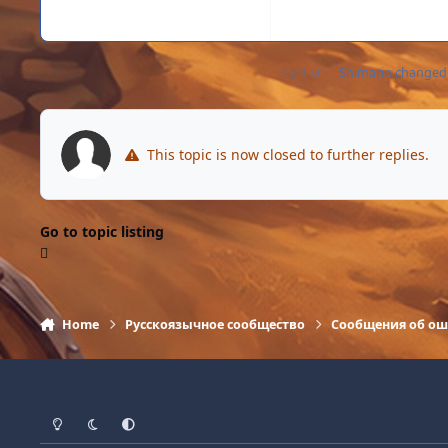
1 yr
1 yr
Shimarin
changed t
This topic is now closed to further replies.
Go to topic listing
Home
Русскоязычное сообщество
Сообщения об о
Light Mode
Dark Mode
System Preference