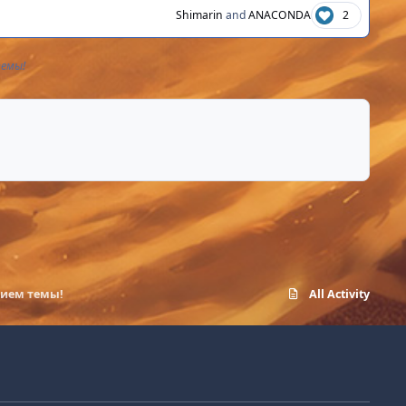
Shimarin
and
ANACONDA
2
темы!
нием темы!
All Activity