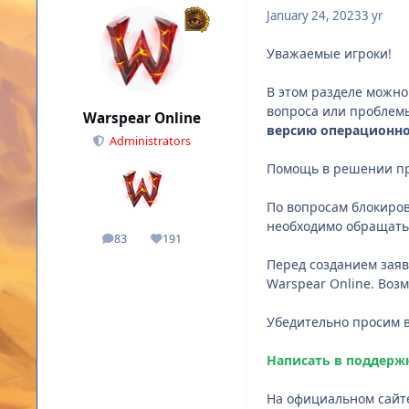
January 24, 2023
3 yr
Уважаемые игроки!
В этом разделе можно
вопроса или проблем
Warspear Online
версию операционн
Administrators
Помощь в решении про
По вопросам блокиров
необходимо обращать
83
191
posts
Reputation
Перед созданием зая
Warspear Online. Воз
Убедительно просим в
Написать в поддерж
На официальном сайте