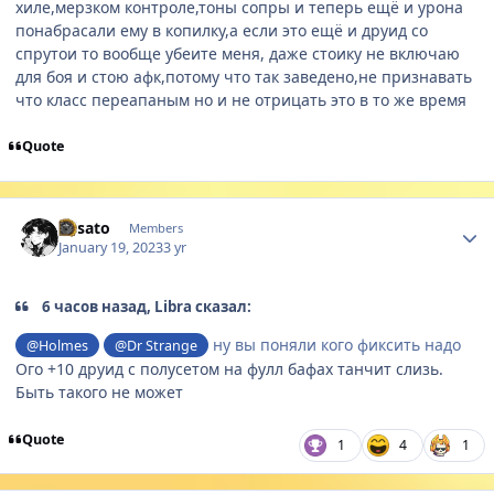
хиле,мерзком контроле,тоны сопры и теперь ещё и урона
понабрасали ему в копилку,а если это ещё и друид со
спрутои то вообще убеите меня, даже стоику не включаю
для боя и стою афк,потому что так заведено,не признавать
что класс переапаным но и не отрицать это в то же время
Quote
Author stats
Misato
Members
January 19, 2023
3 yr
6 часов назад, Libra сказал:
ну вы поняли кого фиксить надо
@Holmes
@Dr Strange
Ого +10 друид с полусетом на фулл бафах танчит слизь.
Быть такого не может
Quote
1
4
1