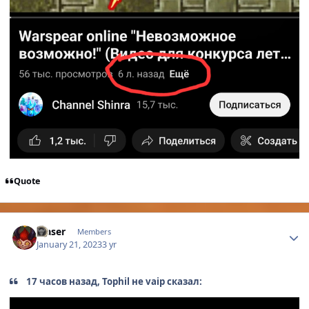
Quote
Author stats
Maser
Members
January 21, 2023
3 yr
17 часов назад, Tophil не vaip сказал: