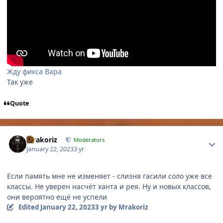
Жду фикса Вара
Так уже
Quote
Author stats
Mrakoriz
Moderators
January 22, 2023
3 yr
Если память мне не изменяет - слизня гасили соло уже все
классы. Не уверен насчёт ханта и рея. Ну и новых классов,
они вероятно ещё не успели
Edited
January 22, 2023
3 yr
by Mrakoriz