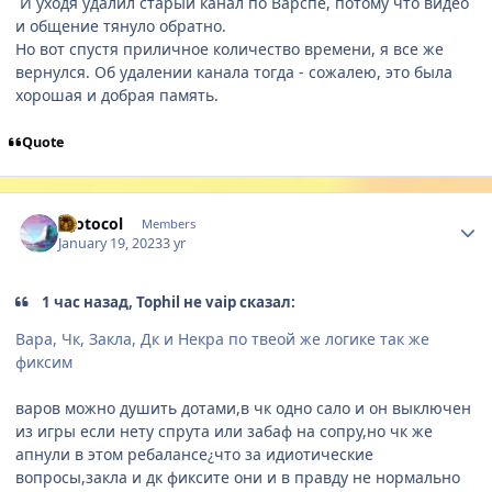
И уходя удалил старый канал по Варспе, потому что видео
и общение тянуло обратно.
Но вот спустя приличное количество времени, я все же
вернулся. Об удалении канала тогда - сожалею, это была
хорошая и добрая память.
Quote
Author stats
Protocol
Members
January 19, 2023
3 yr
1 час назад, Tophil не vaip сказал:
Вара, Чк, Закла, Дк и Некра по твеой же логике так же
фиксим
варов можно душить дотами,в чк одно сало и он выключен
из игры если нету спрута или забаф на сопру,но чк же
апнули в этом ребалансе¿что за идиотические
вопросы,закла и дк фиксите они и в правду не нормально