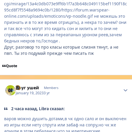
cgi/mirage/13a4c0db073e9ff6b1f7a3b648c049115bef1190f18c
95cd8f7f5548a9694c0b/1280/https://forum.warspear-
online.com/uploads/emoticons/vp-noodle.gif
не можешь это
признать и в то же время отрицать), а некра то зачем? они
и так все что могут это кидать сон и хилить и то они не
справляюсь с этим из за переапаных уроном реев,зачем
бедных некров то,Господи .
Друг, разговор то про класы которые слизня тянут, а не
пвп. Ты это подумай прежде чем писать пж
Quote
Author stats
Друг ушей
Members
January 19, 2023
3 yr
2 часа назад, Libra сказал:
варов можно душить дотами,в чк одно сало и он выключен
из игры если нету спрута или забаф на сопру,но чк же
апнули в этом ребалансе¿что за идиотические