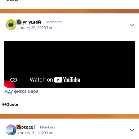
Author stats
Друг ушей
Members
January 20, 2023
3 yr
Жду фикса Вара
Quote
Author stats
Protocol
Members
January 20, 2023
3 yr