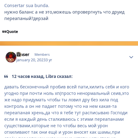
Consertar sua bunda.
нужно баланс а не это,можешь опровергнуть что друид
переапаный?дерзай
Quote
Author stats
Maser
Members
January 20, 2023
3 yr
12 часов назад, Libra сказал:
давать бесконечный пробив всей пати,хилить себя и кого
угодно при почти ноль хп(просто ненормальный сеив,это
же надо придумать чтобы ты ловил дру без хила под
контроль а он не падает потому что на нем какая-та
переапаная хрень,да что я тебе тут расписываю Господи
если я каждый день сталкиваюсь с этими переапанами
существами,которые не то чтобы весь мой урон
отхиливают так они ещё и урон вносят как шамы,при