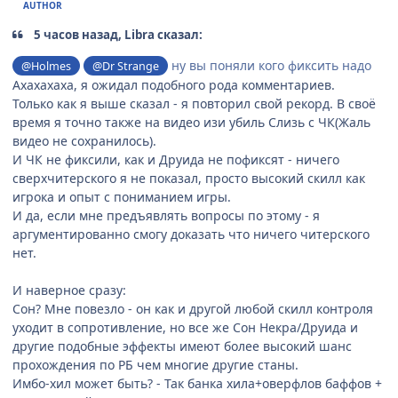
AUTHOR
5 часов назад, Libra сказал:
ну вы поняли кого фиксить надо
@Holmes
@Dr Strange
Ахахахаха, я ожидал подобного рода комментариев.
Только как я выше сказал - я повторил свой рекорд. В своё
время я точно также на видео изи убиль Слизь с ЧК(Жаль
видео не сохранилось).
И ЧК не фиксили, как и Друида не пофиксят - ничего
сверхчитерского я не показал, просто высокий скилл как
игрока и опыт с пониманием игры.
И да, если мне предъявлять вопросы по этому - я
аргументированно смогу доказать что ничего читерского
нет.
И наверное сразу:
Сон? Мне повезло - он как и другой любой скилл контроля
уходит в сопротивление, но все же Сон Некра/Друида и
другие подобные эффекты имеют более высокий шанс
прохождения по РБ чем многие другие станы.
Имбо-хил может быть? - Так банка хила+оверфлов баффов +