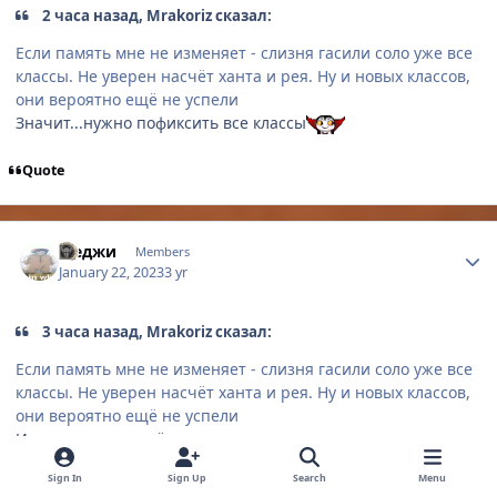
2 часа назад, Mrakoriz сказал:
Если память мне не изменяет - слизня гасили соло уже все
классы. Не уверен насчёт ханта и рея. Ну и новых классов,
они вероятно ещё не успели
Значит...нужно пофиксить все классы
Quote
Author stats
Меджи
Members
January 22, 2023
3 yr
3 часа назад, Mrakoriz сказал:
Если память мне не изменяет - слизня гасили соло уже все
классы. Не уверен насчёт ханта и рея. Ну и новых классов,
они вероятно ещё не успели
Имею ханта, за счёт нового замедляющего скилла, если
бегать, то вполне возможно убить. 400к у меня снести
Sign In
Sign Up
Search
Menu
получилось по крайней мере. Думаю запишу видео, как