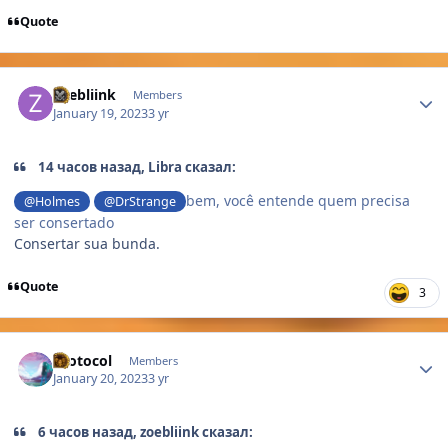
Quote
Author stats
zoebliink
Members
January 19, 2023
3 yr
14 часов назад, Libra сказал:
bem, você entende quem precisa
@Holmes
@DrStrange
ser consertado
Consertar sua bunda.
Quote
3
Author stats
Protocol
Members
January 20, 2023
3 yr
6 часов назад, zoebliink сказал: