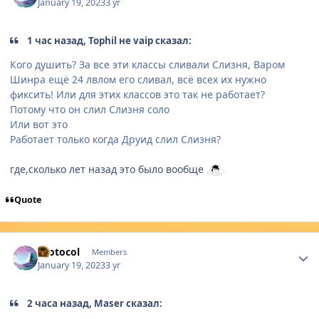
January 19, 2023
3 yr
1 час назад, Tophil не vaip сказал:
Кого душить? За все эти классы сливали Слизня, Варом
Шинра ещё 24 лвлом его сливал, всё всех их нужно
фиксить! Или для этих классов это так не работает?
Потому что он слил Слизня соло
Или вот это
Работает только когда Друид слил Слизня?
где,сколько лет назад это было вообще
Quote
Author stats
Protocol
Members
January 19, 2023
3 yr
2 часа назад, Maser сказал: