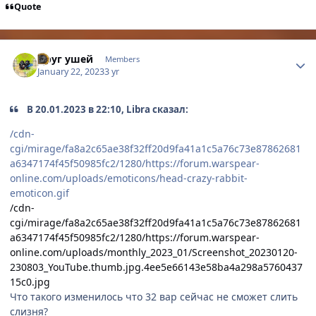
Quote
Author stats
Друг ушей
Members
January 22, 2023
3 yr
В 20.01.2023 в 22:10, Libra сказал:
/cdn-
cgi/mirage/fa8a2c65ae38f32ff20d9fa41a1c5a76c73e87862681
a6347174f45f50985fc2/1280/https://forum.warspear-
online.com/uploads/emoticons/head-crazy-rabbit-
emoticon.gif
/cdn-
cgi/mirage/fa8a2c65ae38f32ff20d9fa41a1c5a76c73e87862681
a6347174f45f50985fc2/1280/https://forum.warspear-
online.com/uploads/monthly_2023_01/Screenshot_20230120-
230803_YouTube.thumb.jpg.4ee5e66143e58ba4a298a5760437
15c0.jpg
Что такого изменилось что 32 вар сейчас не сможет слить
слизня?