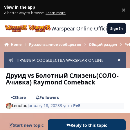
Skip to content
View in the app
×
Di
A better way to browse.
Learn more
.
Warspear Online Official Forum
Sign In
Home
Русскоязычное сообщество
Общий раздел
Pv
ПРАВИЛА СООБЩЕСТВА WARSPEAR ONLINE
Hide
Друид vs Болотный Слизень(СОЛО-
Ачивка) Raymond Comeback
Share
Followers
Lenofag
January 18, 2023
3 yr
in
PvE
Start new topic
Reply to this topic