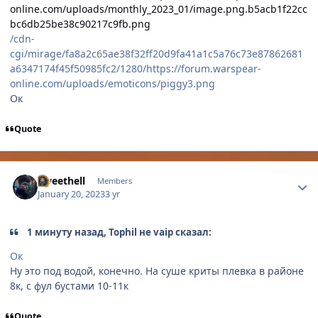
online.com/uploads/monthly_2023_01/image.png.b5acb1f22cc
bc6db25be38c90217c9fb.png
/cdn-
cgi/mirage/fa8a2c65ae38f32ff20d9fa41a1c5a76c73e87862681
a6347174f45f50985fc2/1280/https://forum.warspear-
online.com/uploads/emoticons/piggy3.png
Ок
Quote
Author stats
Sweethell
Members
January 20, 2023
3 yr
1 минуту назад, Tophil не vaip сказал:
Ок
Ну это под водой, конечно. На суше криты плевка в районе
8к, с фул бустами 10-11к
Quote