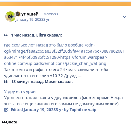
Author stats
Друг ушей
Members
January 19, 2023
3 yr
1 час назад, Libra сказал:
где,сколько лет назад это было вообще
/cdn-
cgi/mirage/fa8a2c65ae38f32ff20d9fa41a1c5a76c73e87862681
a6347174f45f50985fc2/1280/https://forum.warspear-
online.com/uploads/emoticons/jackie_chan_wat.png
Так в том то и рофл что его 24 челы сливали а тебя
удивляет что его слил +10 32 Друид .....
13 минут назад, Maser сказал:
У дру есть урон
Урон есть так же как и у других хилов (может кроме Некра
хызы, всё еще считаю его самым не дамажущим хилом)
Edited
January 19, 2023
3 yr
by Tophil не vaip
Quote