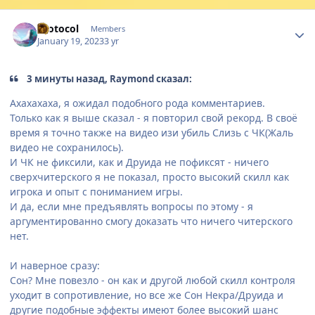
Author stats
Protocol
Members
January 19, 2023
3 yr
3 минуты назад, Raymond сказал:
Ахахахаха, я ожидал подобного рода комментариев.
Только как я выше сказал - я повторил свой рекорд. В своё
время я точно также на видео изи убиль Слизь с ЧК(Жаль
видео не сохранилось).
И ЧК не фиксили, как и Друида не пофиксят - ничего
сверхчитерского я не показал, просто высокий скилл как
игрока и опыт с пониманием игры.
И да, если мне предъявлять вопросы по этому - я
аргументированно смогу доказать что ничего читерского
нет.
И наверное сразу:
Сон? Мне повезло - он как и другой любой скилл контроля
уходит в сопротивление, но все же Сон Некра/Друида и
другие подобные эффекты имеют более высокий шанс