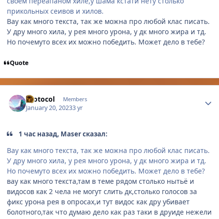
своём переапаном хиле,у шама кстати нету столько
прикольных сеивов и хилов.
Вау как много текста, так же можна про любой клас писать.
У дру много хила, у рея много урона, у дк много жира и тд.
Но почемуто всех их можно победить. Может дело в тебе?
Quote
Author stats
Protocol
Members
January 20, 2023
3 yr
1 час назад, Maser сказал:
Вау как много текста, так же можна про любой клас писать.
У дру много хила, у рея много урона, у дк много жира и тд.
Но почемуто всех их можно победить. Может дело в тебе?
вау как много текста,там в теме рядом столько нытьё и
видосов как 2 чела не могут слить дк,столько голосов за
фикс урона рея в опросах,и тут видос как дру убивает
болотного,так что думаю дело как раз таки в друиде нежели