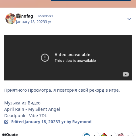
Author stats
Lenofag
Members
January 18, 2023
3 yr
Приятного Просмотра, я повторил свой рекорд в игре.
Музыка из Видео:
April Rain - My Silent Angel
Deadpunk - Vibe 7DL
Edited
January 18, 2023
3 yr
by Raymond
Quote