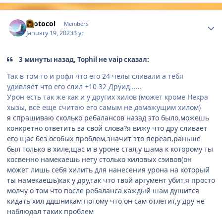
Author stats
Protocol
Members
January 19, 2023
3 yr
3 минуты назад, Tophil не vaip сказал:
Так в том то и рофл что его 24 челы сливали а тебя
удивляет что его слил +10 32 Друид .....
Урон есть так же как и у других хилов (может кроме Некра
хызы, всё еще считаю его самым не дамажущим хилом)
я спрашиваю сколько ребалансов назад это было,можешь
конкретно ответить за свой слова?я вижу что дру сливает
его щас без особых проблем,значит это переап,раньше
был только в хиле,щас и в уроне стал,у шама к которому ты
косвенно намекаешь нету столько хиловых сэивов(он
может лишь себя хилить для нанесения урона на который
ты намекаешь)как у дру,так что твой аргумент убит,я просто
молчу о том что после ребаланса каждый шам душится
кидать хил ддшникам потому что он сам отлетит,у дру не
наблюдал таких проблем