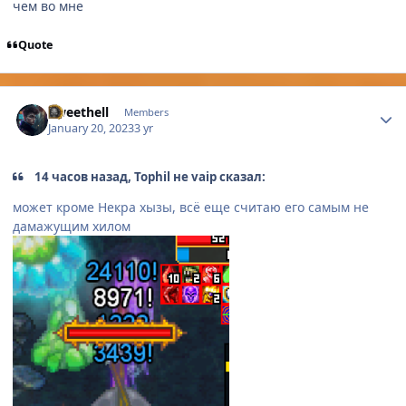
чем во мне
Quote
Author stats
Sweethell
Members
January 20, 2023
3 yr
14 часов назад, Tophil не vaip сказал:
может кроме Некра хызы, всё еще считаю его самым не
дамажущим хилом