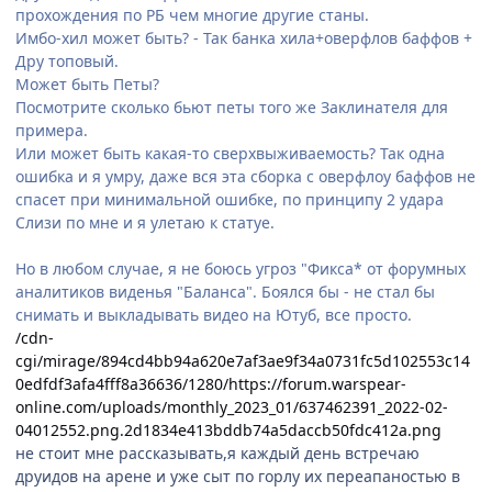
прохождения по РБ чем многие другие станы.
Имбо-хил может быть? - Так банка хила+оверфлов баффов +
Дру топовый.
Может быть Петы?
Посмотрите сколько бьют петы того же Заклинателя для
примера.
Или может быть какая-то сверхвыживаемость? Так одна
ошибка и я умру, даже вся эта сборка с оверфлоу баффов не
спасет при минимальной ошибке, по принципу 2 удара
Слизи по мне и я улетаю к статуе.
Но в любом случае, я не боюсь угроз "Фикса* от форумных
аналитиков виденья "Баланса". Боялся бы - не стал бы
снимать и выкладывать видео на Ютуб, все просто.
/cdn-
cgi/mirage/894cd4bb94a620e7af3ae9f34a0731fc5d102553c14
0edfdf3afa4fff8a36636/1280/https://forum.warspear-
online.com/uploads/monthly_2023_01/637462391_2022-02-
04012552.png.2d1834e413bddb74a5daccb50fdc412a.png
не стоит мне рассказывать,я каждый день встречаю
друидов на арене и уже сыт по горлу их переапаностью в