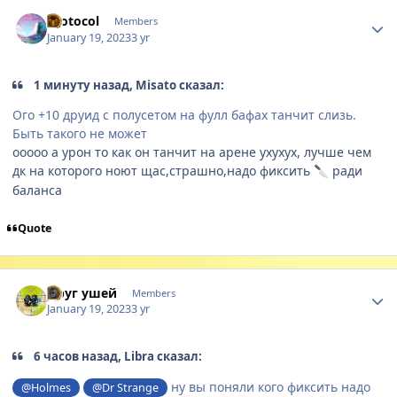
Author stats
Protocol
Members
January 19, 2023
3 yr
1 минуту назад, Misato сказал:
Ого +10 друид с полусетом на фулл бафах танчит слизь.
Быть такого не может
ооооо а урон то как он танчит на арене ухухух, лучше чем
дк на которого ноют щас,страшно,надо фиксить
ради
🔪
баланса
Quote
Author stats
Друг ушей
Members
January 19, 2023
3 yr
6 часов назад, Libra сказал:
ну вы поняли кого фиксить надо
@Holmes
@Dr Strange