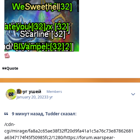
Quote
Author stats
Друг ушей
Members
January 20, 2023
3 yr
9 минут назад, Tudder сказал:
/cdn-
cgi/mirage/fa8a2c65ae38f32ff20d9fa41a1c5a76c73e87862681
a6347174f45f50985fc2/1280/https://forum.warspear-