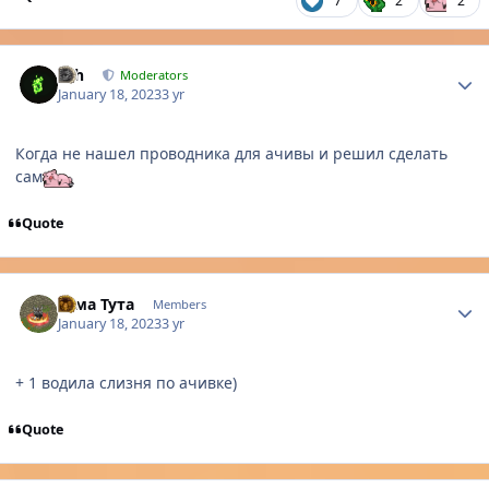
7
2
2
Author stats
nth
Moderators
January 18, 2023
3 yr
Когда не нашел проводника для ачивы и решил сделать
сам
Quote
Author stats
Тама Тута
Members
January 18, 2023
3 yr
+ 1 водила слизня по ачивке)
Quote