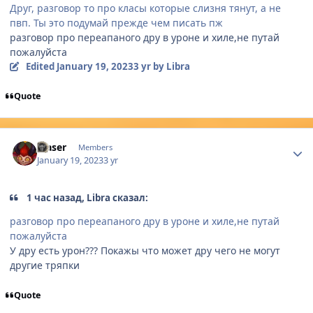
Друг, разговор то про класы которые слизня тянут, а не
пвп. Ты это подумай прежде чем писать пж
разговор про переапаного дру в уроне и хиле,не путай
пожалуйста
Edited
January 19, 2023
3 yr
by Libra
Quote
Author stats
Maser
Members
January 19, 2023
3 yr
1 час назад, Libra сказал:
разговор про переапаного дру в уроне и хиле,не путай
пожалуйста
У дру есть урон??? Покажы что может дру чего не могут
другие тряпки
Quote