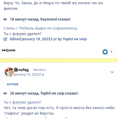
Вара, Чк, Закла, Дк и Некра по твеой же логике так же
фиксим
18 минут назад, Raymond сказал:
Слизь с ЧК(Жаль видео не сохранилось).
Ты с форума удалил?
Edited
January 19, 2023
3 yr
by Tophil не vaip
Quote
1
Author stats
Lenofag
Members
January 19, 2023
3 yr
AUTHOR
26 минут назад, Tophil не vaip сказал:
Ты с форума удалил?
Нет, та тема досих пор есть. Я просто молча без какого-либо
"пафоса" уходил из Варспы.