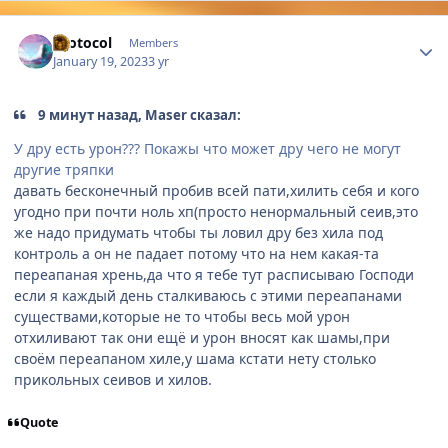
Author stats
Protocol
Members
January 19, 2023
3 yr
9 минут назад, Maser сказал:
У дру есть урон??? Покажы что может дру чего не могут
другие тряпки
давать бесконечный пробив всей пати,хилить себя и кого
угодно при почти ноль хп(просто ненормальный сеив,это
же надо придумать чтобы ты ловил дру без хила под
контроль а он не падает потому что на нем какая-та
переапаная хрень,да что я тебе тут расписываю Господи
если я каждый день сталкиваюсь с этими переапанами
существами,которые не то чтобы весь мой урон
отхиливают так они ещё и урон вносят как шамы,при
своём переапаном хиле,у шама кстати нету столько
прикольных сеивов и хилов.
Quote