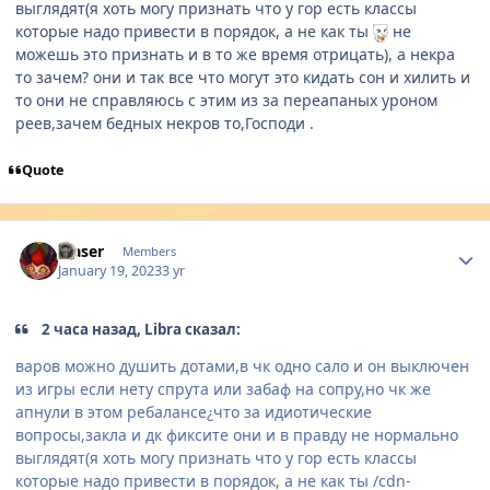
выглядят(я хоть могу признать что у гор есть классы
которые надо привести в порядок, а не как ты
не
можешь это признать и в то же время отрицать), а некра
то зачем? они и так все что могут это кидать сон и хилить и
то они не справляюсь с этим из за переапаных уроном
реев,зачем бедных некров то,Господи .
Quote
Author stats
Maser
Members
January 19, 2023
3 yr
2 часа назад, Libra сказал:
варов можно душить дотами,в чк одно сало и он выключен
из игры если нету спрута или забаф на сопру,но чк же
апнули в этом ребалансе¿что за идиотические
вопросы,закла и дк фиксите они и в правду не нормально
выглядят(я хоть могу признать что у гор есть классы
которые надо привести в порядок, а не как ты
/cdn-