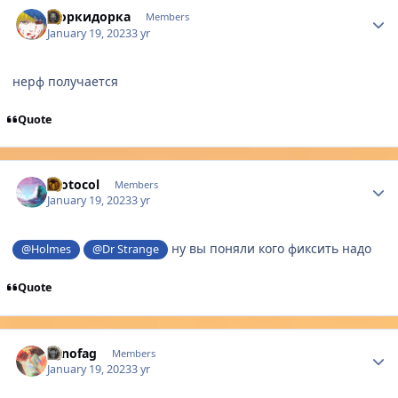
Author stats
Моркидорка
Members
January 19, 2023
3 yr
нерф получается
Quote
Author stats
Protocol
Members
January 19, 2023
3 yr
ну вы поняли кого фиксить надо
@Holmes
@Dr Strange
Quote
Author stats
Lenofag
Members
January 19, 2023
3 yr