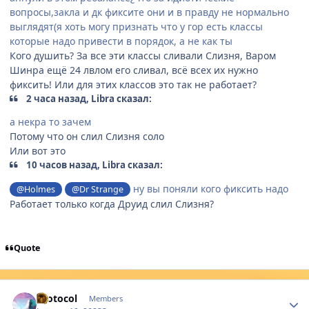
вопросы,закла и дк фиксите они и в правду не нормально
выглядят(я хоть могу признать что у гор есть классы
которые надо привести в порядок, а не как ты
Кого душить? За все эти классы сливали Слизня, Варом
Шинра ещё 24 лвлом его сливал, всё всех их нужно
фиксить! Или для этих классов это так не работает?
2 часа назад, Libra сказал:
а некра то зачем
Потому что он слил Слизня соло
Или вот это
10 часов назад, Libra сказал:
ну вы поняли кого фиксить надо
@Holmes
@Dr Strange
Работает только когда Друид слил Слизня?
Quote
Author stats
Protocol
Members