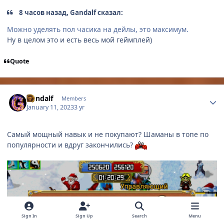
8 часов назад, Gandalf сказал:
Можно уделять пол часика на дейлы, это максимум.
Ну в целом это и есть весь мой геймплей)
Quote
Author stats
Gandalf
Members
January 11, 2023
3 yr
Самый мощный навык и не покупают? Шаманы в топе по
популярности и вдруг закончились?
Sign In
Sign Up
Search
Menu