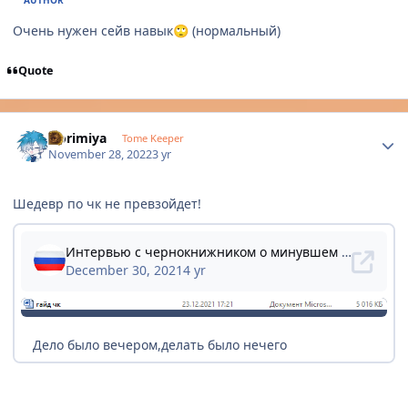
Очень нужен сейв навык
(нормальный)
🙄
Quote
Author stats
Horimiya
Tome Keeper
November 28, 2022
3 yr
Шедевр по чк не превзойдет!