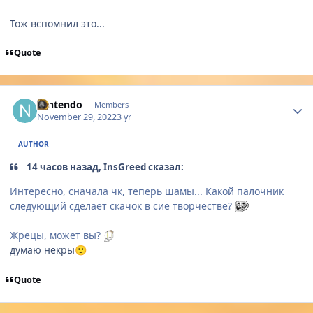
Тож вспомнил это...
Quote
Author stats
Nintendo
Members
November 29, 2022
3 yr
AUTHOR
14 часов назад, InsGreed сказал:
Интересно, сначала чк, теперь шамы... Какой палочник
следующий сделает скачок в сие творчестве?
Жрецы, может вы?
думаю некры
🙂
Quote