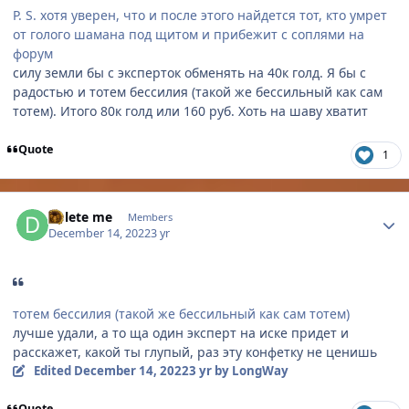
P. S. хотя уверен, что и после этого найдется тот, кто умрет
от голого шамана под щитом и прибежит с соплями на
форум
силу земли бы с эксперток обменять на 40к голд. Я бы с
радостью и тотем бессилия (такой же бессильный как сам
тотем). Итого 80к голд или 160 руб. Хоть на шаву хватит
Quote
1
Author stats
Delete me
Members
December 14, 2022
3 yr
тотем бессилия (такой же бессильный как сам тотем)
лучше удали, а то ща один эксперт на иске придет и
расскажет, какой ты глупый, раз эту конфетку не ценишь
Edited
December 14, 2022
3 yr
by LongWay
Quote