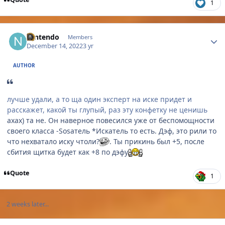
1
Author stats
Nintendo
Members
December 14, 2022
3 yr
AUTHOR
лучше удали, а то ща один эксперт на иске придет и
расскажет, какой ты глупый, раз эту конфетку не ценишь
ахах) та не. Он наверное повесился уже от беспомощности
своего класса -Sosатель *Искатель то есть. Дэф, это рили то
что нехватало иску чтоли?
. Ты прикинь был +5, после
сбития щитка будет как +8 по дэфу
Quote
1
2 weeks later...
Author stats