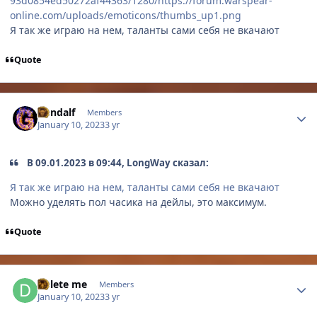
93d0854ed50272af44363/1280/https://forum.warspear-
online.com/uploads/emoticons/thumbs_up1.png
Я так же играю на нем, таланты сами себя не вкачают
Quote
Author stats
Gandalf
Members
January 10, 2023
3 yr
В 09.01.2023 в 09:44, LongWay сказал:
Я так же играю на нем, таланты сами себя не вкачают
Можно уделять пол часика на дейлы, это максимум.
Quote
Author stats
Delete me
Members
January 10, 2023
3 yr