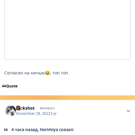
Согласен на ничью
, топ топ
😂
Quote
Author stats
Nickshot
Members
November 28, 2022
3 yr
4 часа назад, Horimiya сказал: