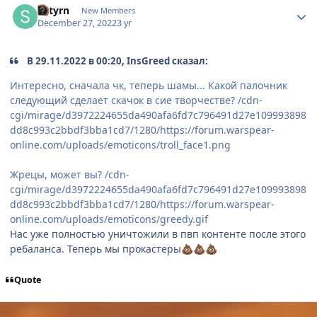
Satyrn
New Members
December 27, 2022
3 yr
В 29.11.2022 в 00:20, InsGreed сказал:
Интересно, сначала чк, теперь шамы... Какой палочник
следующий сделает скачок в сие творчестве?
/cdn-
cgi/mirage/d3972224655da490afa6fd7c796491d27e109993898
dd8c993c2bbdf3bba1cd7/1280/https://forum.warspear-
online.com/uploads/emoticons/troll_face1.png
Жрецы, может вы?
/cdn-
cgi/mirage/d3972224655da490afa6fd7c796491d27e109993898
dd8c993c2bbdf3bba1cd7/1280/https://forum.warspear-
online.com/uploads/emoticons/greedy.gif
Нас уже полностью уничтожили в пвп контенте после этого
ребаланса. Теперь мы прокастеры
💩
💩
💩
Quote