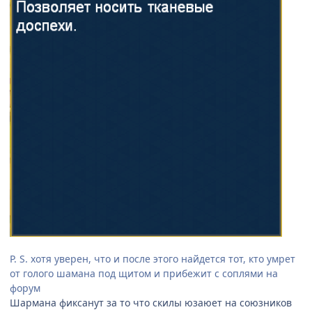
P. S. хотя уверен, что и после этого найдется тот, кто умрет
от голого шамана под щитом и прибежит с соплями на
форум
Шармана фиксанут за то что скилы юзаюет на союзников