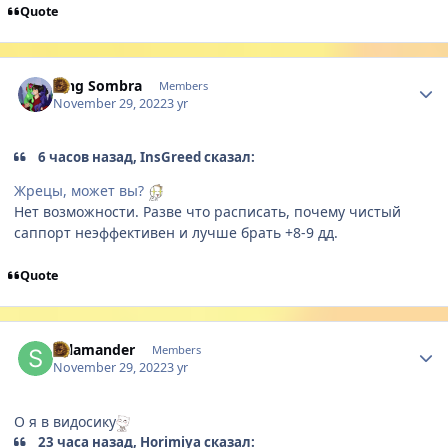
Quote
Author stats
King Sombra
Members
November 29, 2022
3 yr
6 часов назад, InsGreed сказал:
Жрецы, может вы?
Нет возможности. Разве что расписать, почему чистый
саппорт неэффективен и лучше брать +8-9 дд.
Quote
Author stats
Salamander
Members
November 29, 2022
3 yr
О я в видосику
23 часа назад, Horimiya сказал: