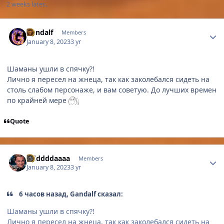
2 weeks later...
Author stats
Gandalf
Members
January 8, 2023
3 yr
Шаманы ушли в спячку?!
Лично я пересел на жнеца, так как заколебался сидеть на
столь слабом персонаже, и вам советую. До лучших времен
по крайней мере
Quote
Author stats
Adddddaaaa
Members
January 8, 2023
3 yr
6 часов назад, Gandalf сказал:
Шаманы ушли в спячку?!
Лично я пересел на жнеца, так как заколебался сидеть на