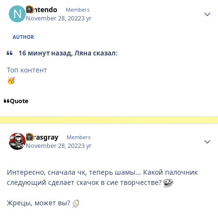
Author stats
Nintendo
Members
November 28, 2022
3 yr
AUTHOR
16 минут назад, Ляна сказал:
Топ контент
🥳
Quote
Author stats
Ezrasgray
Members
November 28, 2022
3 yr
Интересно, сначала чк, теперь шамы... Какой палочник
следующий сделает скачок в сие творчестве?
Жрецы, может вы?