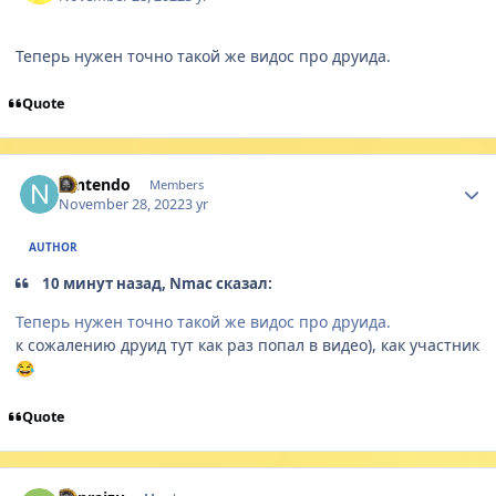
Теперь нужен точно такой же видос про друида.
Quote
Author stats
Nintendo
Members
November 28, 2022
3 yr
AUTHOR
10 минут назад, Nmac сказал:
Теперь нужен точно такой же видос про друида.
к сожалению друид тут как раз попал в видео), как участник
😂
Quote
Author stats