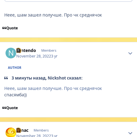
Неее, шам зашел получше. Про чк среднячок
Quote
Author stats
Nintendo
Members
November 28, 2022
3 yr
AUTHOR
3 минуты назад, Nickshot сказал:
Неее, шам зашел получше. Про чк среднячок
спасямба))
Quote
Author stats
Nmac
Members
November 28, 2022
3 yr