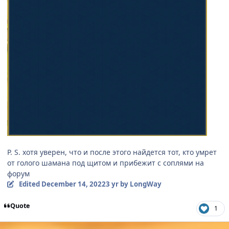
P. S. хотя уверен, что и после этого найдется тот, кто умрет
от голого шамана под щитом и прибежит с соплями на
форум
Edited
December 14, 2022
3 yr
by LongWay
Quote
1