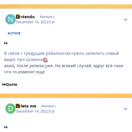
Author stats
Nintendo
Members
December 14, 2022
3 yr
AUTHOR
В связи с грядущим ребалансом нужно запилить новый
видос про Шомэна
ахах), после релиза уже. На всякий случай, вдруг всё-таки
что то изменят еще
Quote
Author stats
Delete me
Members
December 14, 2022
3 yr