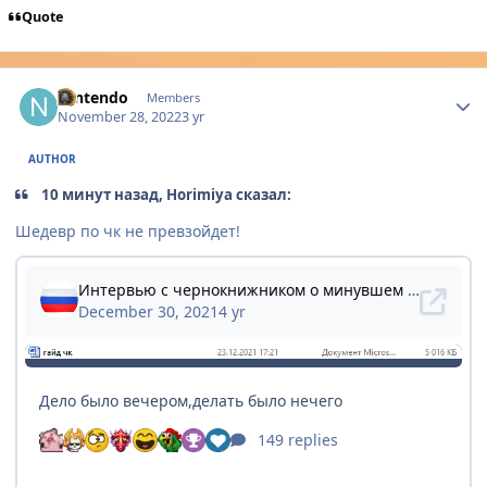
Quote
Author stats
Nintendo
Members
November 28, 2022
3 yr
AUTHOR
10 минут назад, Horimiya сказал:
Шедевр по чк не превзойдет!