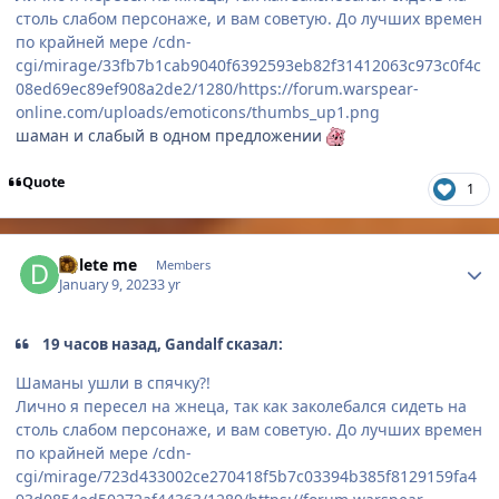
столь слабом персонаже, и вам советую. До лучших времен
по крайней мере
/cdn-
cgi/mirage/33fb7b1cab9040f6392593eb82f31412063c973c0f4c
08ed69ec89ef908a2de2/1280/https://forum.warspear-
online.com/uploads/emoticons/thumbs_up1.png
шаман и слабый в одном предложении
Quote
1
Author stats
Delete me
Members
January 9, 2023
3 yr
19 часов назад, Gandalf сказал:
Шаманы ушли в спячку?!
Лично я пересел на жнеца, так как заколебался сидеть на
столь слабом персонаже, и вам советую. До лучших времен
по крайней мере
/cdn-
cgi/mirage/723d433002ce270418f5b7c03394b385f8129159fa4