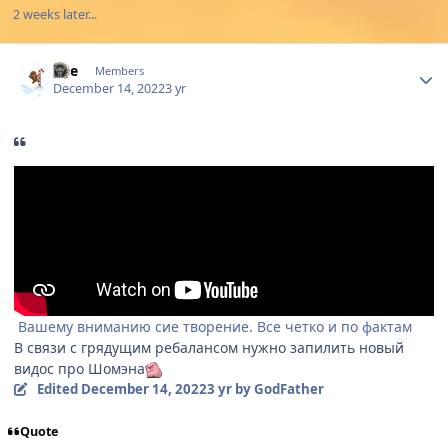
2 weeks later...
Author stats
The
Members
December 14, 2022
3 yr
Вашему вниманию сие творение. Все четко и по фактам
В связи с грядущим ребалансом нужно запилить новый
видос про Шомэна
Edited
December 14, 2022
3 yr
by GodFather
Quote