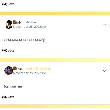
Quote
Author stats
Nark
Members
November 28, 2022
3 yr
АХАХАХАХАХАХАХХАХА
Quote
Author stats
Ляна
Lord of Knowledge
November 28, 2022
3 yr
Топ контент
Quote