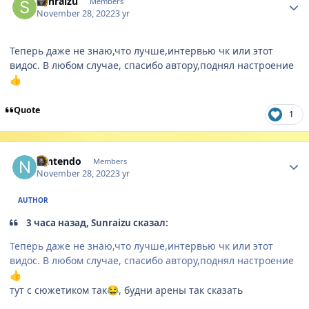
Sunraizu
Members
November 28, 2022
3 yr
Теперь даже не знаю,что лучше,интервью чк или этот
видос. В любом случае, спасибо автору,поднял настроение
👍
Quote
1
Author stats
Nintendo
Members
November 28, 2022
3 yr
AUTHOR
3 часа назад, Sunraizu сказал:
Теперь даже не знаю,что лучше,интервью чк или этот
видос. В любом случае, спасибо автору,поднял настроение
👍
тут с сюжетиком так
, будни арены так сказать
😂