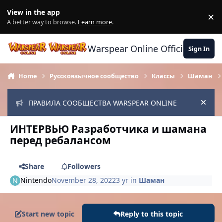
Skip to content
View in the app
×
Di
A better way to browse.
Learn more
.
Warspear Online Official Forum
Sign In
Home
Русскоязычное сообщество
Классы
Шаман
ПРАВИЛА СООБЩЕСТВА WARSPEAR ONLINE
Hide
ИНТЕРВЬЮ Разработчика и шамана
перед ребалансом
Share
Followers
Nintendo
November 28, 2022
3 yr
in
Шаман
Start new topic
Reply to this topic