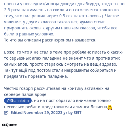
навыки у последних(иногда доходит до абсурда, когда ты по
2-3 раза нажимаешь на скилл и он отменяется только по
тому, что пал решил через 0.5 сек нажать оковы). Частое
явление, у других классов такого нет, думаю стоит
прировнять оковы к другим навыкам классов, чтобы все
были в равных условиях.
То что вы описали рассинхроном называется.
Боже, то что я не стал в теме про ребаланс писать о каких-
то серьезных апах паладина не значит что я против этих
самых апов, просто стараюсь смотреть на вещи здраво.
Так тут ещё под постом стали некроманты собираться и
предлагать порезать паладина.
Честно говоря рассчитывал на критику активных на
сервере палов вроде
, но на пост обратило внимание только
@Shanalotta
несколько ребят и представители альянса Легиона
Edited
November 29, 2022
3 yr
by SEIT
Quote