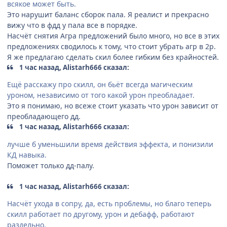
всякое может быть.
Это нарушит баланс сборок пала. Я реалист и прекрасно
вижу что в фдд у пала все в порядке.
Насчёт снятия Агра предложений было много, но все в этих
предложениях сводилось к тому, что стоит убрать агр в 2р.
Я же предлагаю сделать скил более гибким без крайностей.
1 час назад, Alistarh666 сказал:
Ещё расскажу про скилл, он бьёт всегда магическим
уроном, независимо от того какой урон преобладает.
Это я понимаю, но всеже стоит указать что урон зависит от
преобладающего дд.
1 час назад, Alistarh666 сказал:
лучше б уменьшили время действия эффекта, и понизили
КД навыка.
Поможет только дд-палу.
1 час назад, Alistarh666 сказал:
Насчёт ухода в сопру, да, есть проблемы, но благо теперь
скилл работает по другому, урон и дебафф, работают
раздельно.