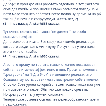
Дебафф и урон должны работать отдельно, а тот факт что
скил для комбы и повышения выживаемости паладина и
пати мало того что работает всего полов ну времени на рб,
так ещё и вечно в сопру уходит. Жесть ведь?)
1 час назад, Alistarh666 сказал:
Тут очень сложно всё, слова "не должен" не особо
возымеют эффект.
Да, стоило расписать. Все сводится к комбо реализация
которого сводиться к минимуму. По сути нет у физ пала
этого хила от комбы.
1 час назад, Alistarh666 сказал:
А вот это прошу не трогать, навык отлично показывает
себя в пве и менее эффективно в пвп. Просить поменять
"срез урона" на "КД и блок" в нынешних реалиях, это
большая глупость, сравнимая с выстрелом себе в колено.
Спорно. Срез урона который спасает только когда пал уже
при смерти это такое. Обычно уже поздно срезать.
Но срез урона палу нужен, согласен.
Теперь тоже сомневаюсь насчёт целесообразности моего
предложения.