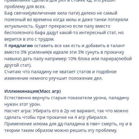
проблему для всех.
Баф свечки(увеличение хила пати) далеко не самый
полезный во времена когда хилы и даже танки потеряли
актуальность. Будет прекрасно если палу вместо
бесполезного бафа дадут какой-то интересный стат, но
верится в это с трудом.
Я
предлагаю
оставить все как есть и добавить в талант
вместо 3% усиления(в идеале эти 3% сунуть в прокачку
навыка) дать палу например 10% блока или парира(любой
другой стат).
Считаю что паладину не хватает статов и подобное
изменение немного улучшит положение дел.
Иллюминация(Масс агр)
Естественно вернуть старые показатели урона, паладину
нужен этот урон.
Насчет агра: Убирать его в 2р не вариант, так что можно
сделать чтобы при прокачке на 4 агр убирался.
Применение илюма для дд-паладина в пве= смерть, ну и в
теории таким образом можно решить эту проблему.