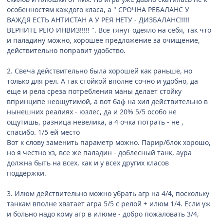
особенностям каждого класа, а " СРОЧНА РЕБАЛАНС У
ВАЖДЯ ЕСТЬ АНТИСТАН А У РЕЯ НЕТУ - ДИЗБАЛАНС!!!!!
ВЕРНИТЕ РЕЮ ИНВИЗ!!!!! ". Все тянут одеяло на себя, так что
и паладину можно, хорошее предложение за очищение,
действительно поправит удобство.
2. Свеча действительно была хорошей как раньше, но
только для рел. А так стойкой вполне сочно и удобно, да
еще и рела среза потребления маны делает стойку
впринципе неощутимой, а вот баф на хил действительно в
нынешних реалиях - юзлес, да и 20% 5/5 особо не
ощутишь, разница невелика, а 4 очка потрать - не ,
спасибо. 1/5 ей место
Вот к слову заменить параметр можно. Парир/блок хорошо,
но я честно хз, все же паладин - доблесный танк, аура
должна быть на всех, как и у всех других класов
поддержки.
3. Илюм действительно можно убрать агр на 4/4, поскольку
танкам вполне хватает агра 5/5 с релой + илюм 1/4. Если уж
и больно надо кому агр в илюме - добро пожаловать 3/4,