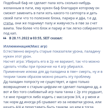
Подобный баф не сделает пала хоть сколько-нибудь
желанным в пати, ему нужен баф благодаря которому он
сможет заменить в пати хоть какого-то саппорта и дать
своей пати что то полезнее блока, парира и дфа, т.е
дд
статы
, они же поднимут палу и живучесть в пве за счет
вампа. Тем более что блок и парир и так легко собираются
под кап.
В 28.11.2022 в 03:55, SEIT сказал:
Иллюминация(Масс агр)
Естественно вернуть старые показатели урона, паладину
нужен этот урон.
Насчет агра: Убирать его в 2р не вариант, так что можно
сделать чтобы при прокачке на 4 агр убирался.
Применение илюма для дд-паладина в пве= смерть, ну и в
теории таким образом можно решить эту проблему.
Дд паладин попросту не существует, и одно только
возвращение к старым цифрам не сделает паладина дд, а
вот и без того слабоватый агр пала танка с 2р это ухудшит,
т.е мне придется либо ходить с массагром 3/4, а у меня и
так норм дд иногда рб срывают из-за нехватки урона, или
качать 4/4 и переставать быть танком, но кем я тогда