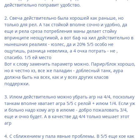
действительно поправит удобство.
2. Свеча действительно была хорошей как раньше, но
только для рел. А так стойкой вполне сочно и удобно, да
еще и рела среза потребления маны делает стойку
впринципе неощутимой, а вот баф на хил действительно в
нынешних реалиях - юзлес, да и 20% 5/5 особо не
ощутишь, разница невелика, а 4 очка потрать - не ,
спасибо. 1/5 ей место
Вот к слову заменить параметр можно. Парир/блок хорошо,
но я честно хз, все же паладин - доблесный танк, аура
должна быть на всех, как и у всех других класов
поддержки.
3. Илюм действительно можно убрать агр на 4/4, поскольку
танкам вполне хватает агра 5/5 с релой + илюм 1/4. Если уж
и больно надо кому агр в илюме - добро пожаловать 3/4,
еще и очко будет. А в качестве дд 4/4 только мешает этот
агр
4. С сближением у пала явные проблемы. В 5/5 еще кое как