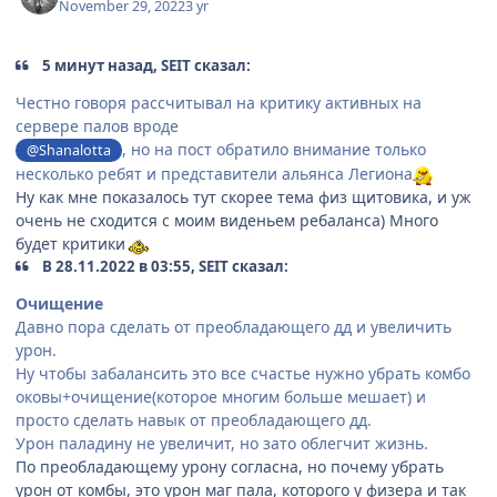
November 29, 2022
3 yr
5 минут назад, SEIT сказал:
Честно говоря рассчитывал на критику активных на
сервере палов вроде
, но на пост обратило внимание только
@Shanalotta
несколько ребят и представители альянса Легиона
Ну как мне показалось тут скорее тема физ щитовика, и уж
очень не сходится с моим виденьем ребаланса) Много
будет критики
В 28.11.2022 в 03:55, SEIT сказал:
Очищение
Давно пора сделать от преобладающего дд и увеличить
урон.
Ну чтобы забалансить это все счастье нужно убрать комбо
оковы+очищение(которое многим больше мешает) и
просто сделать навык от преобладающего дд.
Урон паладину не увеличит, но зато облегчит жизнь.
По преобладающему урону согласна, но почему убрать
урон от комбы, это урон маг пала, которого у физера и так