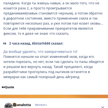
паладина. Когда ты жмешь навык, а он мало того, что не
юзается раза 2, а просто проигрывается
преданимаия(навык становится черным), а потом обратно
в дефолтное состояние, вместо применения скила и так
повторяется несколько раз, а уже потом пал юзает оковы...
Если для тебя приравнивание приоритетов является
фиксом, то я даже не знаю что сказать.
2 часа назад, Alistarh666 сказал:
Да вообще удалить, что заморачиваться то!
Помнится наныли на откат изменений оков, когда его
хотели порезать, но нет, если так сделать то палы обидятся
и решили все вернуть назад. Такой прецилент, когда
разработчики прогнулись под нытиков останется в
мемуарах как самый позорный день айгринд
Quote
Author stats
Shanalotta
Members