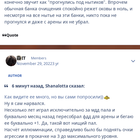
конечно звучит как "прогнулись под нытиков". Впрочем
обычная банка очищения спокойно режет оковы в ноль, и
несмотря на все нытье на эти банки, никто пока не
прогнулся и даже с арены их не убрал.
Quote
Author stats
SEIT
Members
November 29, 2022
3 yr
AUTHOR
6 минут назад, Shanalotta сказал:
Как видите ее много, но вы сами попросили))
Ну я сам нарвался.
Несколько лет играл исключительно за мдд пала и
буквально месяц назад пересобрал фдд для арены и бегаю
ее буквально +1. Да, такой вот нищий пал.
Насчёт иллюминации, справедливо было бы поднять очки
агрессии в прокачке на 3 до максимального уровня.