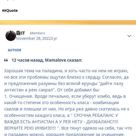
Quote
Author stats
SEIT
Members
November 28, 2022
3 yr
AUTHOR
12 часов назад, Mamalove сказал:
Хорошая тема на паладина, я хоть часто на нем не играю,
но все эти проблемы ощутил близко к сердцу. Согласен, да
и предложения разумны без всякой ерунды "дайте палу
антистан а рею сакрал". От себя добавил бы:
1. Очищение. Вроде печально, если уберут комбо, ведь в
какой-то степени это особенность класа - комбинации
скилов и плюшки от них. Но игра уже давно скатилась не к
особенностям каждого класа, а " СРОЧНА РЕБАЛАНС У
ВАЖДЯ ЕСТЬ АНТИСТАН А У РЕЯ НЕТУ - ДИЗБАЛАНС!!!!!
ВЕРНИТЕ РЕЮ ИНВИЗ!!!!! ". Все тянут одеяло на себя, так что
и паладину можно, хорошее предложение за очищение,