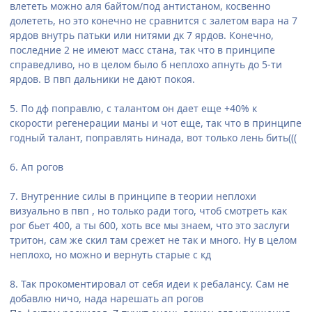
влететь можно аля байтом/под антистаном, косвенно
долететь, но это конечно не сравнится с залетом вара на 7
ярдов внутрь патьки или нитями дк 7 ярдов. Конечно,
последние 2 не имеют масс стана, так что в принципе
справедливо, но в целом было б неплохо апнуть до 5-ти
ярдов. В пвп дальники не дают покоя.
5. По дф поправлю, с талантом он дает еще +40% к
скорости регенерации маны и чот еще, так что в принципе
годный талант, поправлять нинада, вот только лень бить(((
6. Ап рогов
7. Внутренние силы в принципе в теории неплохи
визуально в пвп , но только ради того, чтоб смотреть как
рог бьет 400, а ты 600, хоть все мы знаем, что это заслуги
тритон, сам же скил там срежет не так и много. Ну в целом
неплохо, но можно и вернуть старые с кд
8. Так прокоментировал от себя идеи к ребалансу. Сам не
добавлю ничо, нада нарешать ап рогов