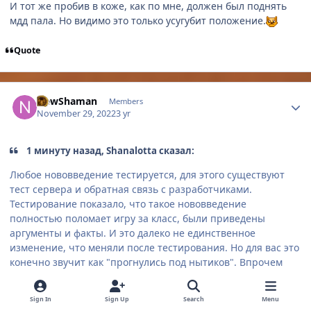
И тот же пробив в коже, как по мне, должен был поднять
мдд пала. Но видимо это только усугубит положение.
Quote
Author stats
NewShaman
Members
November 29, 2022
3 yr
1 минуту назад, Shanalotta сказал:
Любое нововведение тестируется, для этого существуют
тест сервера и обратная связь с разработчиками.
Тестирование показало, что такое нововведение
полностью поломает игру за класс, были приведены
аргументы и факты. И это далеко не единственное
изменение, что меняли после тестирования. Но для вас это
конечно звучит как "прогнулись под нытиков". Впрочем
обычная банка очищения спокойно режет оковы в ноль, и
несмотря на все нытье на эти банки, никто пока не
Sign In
Sign Up
Search
Menu
прогнулся и даже с арены их не убрал.