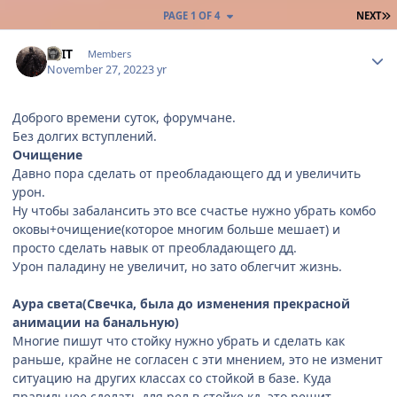
L
PAGE 1 OF 4
NEXT
Author stats
SEIT
Members
November 27, 2022
3 yr
Доброго времени суток, форумчане.
Без долгих вступлений.
Очищение
Давно пора сделать от преобладающего дд и увеличить
урон.
Ну чтобы забалансить это все счастье нужно убрать комбо
оковы+очищение(которое многим больше мешает) и
просто сделать навык от преобладающего дд.
Урон паладину не увеличит, но зато облегчит жизнь.
Аура света(Свечка, была до изменения прекрасной
анимации на банальную)
Многие пишут что стойку нужно убрать и сделать как
раньше, крайне не согласен с эти мнением, это не изменит
ситуацию на других классах со стойкой в базе. Куда
правильнее сделать для рел в стойке кд, это решит