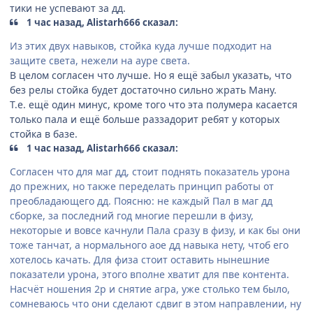
тики не успевают за дд.
1 час назад, Alistarh666 сказал:
Из этих двух навыков, стойка куда лучше подходит на
защите света, нежели на ауре света.
В целом согласен что лучше. Но я ещё забыл указать, что
без релы стойка будет достаточно сильно жрать Ману.
Т.е. ещё один минус, кроме того что эта полумера касается
только пала и ещё больше раззадорит ребят у которых
стойка в базе.
1 час назад, Alistarh666 сказал:
Согласен что для маг дд, стоит поднять показатель урона
до прежних, но также переделать принцип работы от
преобладающего дд. Поясню: не каждый Пал в маг дд
сборке, за последний год многие перешли в физу,
некоторые и вовсе качнули Пала сразу в физу, и как бы они
тоже танчат, а нормального аое дд навыка нету, чтоб его
хотелось качать. Для физа стоит оставить нынешние
показатели урона, этого вполне хватит для пве контента.
Насчёт ношения 2р и снятие агра, уже столько тем было,
сомневаюсь что они сделают сдвиг в этом направлении, ну