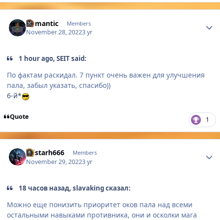
Author stats
Romantic
Members
November 28, 2022
3 yr
1 hour ago, SEIT said:
По фактам раскидал. 7 пункт очень важен для улучшения
пала, забыл указать, спасибо))
6-й*
Quote
1
Author stats
Alistarh666
Members
November 29, 2022
3 yr
18 часов назад, slavaking сказал:
Можно еще понизить приоритет оков пала над всеми
остальными навыками противника, они и осколки мага