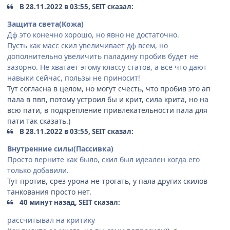
В 28.11.2022 в 03:55, SEIT сказал:
Защита света(Кожа)
Дф это конечно хорошо, но явно не достаточно.
Пусть как масс скил увеличивает дф всем, но
дополнительно увеличить паладину пробив будет не
зазорно. Не хватает этому классу статов, а все что дают
навыки сейчас, пользы не приносит!
Тут согласна в целом, но могут счесть, что пробив это ап
пала в пвп, потому устроил бы и крит, сила крита, но на
всю пати, в подкрепление привлекательности пала для
пати так сказать.)
В 28.11.2022 в 03:55, SEIT сказал:
Внутренние силы(Пассивка)
Просто верните как было, скил был идеален когда его
только добавили.
Тут против, срез урона не трогать, у пала других скилов
танкования просто нет.
40 минут назад, SEIT сказал:
рассчитывал на критику