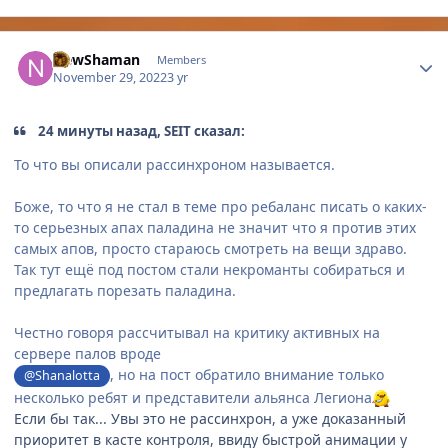
Author stats
NewShaman
Members
November 29, 2022
3 yr
24 минуты назад, SEIT сказал:
То что вы описали рассинхроном называется.
Боже, то что я не стал в теме про ребаланс писать о каких-
то серьезных апах паладина не значит что я против этих
самых апов, просто стараюсь смотреть на вещи здраво.
Так тут ещё под постом стали некроманты собираться и
предлагать порезать паладина.
Честно говоря рассчитывал на критику активных на
сервере палов вроде
, но на пост обратило внимание только
@Shanalotta
несколько ребят и представители альянса Легиона
Если бы так... Увы это не рассинхрон, а уже доказанный
приоритет в касте контроля, ввиду быстрой анимации у