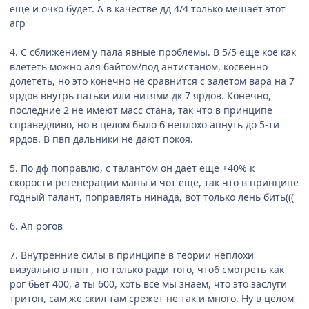
еще и очко будет. А в качестве дд 4/4 только мешает этот
агр
4. С сближением у пала явные проблемы. В 5/5 еще кое как
влететь можно аля байтом/под антистаном, косвенно
долететь, но это конечно не сравнится с залетом вара на 7
ярдов внутрь патьки или нитями дк 7 ярдов. Конечно,
последние 2 не имеют масс стана, так что в принципе
справедливо, но в целом было б неплохо апнуть до 5-ти
ярдов. В пвп дальники не дают покоя.
5. По дф поправлю, с талантом он дает еще +40% к
скорости регенерации маны и чот еще, так что в принципе
годный талант, поправлять нинада, вот только лень бить(((
6. Ап рогов
7. Внутренние силы в принципе в теории неплохи
визуально в пвп , но только ради того, чтоб смотреть как
рог бьет 400, а ты 600, хоть все мы знаем, что это заслуги
тритон, сам же скил там срежет не так и много. Ну в целом