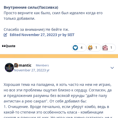
Внутренние силы(Пассивка)
Просто верните как было, скил был идеален когда его
только добавили.
Спасибо за внимание) Не бейте пж.
Edited
November 27, 2022
3 yr
by SEIT
Quote
4
1
1
Author stats
Romantic
Members
November 27, 2022
3 yr
Хорошая тема на паладина, я хоть часто на нем не играю,
но все эти проблемы ощутил близко к сердцу. Согласен, да
и предложения разумны без всякой ерунды "дайте палу
антистан а рею сакрал". От себя добавил бы:
1. Очищение. Вроде печально, если уберут комбо, ведь в
какой-то степени это особенность класа - комбинации
скилов и плюшки от них. Но игра уже давно скатилась не к