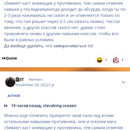
сбивают каст анимации у противника, тем самым отменяя
навыки у последних(иногда доходит до абсурда, когда ты по
2-3 раза нажимаешь на скилл и он отменяется только по
тому, что пал решил через 0.5 сек нажать оковы). Частое
явление, у других классов такого нет, думаю стоит
прировнять оковы к другим навыкам классов, чтобы все
были в равных условиях.
Да вообще удалить, что заморачиваться то!
Quote
1
1
Author stats
SEIT
Members
November 29, 2022
3 yr
AUTHOR
19 часов назад, slavaking сказал:
Можно еще понизить приоритет оков пала над всеми
остальными навыками противника, они и осколки мага
сбивают каст анимации у противника, тем самым отменяя