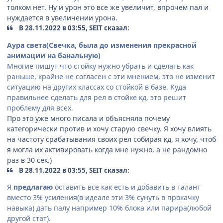
толком нет. Ну и урон это все же увеличит, впрочем пал и
нуждается в увеличении урона.
В 28.11.2022 в 03:55, SEIT сказал:
Аура света(Свечка, была до изменения прекрасной
анимации на банальную)
Многие пишут что стойку нужно убрать и сделать как
раньше, крайне не согласен с эти мнением, это не изменит
ситуацию на других классах со стойкой в базе. Куда
правильнее сделать для рел в стойке кд, это решит
проблему для всех.
Про это уже много писала и объясняла почему
категорически против и хочу старую свечку. Я хочу влиять
на частоту срабатывания своих рел собирая кд, я хочу, чтоб
я могла их активировать когда мне нужно, а не рандомно
раз в 30 сек.)
В 28.11.2022 в 03:55, SEIT сказал:
Я
предлагаю
оставить все как есть и добавить в талант
вместо 3% усиления(в идеале эти 3% сунуть в прокачку
навыка) дать палу например 10% блока или парира(любой
другой стат).