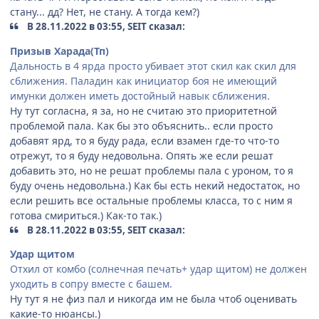
стану... дд? Нет, не стану. А тогда кем?)
В 28.11.2022 в 03:55, SEIT сказал:
Призыв Харада(Тп)
Дальность в 4 ярда просто убивает этот скил как скил для
сближения. Паладин как инициатор боя не имеющий
имунки должен иметь достойный навык сближения.
Ну тут согласна, я за, но не считаю это приоритетной
проблемой пала. Как бы это объяснить.. если просто
добавят ярд, то я буду рада, если взамен где-то что-то
отрежут, то я буду недовольна. Опять же если решат
добавить это, но не решат проблемы пала с уроном, то я
буду очень недовольна.) Как бы есть некий недостаток, но
если решить все остальные проблемы класса, то с ним я
готова смириться.) Как-то так.)
В 28.11.2022 в 03:55, SEIT сказал:
Удар щитом
Отхил от комбо (солнечная печать+ удар щитом) не должен
уходить в сопру вместе с башем.
Ну тут я не физ пал и никогда им не была чтоб оценивать
какие-то нюансы.)