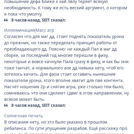
повышение дефа ближе к хай лвлу теряет всякую
необходимость. К тому же есть веский аргумент, о котором
я пока что умолчу.
8 часов назад, SEIT сказал:
Иллюминация(Масс агр
Согласен что для маг дд, стоит поднять показатель урона
до прежних, но также переделать принцип работы от
преобладающего дд. Поясню: не каждый Пал в маг дд
сборке, за последний год многие перешли в физу,
некоторые и вовсе качнули Пала сразу в физу, и как бы они
тоже танчат, а нормального аое дд навыка нету, чтоб его
хотелось качать. Для физа стоит оставить нынешние
показатели урона, этого вполне хватит для пве контента.
Насчёт ношения 2р и снятие агра, уже столько тем было,
сомневаюсь что они сделают сдвиг в этом направлении, ну
всякое может быть.
8 часов назад, SEIT сказал:
Солнечная печать
В описании нету, но это было указано в прошлом
ребаланса. По сути упущение разрабов. Ещё расскажу про