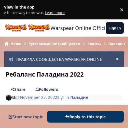
Skip to content
View in the app
×
Di
A better way to browse.
Learn more
.
Warspear Online Official Forum
Sign In
Home
Русскоязычное сообщество
Классы
Паладин
ПРАВИЛА СООБЩЕСТВА WARSPEAR ONLINE
Hide
Ребаланс Паладина 2022
Share
Followers
SEIT
November 27, 2022
3 yr
in
Паладин
Start new topic
Reply to this topic