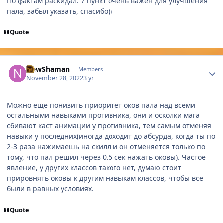
По фактам раскидал. 7 пункт очень важен для улучшения
пала, забыл указать, спасибо))
Quote
Author stats
NewShaman
Members
November 28, 2022
3 yr
Можно еще понизить приоритет оков пала над всеми
остальными навыками противника, они и осколки мага
сбивают каст анимации у противника, тем самым отменяя
навыки у последних(иногда доходит до абсурда, когда ты по
2-3 раза нажимаешь на скилл и он отменяется только по
тому, что пал решил через 0.5 сек нажать оковы). Частое
явление, у других классов такого нет, думаю стоит
прировнять оковы к другим навыкам классов, чтобы все
были в равных условиях.
Quote