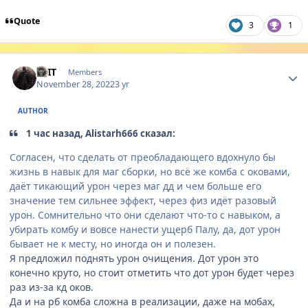
Quote
3
1
Author stats
SEIT
Members
November 28, 2022
3 yr
AUTHOR
1 час назад, Alistarh666 сказал:
Согласен, что сделать от преобладающего вдохнуло бы
жизнь в навык для маг сборки, но всё же комба с оковами,
даёт тикающий урон через маг дд и чем больше его
значение тем сильнее эффект, через физ идёт разовый
урон. Сомнительно что они сделают что-то с навыком, а
убирать комбу и вовсе нанести ущерб Палу, да, дот урон
бывает не к месту, но иногда он и полезен.
Я предложил поднять урон очищения. Дот урон это
конечно круто, но стоит отметить что дот урон будет через
раз из-за кд оков.
Да и на рб комба сложна в реализации, даже на мобах,