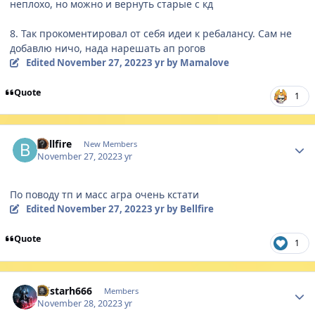
неплохо, но можно и вернуть старые с кд
8. Так прокоментировал от себя идеи к ребалансу. Сам не
добавлю ничо, нада нарешать ап рогов
Edited
November 27, 2022
3 yr
by Mamalove
Quote
1
Author stats
Bellfire
New Members
November 27, 2022
3 yr
По поводу тп и масс агра оч
ень кстати
Edited
November 27, 2022
3 yr
by Bellfire
Quote
1
Author stats
Alistarh666
Members
November 28, 2022
3 yr