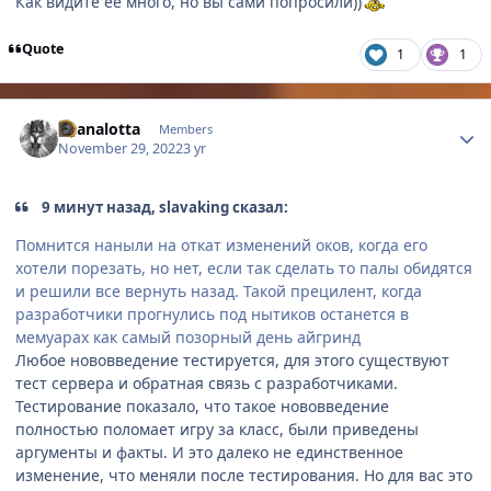
Как видите ее много, но вы сами попросили))
Quote
1
1
Author stats
Shanalotta
Members
November 29, 2022
3 yr
9 минут назад, slavaking сказал:
Помнится наныли на откат изменений оков, когда его
хотели порезать, но нет, если так сделать то палы обидятся
и решили все вернуть назад. Такой прецилент, когда
разработчики прогнулись под нытиков останется в
мемуарах как самый позорный день айгринд
Любое нововведение тестируется, для этого существуют
тест сервера и обратная связь с разработчиками.
Тестирование показало, что такое нововведение
полностью поломает игру за класс, были приведены
аргументы и факты. И это далеко не единственное
изменение, что меняли после тестирования. Но для вас это