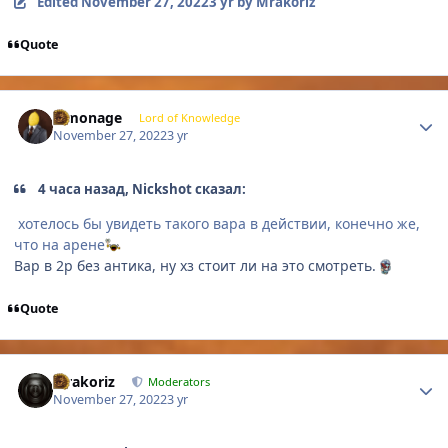
Edited
November 27, 2022
3 yr
by Mrakoriz
Quote
Author stats
lemonage
Lord of Knowledge
November 27, 2022
3 yr
4 часа назад, Nickshot сказал:
хотелось бы увидеть такого вара в действии, конечно же,
что на арене
Вар в 2р без антика, ну хз стоит ли на это смотреть.
Quote
Author stats
Mrakoriz
Moderators
November 27, 2022
3 yr