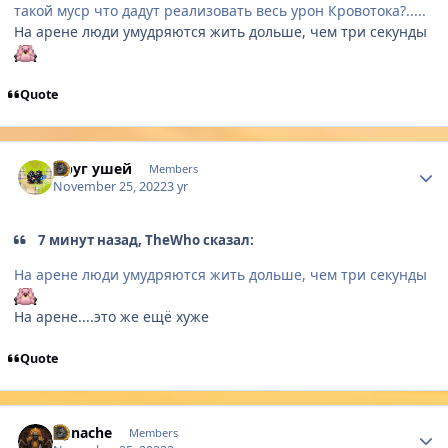
такой муср что дадут реализовать весь урон Кровотока?.....
На арене люди умудряются жить дольше, чем три секунды
Quote
Author stats
Друг ушей
Members
November 25, 2022
3 yr
7 минут назад, TheWho сказал:
На арене люди умудряются жить дольше, чем три секунды
На арене....это же ещё хуже
Quote
Author stats
Yunache
Members