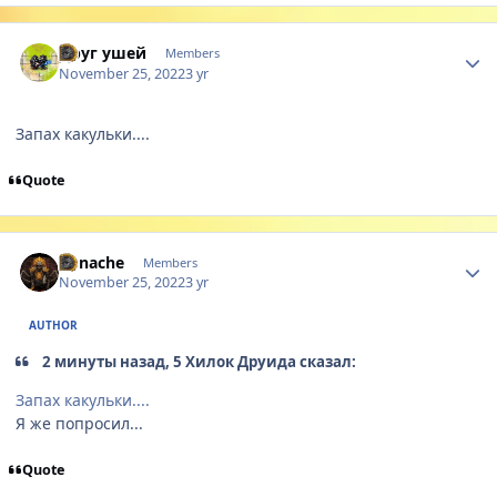
Author stats
Друг ушей
Members
November 25, 2022
3 yr
Запах какульки....
Quote
Author stats
Yunache
Members
November 25, 2022
3 yr
AUTHOR
2 минуты назад, 5 Хилок Друида сказал:
Запах какульки....
Я же попросил...
Quote