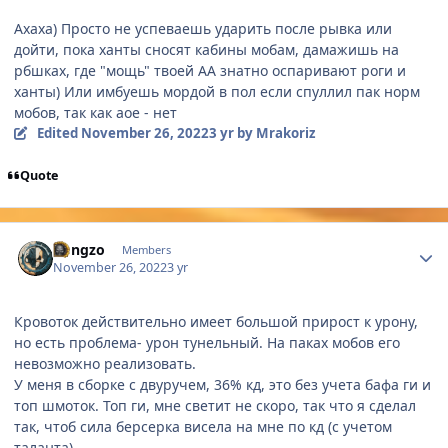
Ахаха) Просто не успеваешь ударить после рывка или
дойти, пока ханты сносят кабины мобам, дамажишь на
рбшках, где "мощь" твоей АА знатно оспаривают роги и
ханты) Или имбуешь мордой в пол если спуллил пак норм
мобов, так как аое - нет
Edited
November 26, 2022
3 yr
by Mrakoriz
Quote
Author stats
gongzo
Members
November 26, 2022
3 yr
Кровоток действительно имеет большой прирост к урону,
но есть проблема- урон тунельный. На паках мобов его
невозможно реализовать.
У меня в сборке с двуручем, 36% кд, это без учета бафа ги и
топ шмоток. Топ ги, мне светит не скоро, так что я сделал
так, чтоб сила берсерка висела на мне по кд (с учетом
таланта).