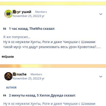
Author stats
Друг ушей
Members
November 25, 2022
3 yr
1 час назад, TheWho сказал:
Я же попросил...
Ну я хз неужели Хунты, Роги и даже Чикушки с Шамами
такой муср что дадут реализовать весь урон Кровотока?.....
Quote
Author stats
Yunache
Members
November 25, 2022
3 yr
AUTHOR
2 минуты назад, 5 Хилок Друида сказал:
Ну я хз неужели Хунты, Роги и даже Чикушки с Шамами