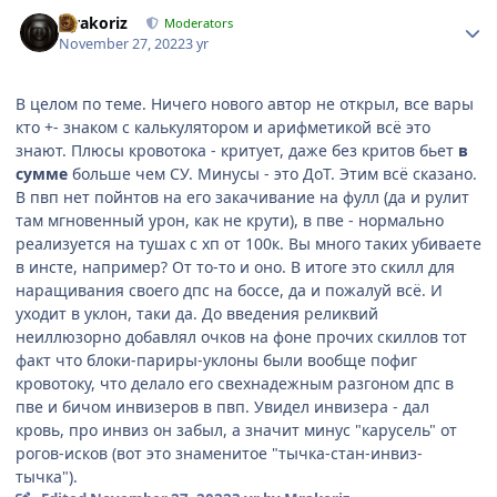
Author stats
Mrakoriz
Moderators
November 27, 2022
3 yr
В целом по теме. Ничего нового автор не открыл, все вары
кто +- знаком с калькулятором и арифметикой всё это
знают. Плюсы кровотока - критует, даже без критов бьет
в
сумме
больше чем СУ. Минусы - это ДоТ. Этим всё сказано.
В пвп нет пойнтов на его закачивание на фулл (да и рулит
там мгновенный урон, как не крути), в пве - нормально
реализуется на тушах с хп от 100к. Вы много таких убиваете
в инсте, например? От то-то и оно. В итоге это скилл для
наращивания своего дпс на боссе, да и пожалуй всё. И
уходит в уклон, таки да. До введения реликвий
неиллюзорно добавлял очков на фоне прочих скиллов тот
факт что блоки-париры-уклоны были вообще пофиг
кровотоку, что делало его свехнадежным разгоном дпс в
пве и бичом инвизеров в пвп. Увидел инвизера - дал
кровь, про инвиз он забыл, а значит минус "карусель" от
рогов-исков (вот это знаменитое "тычка-стан-инвиз-
тычка").