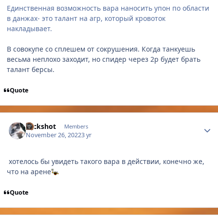
Единственная возможность вара наносить упон по области
в данжах- это талант на агр, который кровоток
накладывает.
В совокупе со сплешем от сокрушения. Когда танкуешь
весьма неплохо заходит, но спидер через 2р будет брать
талант берсы.
Quote
Author stats
Nickshot
Members
November 26, 2022
3 yr
хотелось бы увидеть такого вара в действии, конечно же,
что на арене
Quote