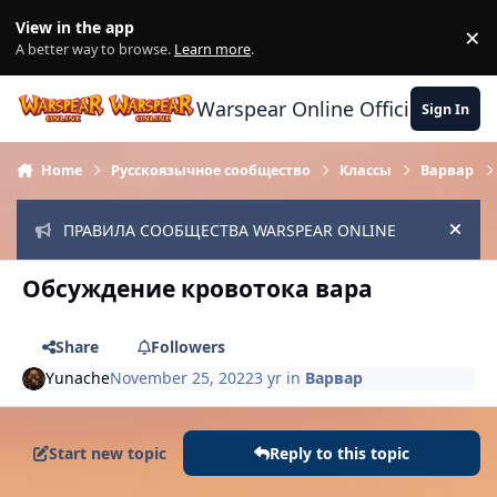
Skip to content
View in the app
×
Di
A better way to browse.
Learn more
.
Warspear Online Official Forum
Sign In
Home
Русскоязычное сообщество
Классы
Варвар
ПРАВИЛА СООБЩЕСТВА WARSPEAR ONLINE
Hide
Обсуждение кровотока вара
Share
Followers
Yunache
November 25, 2022
3 yr
in
Варвар
Start new topic
Reply to this topic