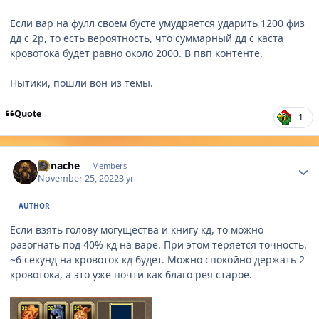
Если вар на фулл своем бусте умудряется ударить 1200 физ
дд с 2р, то есть вероятность, что суммарный дд с каста
кровотока будет равно около 2000. В пвп контенте.
Нытики, пошли вон из темы.
Quote
1
Author stats
Yunache
Members
November 25, 2022
3 yr
AUTHOR
Если взять голову могущества и книгу кд, то можно
разогнать под 40% кд на варе. При этом теряется точность.
~6 секунд на кровоток кд будет. Можно спокойно держать 2
кровотока, а это уже почти как благо рея старое.