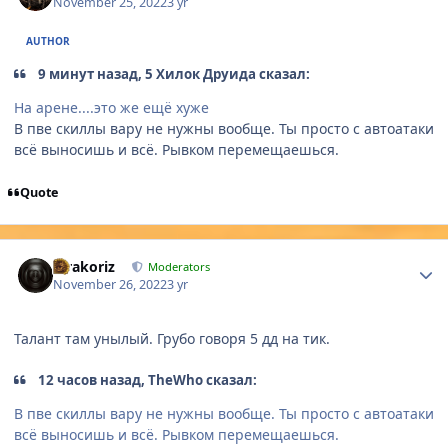
November 25, 2022
3 yr
AUTHOR
9 минут назад, 5 Хилок Друида сказал:
На арене....это же ещё хуже
В пве скиллы вару не нужны вообще. Ты просто с автоатаки
всё выносишь и всё. Рывком перемещаешься.
Quote
Author stats
Mrakoriz
Moderators
November 26, 2022
3 yr
Талант там унылый. Грубо говоря 5 дд на тик.
12 часов назад, TheWho сказал:
В пве скиллы вару не нужны вообще. Ты просто с автоатаки
всё выносишь и всё. Рывком перемещаешься.