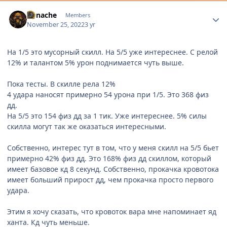
Author stats
Yunache
Members
November 25, 2022
3 yr
На 1/5 это мусорный скилл. На 5/5 уже интереснее. С релой
12% и талантом 5% урон поднимается чуть выше.
Пока тесты. В скилле рела 12%
4 удара наносят примерно 54 урона при 1/5. Это 368 физ
дд.
На 5/5 это 154 физ дд за 1 тик. Уже интереснее. 5% силы
скилла могут так же оказаться интересными.
Собственно, интерес тут в том, что у меня скилл на 5/5 бьет
примерно 42% физ дд. Это 168% физ дд скиллом, который
имеет базовое кд 8 секунд. Собственно, прокачка кровотока
имеет больший прирост дд, чем прокачка просто первого
удара.
Этим я хочу сказать, что кровоток вара мне напоминает яд
ханта. Кд чуть меньше.