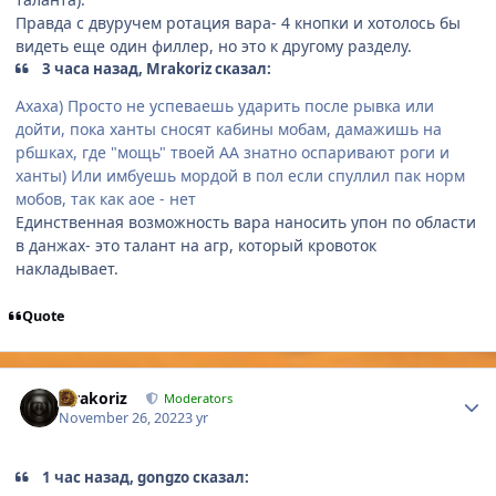
Правда с двуручем ротация вара- 4 кнопки и хотолось бы
видеть еще один филлер, но это к другому разделу.
3 часа назад, Mrakoriz сказал:
Ахаха) Просто не успеваешь ударить после рывка или
дойти, пока ханты сносят кабины мобам, дамажишь на
рбшках, где "мощь" твоей АА знатно оспаривают роги и
ханты) Или имбуешь мордой в пол если спуллил пак норм
мобов, так как аое - нет
Единственная возможность вара наносить упон по области
в данжах- это талант на агр, который кровоток
накладывает.
Quote
Author stats
Mrakoriz
Moderators
November 26, 2022
3 yr
1 час назад, gongzo сказал: