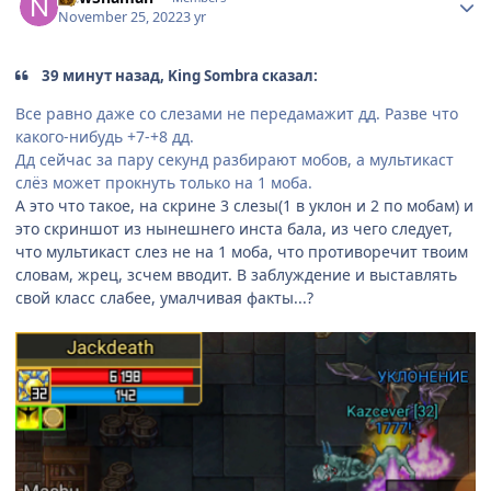
November 25, 2022
3 yr
39 минут назад, King Sombra сказал:
Все равно даже со слезами не передамажит дд. Разве что
какого-нибудь +7-+8 дд.
Дд сейчас за пару секунд разбирают мобов, а мультикаст
слёз может прокнуть только на 1 моба.
А это что такое, на скрине 3 слезы(1 в уклон и 2 по мобам) и
это скриншот из нынешнего инста бала, из чего следует,
что мультикаст слез не на 1 моба, что противоречит твоим
словам, жрец, зсчем вводит. В заблуждение и выставлять
свой класс слабее, умалчивая факты...?