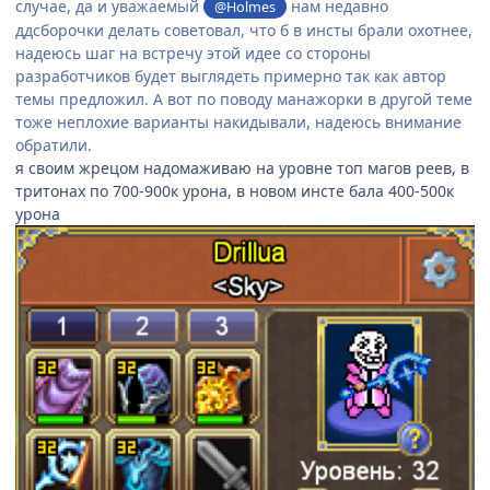
случае, да и уважаемый
нам недавно
@Holmes
ддсборочки делать советовал, что б в инсты брали охотнее,
надеюсь шаг на встречу этой идее со стороны
разработчиков будет выглядеть примерно так как автор
темы предложил. А вот по поводу манажорки в другой теме
тоже неплохие варианты накидывали, надеюсь внимание
обратили.
я своим жрецом надомаживаю на уровне топ магов реев, в
тритонах по 700-900к урона, в новом инсте бала 400-500к
урона