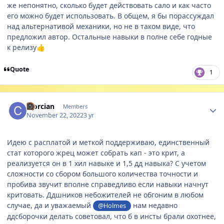
же непонятно, сколько будет действовать сало и как часто
его можно будет использовать. В общем, я бы порассуждал
над альтернативой механики, но не в таком виде, что
предложил автор. Остальные навыки в полне себе годные
к релизу
👍
Quote
1
Author stats
Clorcian
Members
November 22, 2022
3 yr
Идею с расплатой и меткой поддерживаю, единственный
стат которого жрец может собрать кап - это крит, а
реализуется он в 1 хил навыке и 1,5 дд навыка? С учетом
сложности со сбором большого количества точности и
пробива звучит вполне справедливо если навыки начнут
критовать. Ддшников небожителей не обгоним в любом
случае, да и уважаемый
нам недавно
@Holmes
ддсборочки делать советовал, что б в инсты брали охотнее,