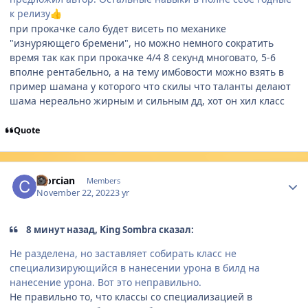
к релизу
👍
при прокачке сало будет висеть по механике
"изнуряющего бремени", но можно немного сократить
время так как при прокачке 4/4 8 секунд многовато, 5-6
вполне рентабельно, а на тему имбовости можно взять в
пример шамана у которого что скилы что таланты делают
шама нереально жирным и сильным дд, хот он хил класс
Quote
Author stats
Clorcian
Members
November 22, 2022
3 yr
8 минут назад, King Sombra сказал:
Не разделена, но заставляет собирать класс не
специализирующийся в нанесении урона в билд на
нанесение урона. Вот это неправильно.
Не правильно то, что классы со специализацией в