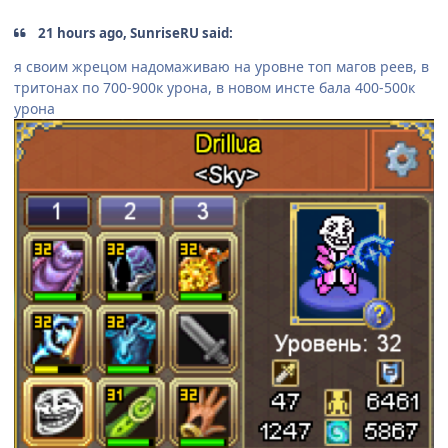
21 hours ago, SunriseRU said:
я своим жрецом надомаживаю на уровне топ магов реев, в
тритонах по 700-900к урона, в новом инсте бала 400-500к
урона