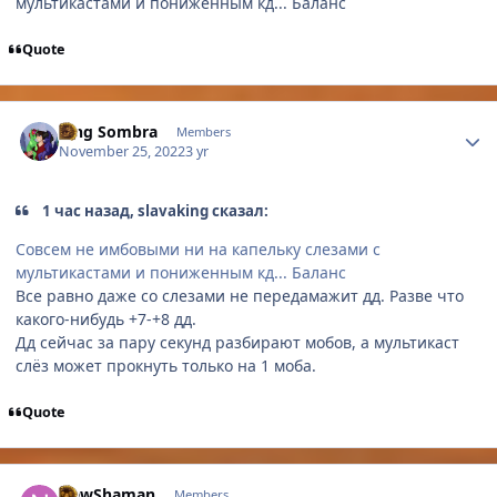
мультикастами и пониженным кд... Баланс
Quote
Author stats
King Sombra
Members
November 25, 2022
3 yr
1 час назад, slavaking сказал:
Совсем не имбовыми ни на капельку слезами с
мультикастами и пониженным кд... Баланс
Все равно даже со слезами не передамажит дд. Разве что
какого-нибудь +7-+8 дд.
Дд сейчас за пару секунд разбирают мобов, а мультикаст
слёз может прокнуть только на 1 моба.
Quote
Author stats
NewShaman
Members