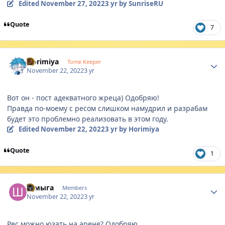
Edited
November 27, 2022
3 yr
by SunriseRU
Quote
7
Author stats
Horimiya
Tome Keeper
November 22, 2022
3 yr
Вот он - пост адекватного жреца) Одобряю!
Правда по-моему с ресом слишком намудрил и разрабам
будет это проблемно реализовать в этом году.
Edited
November 22, 2022
3 yr
by Horimiya
Quote
1
Author stats
Шмыга
Members
November 22, 2022
3 yr
Рес можно юзать на арене? Одобряю