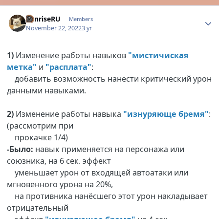
Author stats
SunriseRU
Members
November 22, 2022
3 yr
1)
Изменение работы навыков
"мистичиская
метка"
и
"расплата"
:
добавить возможность нанести критический урон
данными навыками.
2)
Изменение работы навыка
"изнуряюще бремя"
:
(рассмотрим при
прокачке 1/4)
-Было:
навык применяется на персонажа или
союзника, на 6 сек. эффект
уменьшает урон от входящей автоатаки или
мгновенного урона на 20%,
на противника нанёсшего этот урон накладывает
отрицательный