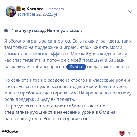
Author stats
King Sombra
Members
November 22, 2022
3 yr
1 минуту назад, Horimiya сказал:
Я обожаю играть за саппортов. Есть такая игра - дота, так я
там только на поддержке и играю. Чтобы хилить могли,
снимать негативные эффекты. Мне кайфово когда я вижу,
как спас тимейта, а потом он с моей помощью и бафами
разваливает кабины врагов.
не даст мне соврать)
@zotax
Но если эта игра не разделена строго на классовые роли и
в игре условно нужно меньше поддержки и больше урона -
мне не проблема адаптироваться. На арене я по прежнему
роль поддержки буду выполнять.
Не разделена, но заставляет собирать класс не
специализирующийся в нанесении урона в билд на
нанесение урона. Вот это неправильно.
Quote
1