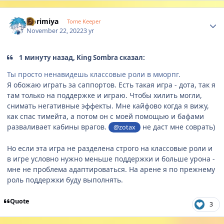
Author stats
Horimiya
Tome Keeper
November 22, 2022
3 yr
1 минуту назад, King Sombra сказал:
Ты просто ненавидешь классовые роли в мморпг.
Я обожаю играть за саппортов. Есть такая игра - дота, так я
там только на поддержке и играю. Чтобы хилить могли,
снимать негативные эффекты. Мне кайфово когда я вижу,
как спас тимейта, а потом он с моей помощью и бафами
разваливает кабины врагов.
не даст мне соврать)
@zotax
Но если эта игра не разделена строго на классовые роли и
в игре условно нужно меньше поддержки и больше урона -
мне не проблема адаптироваться. На арене я по прежнему
роль поддержки буду выполнять.
Quote
3