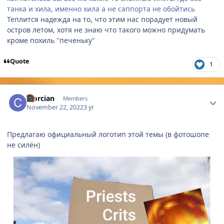
танка и хила, именно хила а не саппорта не обойтись
Теплится надежда на то, что этим нас порадует новый
остров летом, хотя не знаю что такого можно придумать
кроме похиль "печеньку"
Quote
1
Author stats
Clorcian
Members
November 22, 2022
3 yr
Предлагаю официальный логотип этой темы (в фотошопе
не силён)