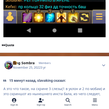
Quote
Author stats
King Sombra
Members
November 25, 2022
3 yr
15 минут назад, slavaking сказал:
А это что такое, на скрине 3 слезы(1 в уклон и 2 по мобам) и
это скриншот из нынешнего инста бала, из чего следует,
что мультикаст слез не на 1 моба, что противоречит твоим
словам, жрец, зсчем вводит. В заблуждение и выставлять
Sign In
Sign Up
Search
Menu