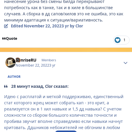
нанесение урона без смены билда перекрывают
потребность как в танке, так и в хиле в большинстве
случаев. А сборка в дд сапов/хилов это не ошибка, это как
минимум адаптация к ситуации/вариативность.
Edited
November 22, 2022
3 yr
by Clor
Quote
1
Author stats
SunriseRU
Members
November 22, 2022
3 yr
AUTHOR
28 минут назад, Clor сказал:
Идею с расплатой и меткой поддерживаю, единственный
стат которого жрец может собрать кап - это крит, а
реализуется он в 1 хил навыке и 1,5 дд навыка? С учетом
сложности со сбором большого количества точности и
пробива звучит вполне справедливо если навыки начнут
критовать. Ддшников небожителей не обгоним в любом