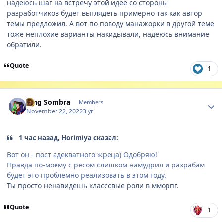
надеюсь шаг на встречу этой идее со стороны
разработчиков будет выглядеть примерно так как автор
темы предложил. А вот по поводу манажорки в другой теме
тоже неплохие варианты накидывали, надеюсь внимание
обратили.
Quote
1
Author stats
King Sombra
Members
November 22, 2022
3 yr
1 час назад, Horimiya сказал:
Вот он - пост адекватного жреца) Одобряю!
Правда по-моему с ресом слишком намудрил и разрабам
будет это проблемно реализовать в этом году.
Ты просто ненавидешь классовые роли в мморпг.
Quote
1