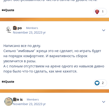
Quote
1
Author stats
Dopo
Members
November 23, 2022
3 yr
Написано все по делу.
Сильно "имбовым" жреца это не сделает, но играть будет
на порядок комфортнее. И вариативность сборок
увеличится в разы.
А с полным отсутствием на арене одного из навыков давно
пора было что-то сделать, как мне кажется.
Quote
2
Author stats
Life is
Members
November 23, 2022
3 yr