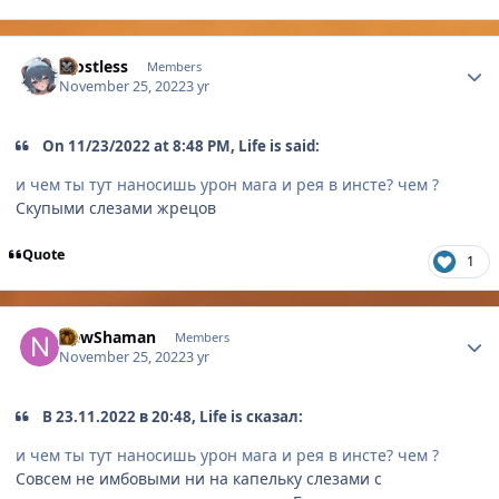
Author stats
Frostless
Members
November 25, 2022
3 yr
On 11/23/2022 at 8:48 PM, Life is said:
и чем ты тут наносишь урон мага и рея в инсте? чем ?
Скупыми слезами жрецов
Quote
1
Author stats
NewShaman
Members
November 25, 2022
3 yr
В 23.11.2022 в 20:48, Life is сказал:
и чем ты тут наносишь урон мага и рея в инсте? чем ?
Совсем не имбовыми ни на капельку слезами с