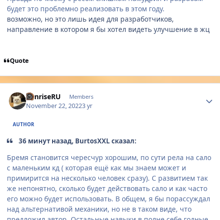
будет это проблемно реализовать в этом году.
возможно, но это лишь идея для разработчиков,
направление в котором я бы хотел видеть улучшение в жц
Quote
Author stats
SunriseRU
Members
November 22, 2022
3 yr
AUTHOR
36 минут назад, BurtosXXL сказал:
Бремя становится чересчур хорошим, по сути рела на сало
с маленьким кд ( которая ещё как мы знаем может и
примирится на несколько человек сразу). С развитием так
же непонятно, сколько будет действовать сало и как часто
его можно будет использовать. В общем, я бы порассуждал
над альтернативой механики, но не в таком виде, что
предложил автор. Остальные навыки в полне себе годные