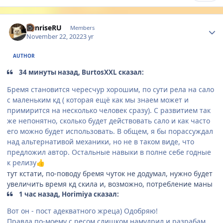
Author stats
SunriseRU
Members
November 22, 2022
3 yr
AUTHOR
34 минуты назад, BurtosXXL сказал:
Бремя становится чересчур хорошим, по сути рела на сало
с маленьким кд ( которая ещё как мы знаем может и
примирится на несколько человек сразу). С развитием так
же непонятно, сколько будет действовать сало и как часто
его можно будет использовать. В общем, я бы порассуждал
над альтернативой механики, но не в таком виде, что
предложил автор. Остальные навыки в полне себе годные
к релизу
👍
тут кстати, по-поводу бремя чуток не додумал, нужно будет
увеличить время кд скила и, возможно, потребление маны
1 час назад, Horimiya сказал:
Вот он - пост адекватного жреца) Одобряю!
Правда по-моему с ресом слишком намудрил и разрабам