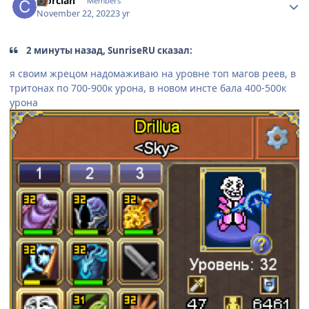
Clorcian
Members
November 22, 2022
3 yr
2 минуты назад, SunriseRU сказал:
я своим жрецом надомаживаю на уровне топ магов реев, в
тритонах по 700-900к урона, в новом инсте бала 400-500к
урона