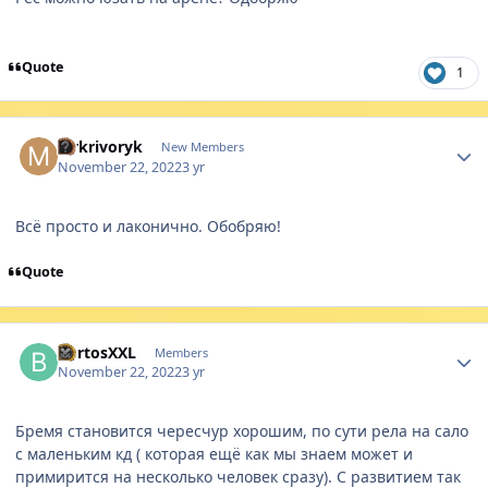
Quote
1
Author stats
Mrkrivoryk
New Members
November 22, 2022
3 yr
Всё просто и лаконично. Обобряю!
Quote
Author stats
BurtosXXL
Members
November 22, 2022
3 yr
Бремя становится чересчур хорошим, по сути рела на сало
с маленьким кд ( которая ещё как мы знаем может и
примирится на несколько человек сразу). С развитием так