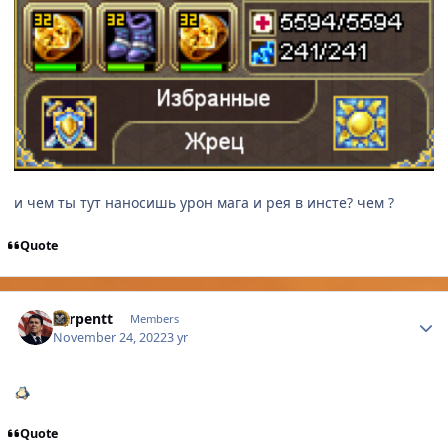
и чем ты тут наносишь урон мага и рея в инсте? чем ?
Quote
Author stats
Serpentt
Members
November 24, 2022
3 yr
Quote