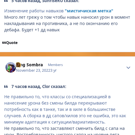
5 часов назад, SunriseRU сказал:
Изменение работы навыков
"мистичиская метка"
Много лет грежу о том чтобы навык наносил урон в момент
накладывания на противника, а не по окончанию его
дебафа. Будет +1 дд навык
Quote
Author stats
King Sombra
Members
November 23, 2022
3 yr
7 часов назад, Clor сказал:
Не правильно то, что классы со специализацией в
нанесение урона без смены билда перекрывают
потребность как в танке, так и в хиле в большинстве
случаев. А сборка в дд сапов/хилов это не ошибка, это как
минимум адаптация к ситуации/вариативность.
Не правильно то, что заставляют сменить билд с сапа на
урон. Востребованность чистого саппа на уровне пета.