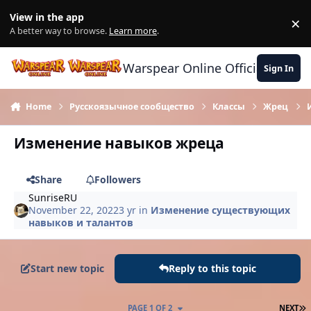
Skip to content
View in the app
×
Di
A better way to browse.
Learn more
.
Warspear Online Official Forum
Sign In
Home
Русскоязычное сообщество
Классы
Жрец
Изменение навыков жреца
Share
Followers
SunriseRU
November 22, 2022
3 yr
in
Изменение существующих
навыков и талантов
Start new topic
Reply to this topic
L
PAGE 1 OF 2
NEXT