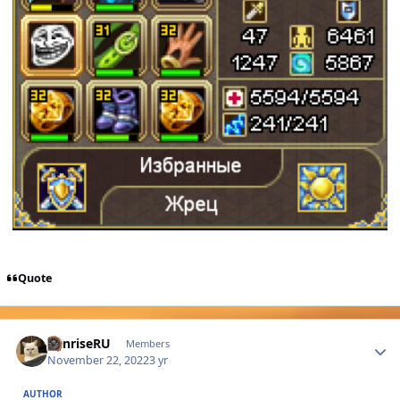
Quote
Author stats
SunriseRU
Members
November 22, 2022
3 yr
AUTHOR