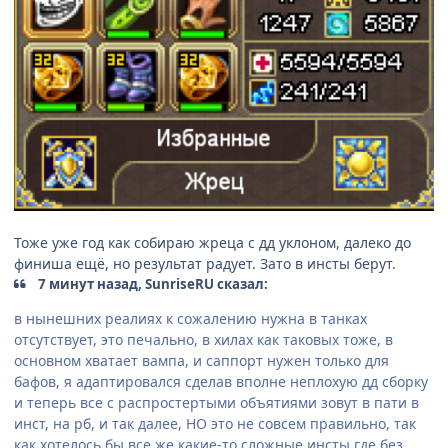
Тоже уже год как собираю жреца с дд уклоном, далеко до
финиша ещё, но результат радует. Зато в инсты берут.
7 минут назад, SunriseRU сказал:
в нынешних реалиях к сожалению нужна в танках
отсутствует, это печально, в хилах как таковых тоже, в
основном хватает вампа, и саппорт нужен только для
бафов, я адаптировался сделав вполне неплохую дд сборку
и теперь все с распростертыми объятиями зовут в пати в
инст, на рб, и так далее, НО это не совсем правильно, так
как хотелось бы все же какие-то сложные инсты где без