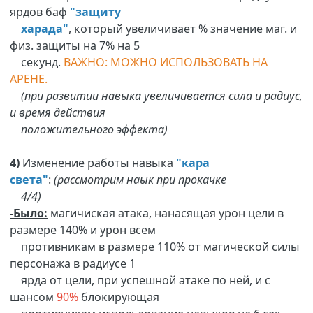
ярдов баф
"защиту
харада"
, который увеличивает % значение маг. и
физ. защиты на 7% на 5
секунд.
ВАЖНО: МОЖНО ИСПОЛЬЗОВАТЬ НА
АРЕНЕ.
(при развитии навыка увеличивается сила и радиус,
и время действия
положительного эффекта)
4)
Изменение работы навыка
"кара
света"
:
(рассмотрим наык при прокачке
4/4)
-Было:
магичиская атака, нанасящая урон цели в
размере 140% и урон всем
противникам в размере 110% от магической силы
персонажа в радиусе 1
ярда от цели, при успешной атаке по ней, и с
шансом
90%
блокирующая