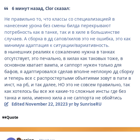
6 минут назад, Clor сказал:
Не правильно то, что классы со специализацией в
нанесение урона без смены билда перекрывают
потребность как в танке, так и в хиле в большинстве
случаев. А сборка в дд сапов/хилов это не ошибка, это как
минимум адаптация к ситуации/вариативность.
в нынешних реалиях к сожалению нужна в танках
отсутствует, это печально, в хилах как таковых тоже, в
основном хватает вампа, и саппорт нужен только для
бафов, я адаптировался сделав вполне неплохую дд сборку
и теперь все с распростертыми объятиями зовут в пати в
инст, на рб, и так далее, НО это не совсем правильно, так
как хотелось бы все же какие-то сложные инсты где без
танка и хила, именно хила а не саппорта не обойтись
Edited
November 22, 2022
3 yr
by SunriseRU
Quote
Author stats