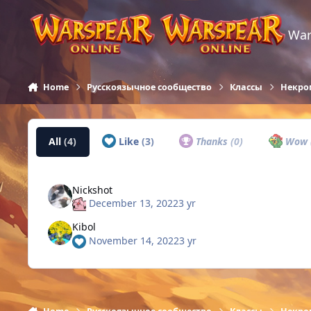
Skip to content
War
Home
Русскоязычное сообщество
Классы
Некро
All
(4)
Like
(3)
Thanks
(0)
Wow
Nickshot
December 13, 2022
3 yr
Kibol
November 14, 2022
3 yr