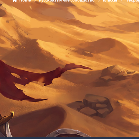
Home
Русскоязычное сообщество
Классы
Некро