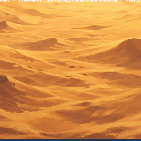
мант
Изменение существующих навыков и талантов
Пересм