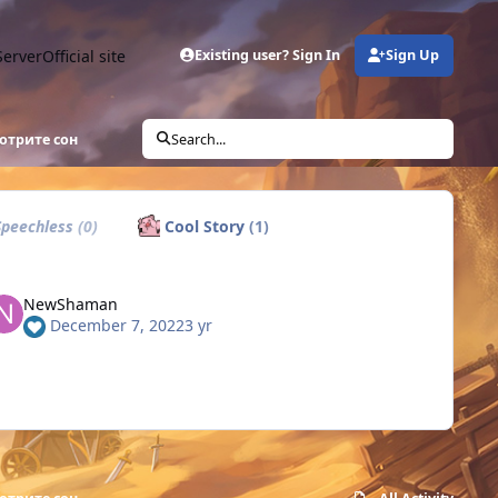
Server
Official site
Existing user? Sign In
Sign Up
отрите сон
Search...
peechless
(0)
Cool Story
(1)
NewShaman
December 7, 2022
3 yr