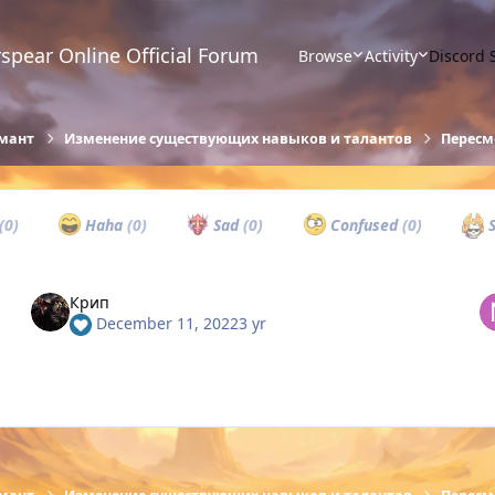
spear Online Official Forum
Browse
Activity
Discord 
мант
Изменение существующих навыков и талантов
Пересм
(0)
Haha
(0)
Sad
(0)
Confused
(0)
S
Крип
December 11, 2022
3 yr