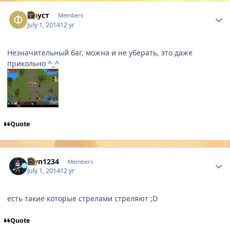
Author stats
Фауст
Members
July 1, 2014
12 yr
Незначительный баг, можна и не уберать, это даже
прикольно ^_^
Quote
Author stats
Tryn1234
Members
July 1, 2014
12 yr
есть такие которые стрелами стреляют ;D
Quote