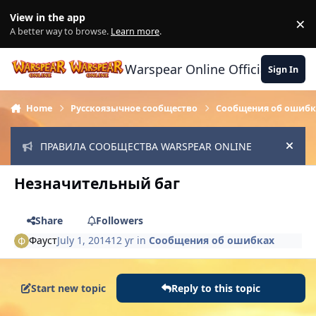
Skip to content
View in the app
×
Di
A better way to browse.
Learn more
.
Warspear Online Official Forum
Sign In
Home
Русскоязычное сообщество
Сообщения об ошибк
ПРАВИЛА СООБЩЕСТВА WARSPEAR ONLINE
Hide
Незначительный баг
Share
Followers
Фауст
July 1, 2014
12 yr
in
Сообщения об ошибках
Start new topic
Reply to this topic