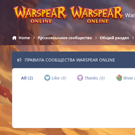
Skip to content
War
Home
Русскоязычное сообщество
Общий раздел
ПРАВИЛА СООБЩЕСТВА WARSPEAR ONLINE
All
(2)
Like
(0)
Thanks
(0)
Wow