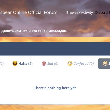
spear Online Official Forum
Browse
Activity
Discord 
Донить или нет, и кто такой мегаладон.
(0)
Haha
(2)
Sad
(0)
Confused
(0)
S
There's nothing here yet