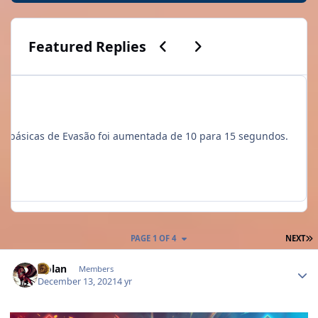
Previous carousel slide
Next carousel slide
Featured Replies
os e Caçadores. A duração das habilidades básicas de Evasão foi aumentada de 10 para 15 segundos.
L
PAGE 1 OF 4
NEXT
Author stats
Nolan
Members
December 13, 2021
4 yr