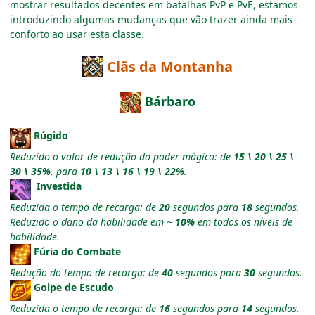
mostrar resultados decentes em batalhas PvP e PvE, estamos
introduzindo algumas mudanças que vão trazer ainda mais
conforto ao usar esta classe.
Clãs da Montanha
Bárbaro
Rúgido
Reduzido o valor de redução do poder mágico: de
15 \ 20 \ 25 \
30 \ 35%
, para
10 \ 13 \ 16 \ 19 \ 22%
.
Investida
Reduzida o tempo de recarga: de
20
segundos para
18
segundos.
Reduzido o dano da habilidade em ~
10%
em todos os níveis de
habilidade.
Fúria do Combate
Redução do tempo de recarga: de
40
segundos para
30
segundos.
Golpe de Escudo
Reduzida o tempo de recarga: de
16
segundos para
14
segundos.