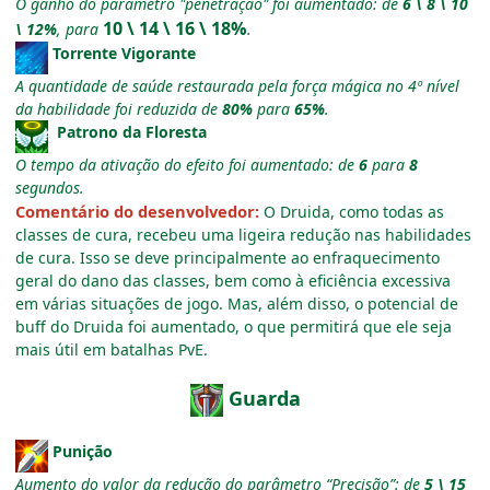
O ganho do parâmetro "penetração" foi aumentado: de
6 \ 8 \ 10
10 \ 14 \ 16 \ 18%
\ 12%
, para
.
Torrente Vigorante
A quantidade de saúde restaurada pela força mágica no 4º nível
da habilidade foi reduzida de
80%
para
65%
.
Patrono da Floresta
O tempo da ativação do efeito foi aumentado: de
6
para
8
segundos.
Comentário do desenvolvedor:
O Druida, como todas as
classes de cura, recebeu uma ligeira redução nas habilidades
de cura. Isso se deve principalmente ao enfraquecimento
geral do dano das classes, bem como à eficiência excessiva
em várias situações de jogo. Mas, além disso, o potencial de
buff do Druida foi aumentado, o que permitirá que ele seja
mais útil em batalhas PvE.
Guarda
Punição
Aumento do valor da redução do parâmetro “Precisão”: de
5 \ 15