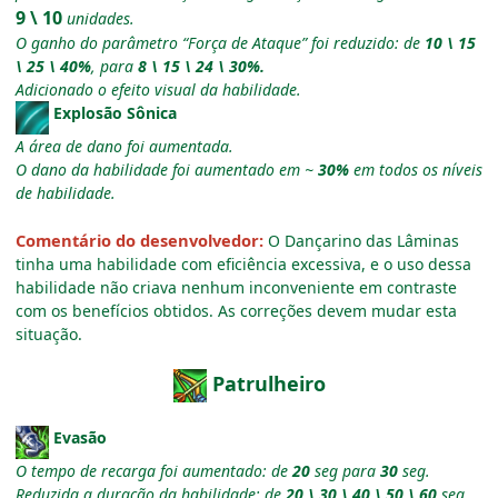
9 \ 10
unidades.
O ganho do parâmetro “Força de Ataque” foi reduzido: de
10 \ 15
\ 25 \ 40%
, para
8 \ 15 \ 24 \ 30%.
Adicionado o efeito visual da habilidade.
Explosão Sônica
A área de dano foi aumentada.
O dano da habilidade foi aumentado em ~
30%
em todos os níveis
de habilidade.
Comentário do desenvolvedor:
O Dançarino das Lâminas
tinha uma habilidade com eficiência excessiva, e o uso dessa
habilidade não criava nenhum inconveniente em contraste
com os benefícios obtidos. As correções devem mudar esta
situação.
Patrulheiro
Evasão
O tempo de recarga foi aumentado: de
20
seg para
30
seg.
Reduzida a duração da habilidade: de
20 \ 30 \ 40 \ 50 \ 60
seg,