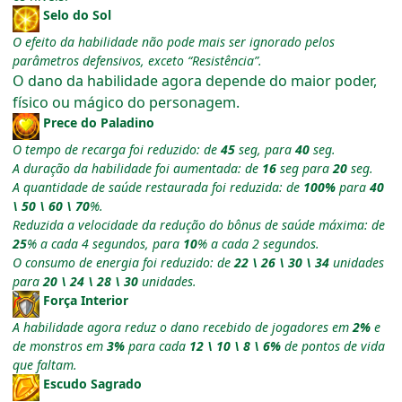
Selo do Sol
O efeito da habilidade não pode mais ser ignorado pelos
parâmetros defensivos, exceto “Resistência”.
O dano da habilidade
agora depende do maior poder,
físico ou mágico do personagem.
Prece do Paladino
O tempo de recarga foi reduzido: de
45
seg, para
40
seg.
A duração da habilidade foi aumentada: de
16
seg para
20
seg.
A quantidade de saúde restaurada foi reduzida: de
100%
para
40
\ 50 \ 60 \ 70
%.
Reduzida a velocidade da redução do bônus de saúde máxima: de
25
% a cada 4 segundos, para
10
% a cada 2 segundos.
O consumo de energia foi reduzido: de
22 \ 26 \ 30 \ 34
unidades
para
20 \ 24 \ 28 \ 30
unidades.
Força Interior
A habilidade agora reduz o dano recebido de jogadores em
2%
e
de monstros em
3%
para cada
12 \ 10 \ 8 \ 6%
de pontos de vida
que faltam.
Escudo Sagrado