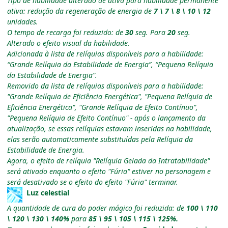
Tipo de habilidade alterado de ativa para habilidade permanente
ativa: redução da regeneração de energia de
7 \ 7 \ 8 \ 10 \ 12
unidades.
O tempo de recarga foi reduzido: de
30
seg. Para
20
seg.
Alterado o efeito visual da habilidade.
Adicionada à lista de relíquias disponíveis para a habilidade:
“Grande Relíquia da Estabilidade de Energia”, “Pequena Relíquia
da Estabilidade de Energia”.
Removido da lista de relíquias disponíveis para a habilidade:
"Grande Relíquia de Eficiência Energética", "Pequena Relíquia de
Eficiência Energética", "Grande Relíquia de Efeito Contínuo",
"Pequena Relíquia de Efeito Contínuo" - após o lançamento da
atualização, se essas relíquias estavam inseridas na habilidade,
elas serão automaticamente substituídas pela Relíquia da
Estabilidade de Energia.
Agora, o efeito de relíquia "Relíquia Gelada da Intratabilidade"
será ativado enquanto o efeito "Fúria" estiver no personagem e
será desativado se o efeito do efeito "Fúria" terminar.
Luz celestial
A quantidade de cura do poder mágico foi reduzida: de
100 \ 110
\ 120 \ 130 \ 140%
para
85 \ 95 \ 105 \ 115 \ 125%.