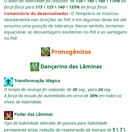
O dano da habilidade foi reduzido: de
130 \ 140 \ 160 \ 170%
da
força física para
115 \ 125 \ 140 \ 155%
da força física.
Comentário do desenvolvedor:
O Templário se mostrou
devidamente nas direções do PvP, e em algumas delas ele até
assumiu uma posição de liderança. Nesse sentido, tentamos
equacionar as desvantagens existentes no PvE e as vantagens
no PvP.
Primogênitos
Dançarino das Lâminas
Transformação Mágica
O tempo de recarga foi reduzido: de
30
seg., para
24
seg.
A força do escudo foi aumentada em cerca de
30%
em todos os
níveis de habilidade.
Poder das Lâminas
Tipo de habilidade alterado de passiva para habilidade
5 \ 7 \
permanente ativa: redução da regeneração de energia de