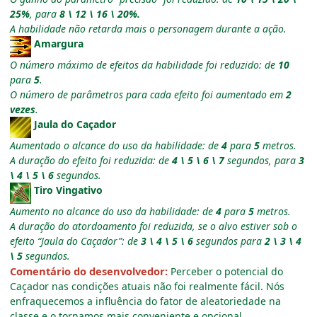
25%
, para
8 \ 12 \ 16 \ 20%.
A habilidade não retarda mais o personagem durante a ação.
Amargura
O número máximo de efeitos da habilidade foi reduzido: de
10
para
5
.
O número de parâmetros para cada efeito foi aumentado em
2
vezes
.
Jaula do Caçador
Aumentado o alcance do uso da habilidade: de
4
para
5
metros.
A duração do efeito foi reduzida: de
4 \ 5 \ 6 \ 7
segundos, para
3
\ 4 \ 5 \ 6
segundos.
Tiro Vingativo
Aumento no alcance do uso da habilidade: de
4
para
5
metros.
A duração do atordoamento foi reduzida, se o alvo estiver sob o
efeito “Jaula do Caçador”: de
3 \ 4 \ 5 \ 6
segundos para
2 \ 3 \ 4
\ 5
segundos.
Comentário do desenvolvedor:
Perceber o potencial do
Caçador nas condições atuais não foi realmente fácil. Nós
enfraquecemos a influência do fator de aleatoriedade na
classe e o tornamos mais conveniente e opcional.