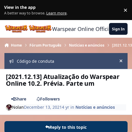
Skip to content
View in the app
×
Di
A better way to browse.
Learn more
.
Warspear Online Official Forum
Sign In
Home
Fórum Português
Notícias e anúncios
[2021.12.1
Código de conduta
Hide
[2021.12.13] Atualização do Warspear
Online 10.2. Prévia. Parte um
Share
Followers
Nolan
December 13, 2021
4 yr
in
Notícias e anúncios
Reply to this topic