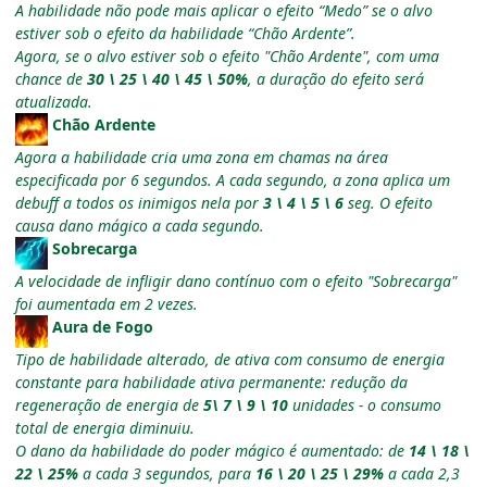
A habilidade não pode mais aplicar o efeito “Medo” se o alvo
estiver sob o efeito da habilidade “Chão Ardente”.
Agora, se o alvo estiver sob o efeito "Chão Ardente", com uma
chance de
30 \ 25 \ 40 \ 45 \ 50%
, a duração do efeito será
atualizada.
Chão Ardente
Agora a habilidade cria uma zona em chamas na área
especificada por 6 segundos. A cada segundo, a zona aplica um
debuff a todos os inimigos nela por
3 \ 4 \ 5 \ 6
seg. O efeito
causa dano mágico a cada segundo.
Sobrecarga
A velocidade de infligir dano contínuo com o efeito "Sobrecarga"
foi aumentada em 2 vezes.
Aura de Fogo
Tipo de habilidade alterado, de ativa com consumo de energia
constante para habilidade ativa permanente: redução da
regeneração de energia de
5\ 7 \ 9 \ 10
unidades - o consumo
total de energia diminuiu.
O dano da habilidade do poder mágico é aumentado: de
14 \ 18 \
22 \ 25%
a cada 3 segundos, para
16 \ 20 \ 25 \ 29%
a cada 2,3