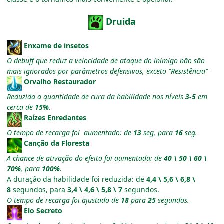
Druida
Enxame de insetos
O debuff que reduz a velocidade de ataque do inimigo não são
mais ignorados por parâmetros defensivos, exceto “Resistência”
Orvalho Restaurador
Reduzida a quantidade de cura da habilidade nos níveis
3-5
em
cerca de
15%
.
Raízes Enredantes
O tempo de recarga foi aumentado: de
13
seg, para
16
seg.
Canção da Floresta
A chance de ativação do efeito foi aumentada: de
40 \ 50 \ 60 \
70%
, para
100%
.
A duração da habilidade foi reduzida: de
4,4 \ 5,6 \ 6,8 \
8
segundos, para
3,4 \ 4,6 \ 5,8 \ 7
segundos.
O tempo de recarga foi ajustado de
18
para
25
segundos.
Elo Secreto