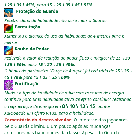
\ 25 \ 35 \ 45%
, para
15 \ 25 \ 35 \ 45 \ 55%
.
Proteção do Guarda
Receber dano da habilidade não para mais o Guarda.
Permutação
Aumentou o alcance do uso da habilidade: de
4
metros para
6
metros.
Roubo de Poder
Reduzido o valor de redução do poder físico e mágico: de
25 \ 30
\ 35 \ 50%
, para
15 \ 20 \ 25 \ 40%
.
O bônus do parâmetro “Força de Ataque” foi reduzido de
25 \ 35 \
45 \ 70%
para
15 \ 25 \ 35 \ 60%
.
Fortificação
Mudou o tipo de habilidade de ativa com consumo de energia
contínuo para uma habilidade ativa de efeito contínuo: reduzindo
8 \ 10 \ 13 \ 15
a regeneração de energia em
pontos.
Adicionado um efeito visual para a habilidade.
Comentário do desenvolvedor:
O interesse dos jogadores
pelo Guarda diminuiu um pouco após as mudanças
anteriores nas habilidades da classe. Apesar do Guarda