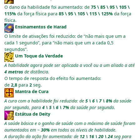
O dano da habilidade foi aumentado: de
75 \ 85 \ 95 \ 105 \
115%
da força física para
85 \ 95 \ 105 \ 115 \ 125%
da força
física.
Ensinamentos de Harad
O limite de ativações foi reduzido: de “não mais que um a
cada 1 segundo”, para “não mais que um a cada 0,5
segundos”.
Um Toque da Verdade
A habilidade agora pode ser aplicada a você ou a um aliado a até
4 metros
de distância.
O tempo de resposta do efeito foi aumentado:
de
2,8
para
2
seg.
Mantra de Cura
A cura com a habilidade foi reduzida: de
5 \ 6 \ 7 \ 8%
da saúde
por segundo, para
4 \ 5 \ 6 \ 7%
da saúde por segundo.
Estátua de Deity
A saúde básica e o ganho de saúde com o máximo de saúde foram
aumentados em ~
30%
em todos os níveis de habilidade.
A duração da ação foi aumentada: de
12 \ 16 \ 20 \ 24
seg para