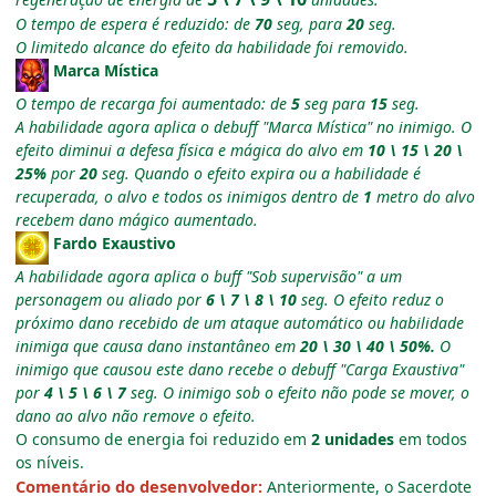
O tempo de espera é reduzido: de
70
seg, para
20
seg.
O limitedo alcance do efeito da habilidade foi removido.
Marca Mística
O tempo de recarga foi aumentado: de
5
seg para
15
seg.
A habilidade agora aplica o debuff "Marca Mística" no inimigo. O
efeito diminui a defesa física e mágica do alvo em
10 \ 15 \ 20 \
25%
por
20
seg. Quando o efeito expira ou a habilidade é
recuperada, o alvo e todos os inimigos dentro de
1
metro do alvo
recebem dano mágico aumentado.
Fardo Exaustivo
A habilidade agora aplica o buff "Sob supervisão" a um
personagem ou aliado por
6 \ 7 \ 8 \ 10
seg. O efeito reduz o
próximo dano recebido de um ataque automático ou habilidade
inimiga que causa dano instantâneo em
20 \ 30 \ 40 \ 50%.
O
inimigo que causou este dano recebe o debuff "Carga Exaustiva"
por
4 \ 5 \ 6 \ 7
seg. O inimigo sob o efeito não pode se mover, o
dano ao alvo não remove o efeito.
O consumo de energia foi reduzido em
2 unidades
em todos
os níveis.
Comentário do desenvolvedor:
Anteriormente, o Sacerdote