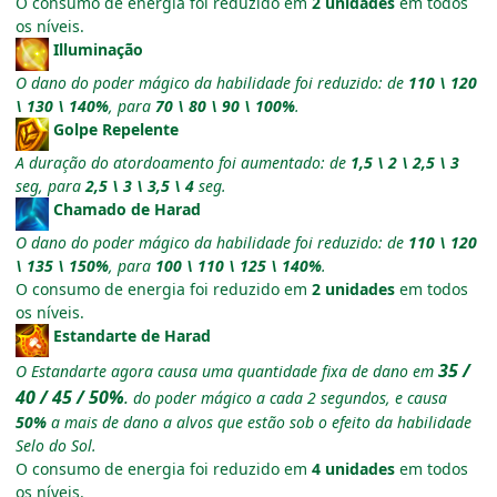
O consumo de energia foi reduzido em
2 unidades
em todos
os níveis.
Illuminação
O dano do poder mágico da habilidade foi reduzido: de
110 \ 120
\ 130 \ 140%
, para
70 \ 80 \ 90 \ 100%
.
Golpe Repelente
A duração do atordoamento foi aumentado: de
1,5 \ 2 \ 2,5 \ 3
seg, para
2,5 \ 3 \ 3,5 \ 4
seg.
Chamado de Harad
O dano do poder mágico da habilidade foi reduzido: de
110 \ 120
\ 135 \ 150%
, para
100 \ 110 \ 125 \ 140%
.
O consumo de energia foi reduzido em
2 unidades
em todos
os níveis.
Estandarte de Harad
35 /
O Estandarte agora causa uma quantidade fixa de dano em
40 / 45 / 50%
.
do poder mágico a cada 2 segundos, e causa
50%
a mais de dano a alvos que estão sob o efeito da habilidade
Selo do Sol.
O consumo de energia foi reduzido em
4 unidades
em todos
os níveis.