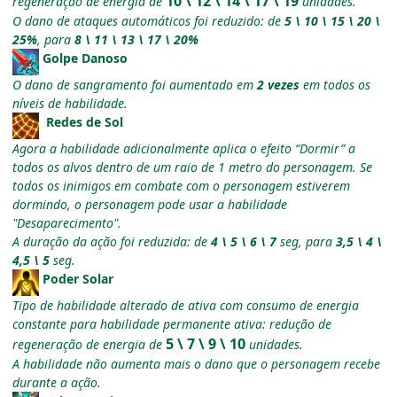
10 \ 12 \ 14 \ 17 \ 19
regeneração de energia de
unidades.
O dano de ataques automáticos foi reduzido: de
5 \ 10 \ 15 \ 20 \
25%
, para
8 \ 11 \ 13 \ 17 \ 20%
Golpe Danoso
O dano de sangramento foi aumentado em
2 vezes
em todos os
níveis de habilidade.
Redes de Sol
Agora a habilidade adicionalmente aplica o efeito “Dormir” a
todos os alvos dentro de um raio de 1 metro do personagem. Se
todos os inimigos em combate com o personagem estiverem
dormindo, o personagem pode usar a habilidade
"Desaparecimento".
A duração da ação foi reduzida: de
4 \ 5 \ 6 \ 7
seg, para
3,5 \ 4 \
4,5 \ 5
seg.
Poder Solar
Tipo de habilidade alterado de ativa com consumo de energia
constante para habilidade permanente ativa: redução de
5 \ 7 \ 9 \ 10
regeneração de energia de
unidades.
A habilidade não aumenta mais o dano que o personagem recebe
durante a ação.