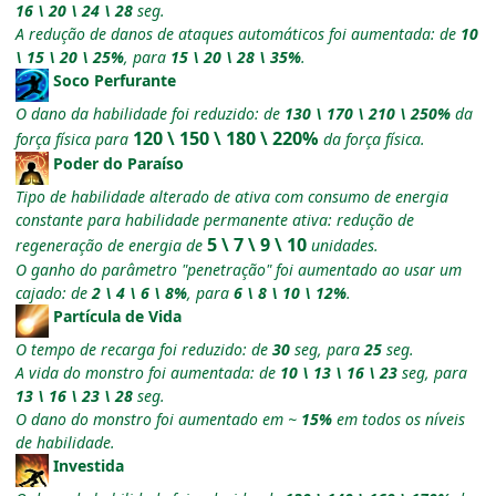
16 \ 20 \ 24 \ 28
seg.
A redução de danos de ataques automáticos foi aumentada: de
10
\ 15 \ 20 \ 25%
, para
15 \ 20 \ 28 \ 35%
.
Soco Perfurante
O dano da habilidade foi reduzido: de
130 \ 170 \ 210 \ 250%
da
120 \ 150 \ 180 \ 220%
força física para
da força física.
Poder do Paraíso
Tipo de habilidade alterado de ativa com consumo de energia
constante para habilidade permanente ativa: redução de
5 \ 7 \ 9 \ 10
regeneração de energia de
unidades.
O ganho do parâmetro "penetração" foi aumentado ao usar um
cajado: de
2 \ 4 \ 6 \ 8%
, para
6 \ 8 \ 10 \ 12%
.
Partícula de Vida
O tempo de recarga foi reduzido: de
30
seg, para
25
seg.
A vida do monstro foi aumentada: de
10 \ 13 \ 16 \ 23
seg, para
13 \ 16 \ 23 \ 28
seg.
O dano do monstro foi aumentado em ~
15%
em todos os níveis
de habilidade.
Investida