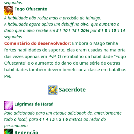
segundos.
Fogo Ofuscante
A habilidade não reduz mais a precisão do inimigo.
A habilidade agora aplica um debuff no alvo, que aumenta o
dano que o alvo recebe em
5 \ 10 \ 15 \ 20%
por
6 \ 8 \ 10 \ 14
segundos.
Comentário do desenvolvedor:
Embora o Mago tenha
fortes habilidades de suporte, elas eram usadas na maioria
das vezes apenas em PvP. O retrabalho da habilidade “Fogo
Ofuscante” e o aumento do dano de uma série de outras
habilidades também devem beneficiar a classe em batalhas
PvE.
Sacerdote
Lágrimas de Harad
Raio adicionado para um ataque adicional: de, anteriormente
todo o local, para
4 \ 4 \ 5 \ 5 \ 6
metros ao redor do
personagem.
Redenção