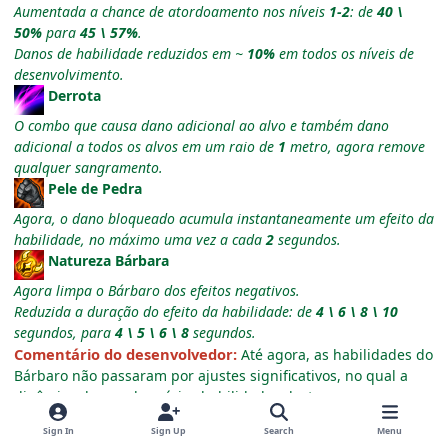
Aumentada a chance de atordoamento nos níveis
1-2
: de
40 \
50%
para
45 \ 57%
.
Danos de habilidade reduzidos em ~
10%
em todos os níveis de
desenvolvimento.
Derrota
O combo que causa dano adicional ao alvo e também dano
adicional a todos os alvos em um raio de
1
metro, agora remove
qualquer sangramento.
Pele de Pedra
Agora, o dano bloqueado acumula instantaneamente um efeito da
habilidade, no máximo uma vez a cada
2
segundos.
Natureza Bárbara
Agora limpa o Bárbaro dos efeitos negativos.
Reduzida a duração do efeito da habilidade: de
4 \ 6 \ 8 \ 10
segundos, para
4 \ 5 \ 6 \ 8
segundos.
Comentário do desenvolvedor:
Até agora, as habilidades do
Bárbaro não passaram por ajustes significativos, no qual a
dinâmica de uso das várias habilidades deste personagem
permaneceu no mesmo nível por muito tempo. Essas
Sign In
Sign Up
Search
Menu
mudanças ajudarão a mover essa montanha inquebrável e