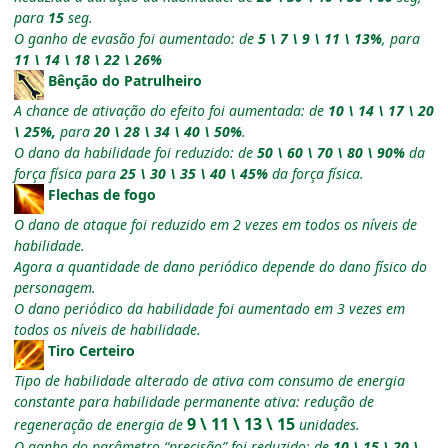
para
15
seg.
O ganho de evasão foi aumentado: de
5 \ 7 \ 9 \ 11 \ 13%
, para
11 \ 14 \ 18 \ 22 \ 26%
Bênção do Patrulheiro
A chance de ativação do efeito foi aumentada: de
10 \ 14 \ 17 \ 20
\ 25%,
para
20 \ 28 \ 34 \ 40 \ 50%
.
O dano da habilidade foi reduzido: de
50 \ 60 \ 70 \ 80 \ 90%
da
força física para
25 \ 30 \ 35 \ 40 \ 45%
da força física.
Flechas de fogo
O dano de ataque foi reduzido em 2 vezes em todos os níveis de
habilidade.
Agora a quantidade de dano periódico depende do dano físico do
personagem.
O dano periódico da habilidade foi aumentado em 3 vezes em
todos os níveis de habilidade.
Tiro Certeiro
Tipo de habilidade alterado de ativa com consumo de energia
constante para habilidade permanente ativa: redução de
9 \ 11 \ 13 \ 15
regeneração de energia de
unidades.
O ganho do parâmetro “precisão” foi reduzido: de
10 \ 15 \ 20 \