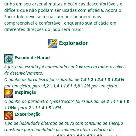
tinha em seu arsenal muitas mecânicas desconfortáveis e
difíceis que não podiam ser usadas com eficácia. Agora o
Sacerdote deve se tornar um personagem mais
compreensível e confortável, enquanto sua eficácia em
diferentes direções do jogo será maior.
Explorador
Escudo de Harad
A força do escudo foi aumentada em
2 vezes
em todos os níveis
de desenvolvimento.
O ganho de força física foi reduzido: de
1,5 \ 2 \ 2,5 \ 3 \ 3,5%
por um efeito, para
1,2 \ 1,4 \ 1,6 \ 1,8 \ 2%
por um efeito.
Inspiração
O ganho do parâmetro "penetração" foi reduzido: de
2 \ 4 \ 6 \ 8
\ 10%
, para
2 \ 3 \ 4 \ 5 \ 6%.
Exacerbação
Tipo de habilidade alterado de ativa com consumo de energia
constante para habilidade permanente ativa: redução de