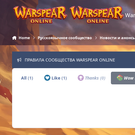
Skip to content
War
Home
Русскоязычное сообщество
Новости и анонс
ПРАВИЛА СООБЩЕСТВА WARSPEAR ONLINE
All
(1)
Like
(1)
Thanks
(0)
Wow