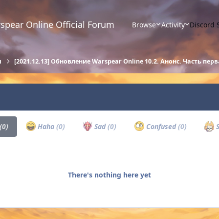
spear Online Official Forum
Browse
Activity
Discord 
ы
[2021.12.13] Обновление Warspear Online 10.2. Анонс. Часть пер
(0)
Haha
(0)
Sad
(0)
Confused
(0)
S
There's nothing here yet