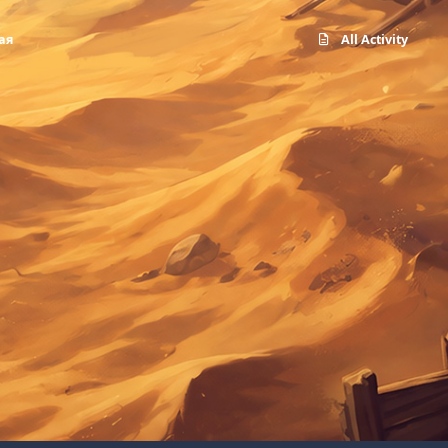
вая
All Activity