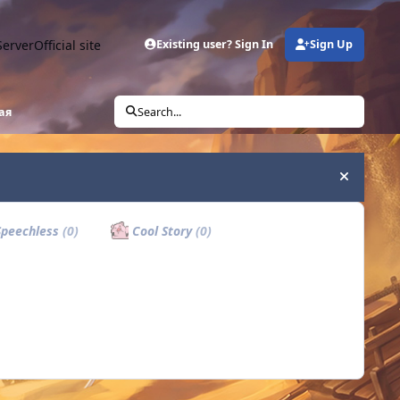
Server
Official site
Existing user? Sign In
Sign Up
вая
Search...
Hide an
peechless
(0)
Cool Story
(0)