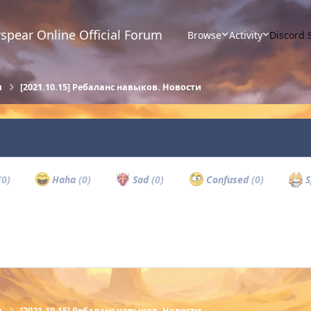
spear Online Official Forum
Browse
Activity
Discord 
ы
[2021.10.15] Ребаланс навыков. Новости
(0)
Haha
(0)
Sad
(0)
Confused
(0)
S
ы
[2021.10.15] Ребаланс навыков. Новости