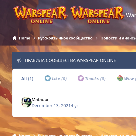
Skip to content
War
Home
Русскоязычное сообщество
Новости и анонс
ПРАВИЛА СООБЩЕСТВА WARSPEAR ONLINE
All
(1)
Like
(0)
Thanks
(0)
Wow
Matador
December 13, 2021
4 yr
Home
Русскоязычное сообщество
Новости и анонс