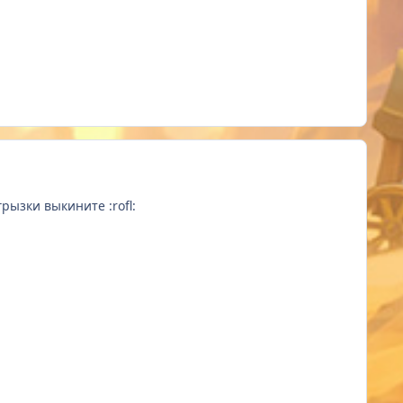
ызки выкините :rofl: