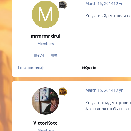
March 15, 2014
12 yr
Когда выйдет новая в
mrmrmr drul
Members
374
0
posts
Reputation
Quote
Location:
эльф
March 15, 2014
12 yr
Когда пройдет проверк
А это должно быть в п
VictorKote
Members