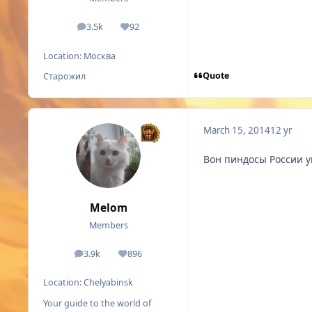
3.5k
92
posts
Reputation
Location:
Москва
Quote
Старожил
March 15, 2014
12 yr
Вон пиндосы России у
Мelom
Members
3.9k
896
posts
Reputation
Location:
Chelyabinsk
Your guide to the world of