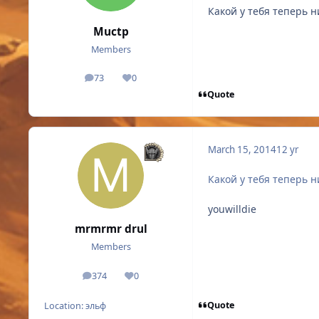
Какой у тебя теперь н
Muctp
Members
73
0
posts
Reputation
Quote
March 15, 2014
12 yr
Какой у тебя теперь н
youwilldie
mrmrmr drul
Members
374
0
posts
Reputation
Quote
Location:
эльф