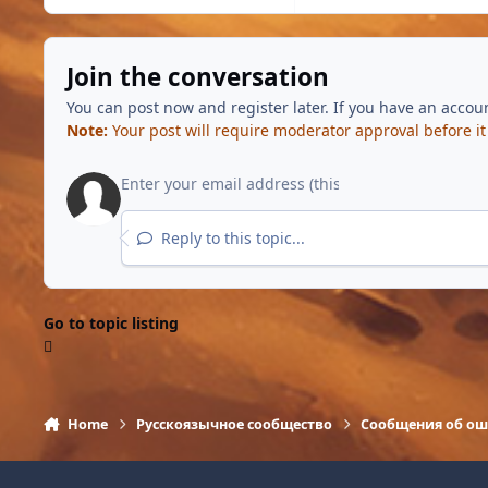
Join the conversation
You can post now and register later. If you have an accou
Note:
Your post will require moderator approval before it w
Reply to this topic...
Go to topic listing
Home
Русскоязычное сообщество
Сообщения об о