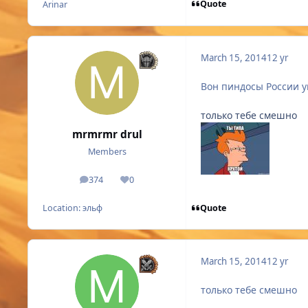
Quote
Arinar
March 15, 2014
12 yr
Вон пиндосы России у
только тебе смешно
mrmrmr drul
Members
374
0
posts
Reputation
Quote
Location:
эльф
March 15, 2014
12 yr
только тебе смешно