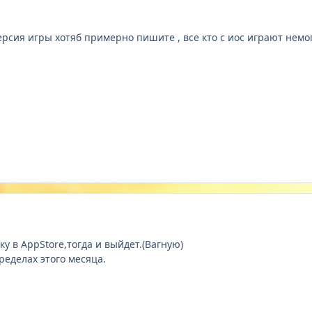
ерсия игры хотяб примерно пишите , все кто с иос играют немо
у в AppStore,тогда и выйдет.(Вагную)
ределах этого месяца.