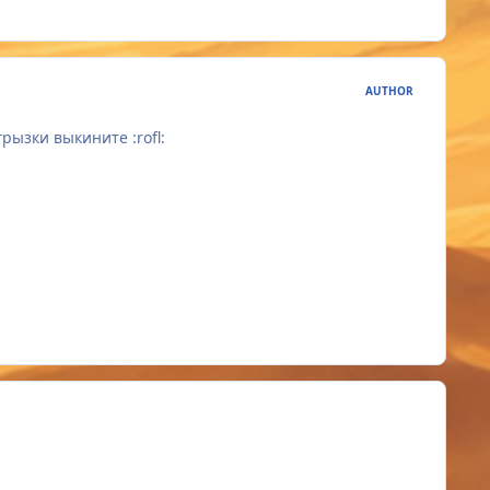
AUTHOR
ызки выкините :rofl: