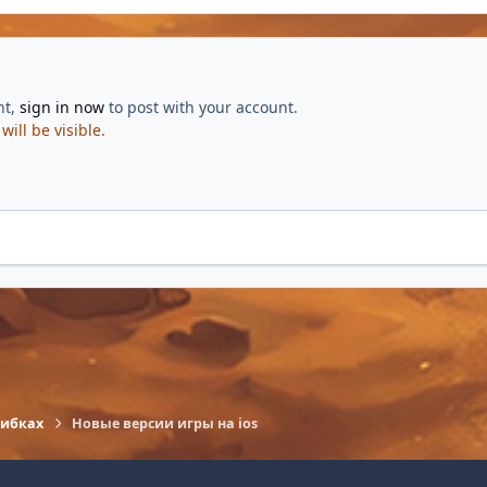
nt,
sign in now
to post with your account.
ill be visible.
шибках
Новые версии игры на ios