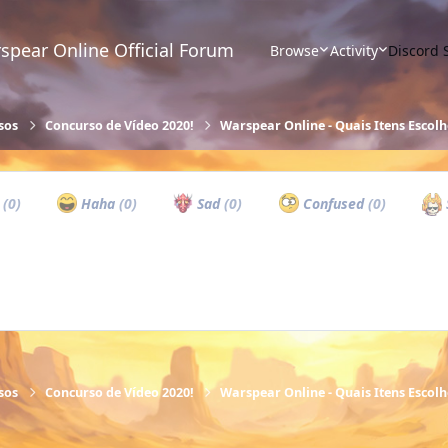
spear Online Official Forum
Browse
Activity
Discord 
sos
Concurso de Vídeo 2020!
Warspear Online - Quais Itens Escolh
w
(0)
Haha
(0)
Sad
(0)
Confused
(0)
sos
Concurso de Vídeo 2020!
Warspear Online - Quais Itens Escolh