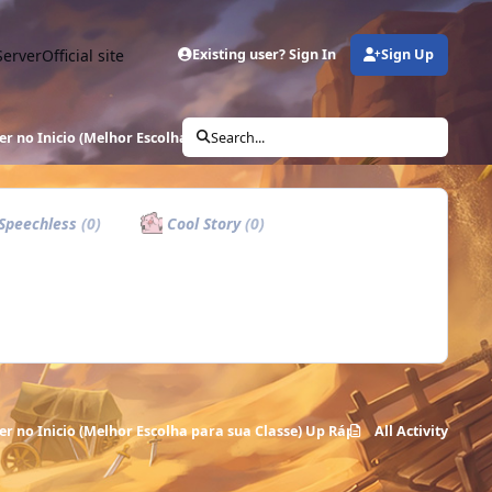
Server
Official site
Existing user? Sign In
Sign Up
er no Inicio (Melhor Escolha para sua Classe) Up Rápido
Search...
Speechless
(0)
Cool Story
(0)
er no Inicio (Melhor Escolha para sua Classe) Up Rápido
All Activity