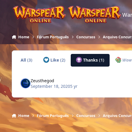
Skip to content
War
Home
Fórum Português
Concursos
Arquivo Concur
All
(3)
Like
(2)
Thanks
(1)
Wo
Zeusthegod
September 18, 2020
5 yr
Home
Fórum Português
Concursos
Arquivo Concur