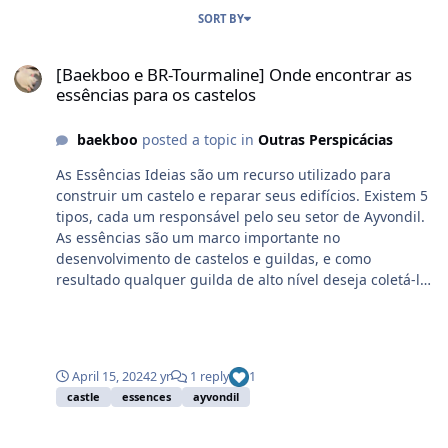
SORT BY
[Baekboo e BR-Tourmaline] Onde encontrar as essências para os c
[Baekboo e BR-Tourmaline] Onde encontrar as
essências para os castelos
baekboo
posted a topic in
Outras Perspicácias
As Essências Ideias são um recurso utilizado para
construir um castelo e reparar seus edifícios. Existem 5
tipos, cada um responsável pelo seu setor de Ayvondil.
As essências são um marco importante no
desenvolvimento de castelos e guildas, e como
resultado qualquer guilda de alto nível deseja coletá-las
para seu castelo. Vale ressaltar que as essências são
guardadas por criaturas poderosas, então você terá que
se esforçar para obtê-las. Uma informação geral sobre
as essências o tempo de ressurgimento delas são de:
April 15, 2024
2 yr
1 reply
1
~24 horas ± 20 minutos desde sua última coleção.
castle
essences
ayvondil
PRIMEIRO SETOR DE AYVONDIL - FLORESTA SAGRADA
(T1) >> Há um total de 12 locais onde aparecem. Esses
A good solution
locais são neutros para os Sentinelas e a Legião. Ao