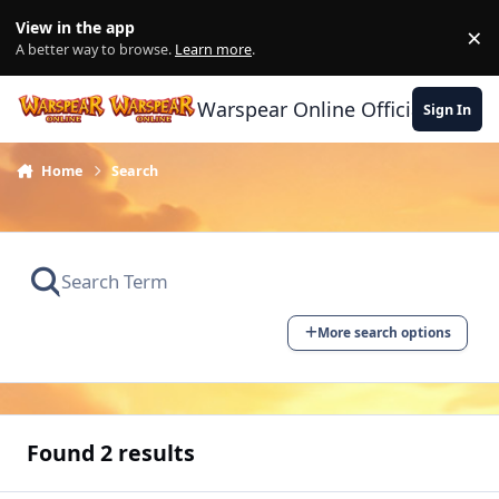
Skip to content
View in the app
×
Di
A better way to browse.
Learn more
.
Warspear Online Official Forum
Sign In
Home
Search
More search options
Found 2 results