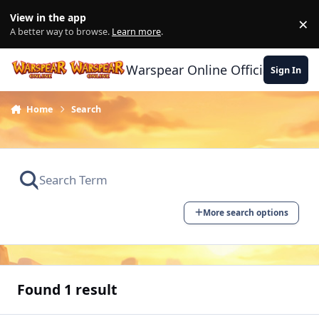
Skip to content
View in the app
×
Di
A better way to browse.
Learn more
.
Warspear Online Official Forum
Sign In
Home
Search
More search options
Found 1 result