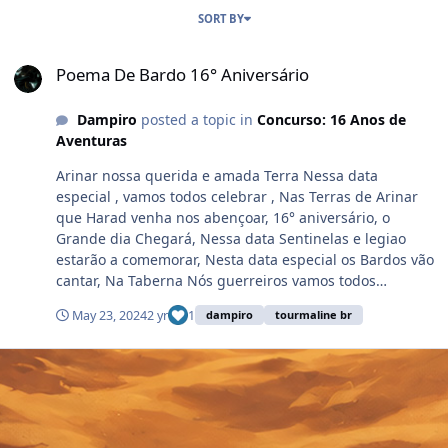
SORT BY
Poema De Bardo 16° Aniversário
Poema De Bardo 16° Aniversário
Dampiro
posted a topic in
Concurso: 16 Anos de
Aventuras
Arinar nossa querida e amada Terra Nessa data
especial , vamos todos celebrar , Nas Terras de Arinar
que Harad venha nos abençoar, 16° aniversário, o
Grande dia Chegará, Nessa data Sentinelas e legiao
estarão a comemorar, Nesta data especial os Bardos vão
cantar, Na Taberna Nós guerreiros vamos todos
Cantarolar , nossos feitos e Vitorias nas terras de Arinar
May 23, 2024
2 yr
1
dampiro
tourmaline br
. Com muito alegria escrevi pra você , a nossa grande
Arinar. ,Eu so tenho a agradecer, pois nessas terras um
Guerreiro posso ser.. Parabens Warspers que venham
muitos e muitos anos , que Harad nos abençoe com
grandes drops e conquistas. Nick : Dampiro Tourmaline
br Haill all Mages