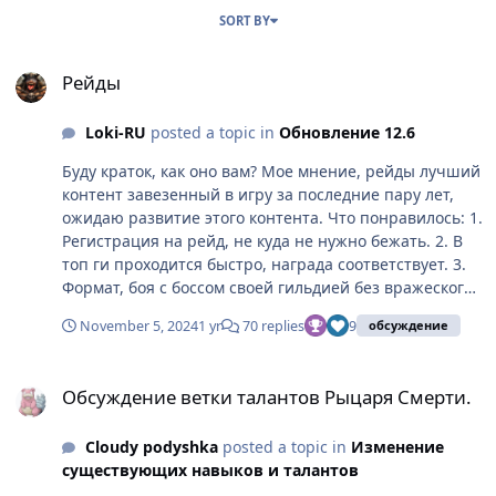
SORT BY
Рейды
Рейды
Loki-RU
posted a topic in
Обновление 12.6
Буду краток, как оно вам? Мое мнение, рейды лучший
контент завезенный в игру за последние пару лет,
ожидаю развитие этого контента. Что понравилось: 1.
Регистрация на рейд, не куда не нужно бежать. 2. В
топ ги проходится быстро, награда соответствует. 3.
Формат, боя с боссом своей гильдией без вражеского
альянса - интересен. Что хотелось бы: Пока сложно
November 5, 2024
1 yr
70 replies
9
обсуждение
сказать.
Обсуждение ветки талантов Рыцаря Смерти.
Обсуждение ветки талантов Рыцаря Смерти.
Cloudy podyshka
posted a topic in
Изменение
существующих навыков и талантов