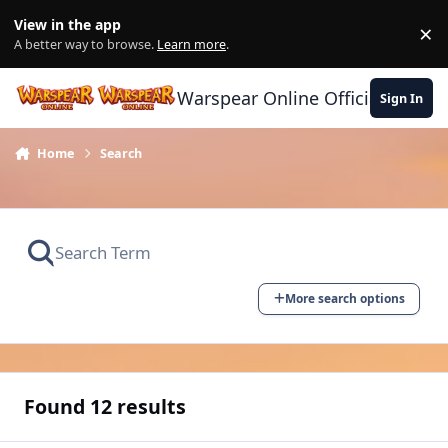
Skip to content
View in the app
×
Di
A better way to browse.
Learn more
.
Warspear Online Official Forum
Sign In
Home
Search
More search options
Found 12 results