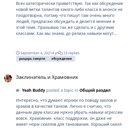
Всех категорически приветствую. Так как обсуждение
новой ветки талантов какого-либо класса в анонсе не
плодотворна, потому что пишут там очень много
людей, предлагаю обсуждать и делится мнение в
этой теме. Призываю так же сделать и с другими
классами. Как мы знаем, до релиза навыки могут
изменить в цифрах или же вовсе переработать.
Сейчас это только вилами на воде, т.к предстоит
посчупать руками на тесте, но первое впечатление
September 4, 2021
4 yr
23 replies
тоже важно. Что бы начать обсуждение, я первый
рыцарь смерти
обсуждение
выражу свое не профессиональное мнение. Хороший
приятный талант. Про него мало что можно сказать
Заклинатель и Храмовник
на самом деле. Он по полезности стоит выше
Заклинатель и Храмовник
некоторых аналогичных малых талантов у других
классов. Увеличение получаемого урона в процентах
Yeah Buddy
posted a topic in
Общий раздел
- отличная вещь, т.к не теряет, а даже увеличивает
актуальность и желание прожатие Нитей на
Интересно, что думают игроки по поводу заклов и
протяжении всей игры. Талант по моему мнение
храмов в качестве танков. Лично я считаю, что
спорный. Спорный не в плане "Хороший\Плохой", а в
данным двум классам нужно убрать навыки агрессии
том смысле что есть ощущение что вместо него мог
вовсе. Храмовник- класс поддержки, он даже не
бы быть какой-то другой талант, более полезный.
имеет норм скиллов для танкования. Хороший скилл-