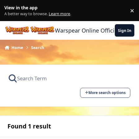
Skip to content
View in the app
×
Di
A better way to browse.
Learn more
.
Warspear Online Official Forum
Sign In
Home
Search
More search options
Found 1 result