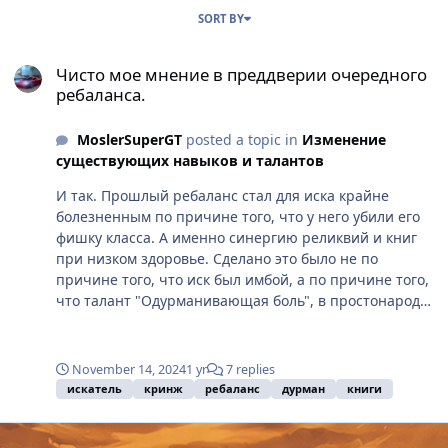
SORT BY
Чисто мое мнение в преддверии очередного ребаланса.
Чисто мое мнение в преддверии очередного
ребаланса.
MoslerSuperGT
posted a topic in
Изменение
существующих навыков и талантов
И так. Прошлый ребаланс стал для иска крайне
болезненным по причине того, что у него убили его
фишку класса. А именно синергию реликвий и книг
при низком здоровье. Сделано это было не по
причине того, что иск был имбой, а по причине того,
что талант "Одурманивающая боль", в простонародье
- Дурман (Его, к слову, первый так начал называть я.
Да-да, я крутой.) мешал разрабам делать и балансить
книги следующего характера: Но с чего вдруг
November 14, 2024
1 yr
7 replies
разработчики посчитали правильным резать КЛАСС
искатель
кринж
ребаланс
дурман
книги
из-за его синергий с крайне дорогими книгами,
вместо того, чтобы найти какой-то компромисс?
Может потому что было в падлу пытаться придумать