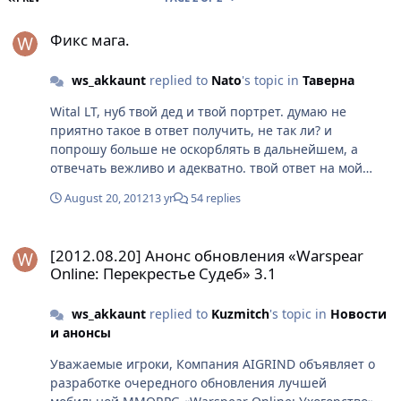
Фикс мага.
Фикс мага.
ws_akkaunt
replied to
Nato
's topic in
Таверна
Wital LT, нуб твой дед и твой портрет. думаю не
приятно такое в ответ получить, не так ли? и
попрошу больше не оскорблять в дальнейшем, а
отвечать вежливо и адекватно. твой ответ на мой
вопрос я получил и понял твое мнение. спс. больше
August 20, 2012
13 yr
54 replies
вопросов нет :)
[2012.08.20] Анонс обновления «Warspear Online: Перекрестье С
[2012.08.20] Анонс обновления «Warspear
Online: Перекрестье Судеб» 3.1
ws_akkaunt
replied to
Kuzmitch
's topic in
Новости
и анонсы
Уважаемые игроки, Компания AIGRIND объявляет о
разработке очередного обновления лучшей