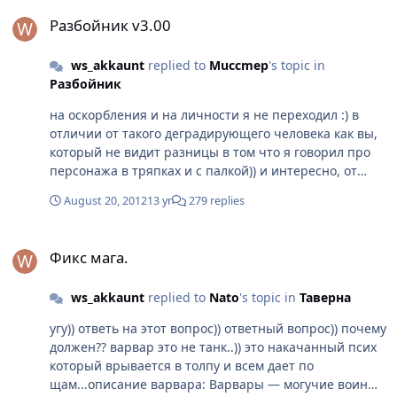
Разбойник v3.00
Разбойник v3.00
ws_akkaunt
replied to
Muccmep
's topic in
Разбойник
на оскорбления и на личности я не переходил :) в
отличии от такого деградирующего человека как вы,
который не видит разницы в том что я говорил про
персонажа в тряпках и с палкой)) и интересно, от
куда такие выводы что я не умею играть тряпочными
August 20, 2012
13 yr
279 replies
рахитами? ;D я говорил про фарм, а не про то как
подтянуть рб.. таким способом можно насмешкой или
Фикс мага.
нитями притянуть.. а смысл??
Фикс мага.
ws_akkaunt
replied to
Nato
's topic in
Таверна
угу)) ответь на этот вопрос)) ответный вопрос)) почему
должен?? варвар это не танк..)) это накачанный псих
который врывается в толпу и всем дает по
щам...описание варвара: Варвары — могучие воины