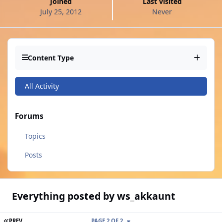
Joined
Last visited
July 25, 2012
Never
Content Type
All Activity
Forums
Topics
Posts
Everything posted by ws_akkaunt
FIRST PAGE
PREV
PAGE 2 OF 2