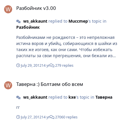
Разбойник v3.00
Разбойник v3.00
ws_akkaunt
replied to
Muccmep
's topic in
Разбойник
Разбойниками не рождаются – это непреложная
истина воров и убийц, собирающихся в шайки из
таких же изгоев, как они сами. Чтобы избежать
расплаты за свои прегрешения, они бежали из
родных селений и нашли приют среди безлюдных
July 29, 2012
14 yr
279 replies
утесов и скал. Они не брезгуют грабежами и
убийствами, сбывая награбленное на Окаянном
Таверна :) Болтаем обо всем
торжище. Отравленные кинжалы и стрелы — их
Таверна :) Болтаем обо всем
излюбленные орудия убийства. Бандиты -
непревзойдённые мастера маскировки, а шорох их
ws_akkaunt
replied to
kxe
's topic in
Таверна
шагов в тишине ночного леса – последнее, что
слышали слишком беспечные купцы в своей жизни.
гг
Впрочем, горные вожди давно свыклись с
существованием разбойников, считая их
July 27, 2012
14 yr
27060 replies
неизбежным злом... и нередко используя в своих
целях.
[2012.07.26] Обновление «Warspear Online: Перекрестье Судеб» 