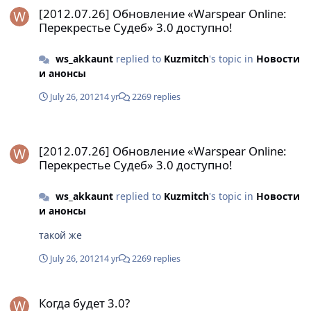
[2012.07.26] Обновление «Warspear Online:
Перекрестье Судеб» 3.0 доступно!
ws_akkaunt
replied to
Kuzmitch
's topic in
Новости
и анонсы
July 26, 2012
14 yr
2269 replies
[2012.07.26] Обновление «Warspear Online: Перекрестье Судеб» 
[2012.07.26] Обновление «Warspear Online:
Перекрестье Судеб» 3.0 доступно!
ws_akkaunt
replied to
Kuzmitch
's topic in
Новости
и анонсы
такой же
July 26, 2012
14 yr
2269 replies
Когда будет 3.0?
Когда будет 3.0?