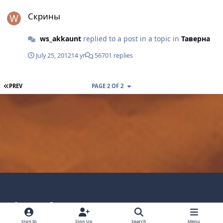
Скрины
Скрины
ws_akkaunt
replied to a post in a topic in
Таверна
July 25, 2012
14 yr
56701 replies
FIRST PAGE
PREV
PAGE 2 OF 2
Light Mode
Dark Mode
System Preference
Language
Privacy Policy
Contact Technical Support
Sign In
Sign Up
Search
Menu