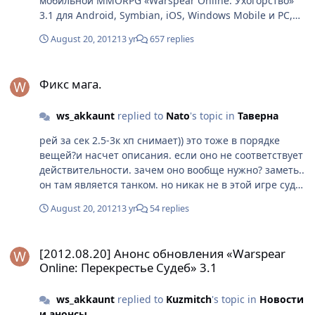
мобильной MMORPG «Warspear Online: Ухогорство»
3.1 для Android, Symbian, iOS, Windows Mobile и PC,
выход которого запланирован на сентябрь 2012 года.
August 20, 2012
13 yr
657 replies
Игроков ждет совершенно новая система получать
шмотки быстро, и не парясь насчет скучного фарма
Фикс мага.
как вы делали это раньше.. что для этого нужно
Фикс мага.
спросите вы!?) я вам отвечу!! мы добавили 90 локаций
на которых будут квесты за которые и будут давать те
ws_akkaunt
replied to
Nato
's topic in
Таверна
самые шмотки, но чтоб их пройти, вам надо в
обнимку с вражиной победить босса.. только
рей за сек 2.5-3к хп снимает)) это тоже в порядке
истинные ухогоры способны на это. прояви свое
вещей?и насчет описания. если оно не соответствует
ухогорство и забудь про скучный и нудный фарм.
действительности. зачем оно вообще нужно? заметь..
он там является танком. но никак не в этой игре судя
по описанию. вот с этим на 100% согласен)) особенно
August 20, 2012
13 yr
54 replies
после того как появился донат
[2012.08.20] Анонс обновления «Warspear Online: Перекрестье С
[2012.08.20] Анонс обновления «Warspear
Online: Перекрестье Судеб» 3.1
ws_akkaunt
replied to
Kuzmitch
's topic in
Новости
и анонсы