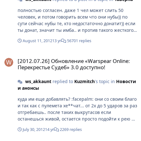
полностью согласен. даже 1 чел может слить 50
человек, и потом говорить всем что они нубы)) по
сути сейчас нубы те, кто недостаточно донатит)) если
ты донат, значит ты имба.. и против такого жесткого
доната как в этой игре не попрешь. даже если у тебя
August 11, 2012
13 yr
56701 replies
ну очень прямые руки.. ты против мегадонна на
арене ничего не сделаешь (это если ты не такой же
[2012.07.26] Обновление «Warspear Online: Перекрестье Судеб» 
донат).. ps - а вот например еще, как вам новая
[2012.07.26] Обновление «Warspear Online:
подача заявки на арену?)) прикольно наверн стоять и
Перекрестье Судеб» 3.0 доступно!
отбиваться от мобов которых постоянно агрит на себя
какой-то идиот и уходит на арену.. чем старая подачи
ws_akkaunt
replied to
Kuzmitch
's topic in
Новости
заявки мешала? как по мне более реалистично было..
и анонсы
пришел в город и подал заявку... а сейчас что??
сейчас это просто способ развлекаловки по сливу
куда им еще добавлять? :facepalm: они со своим благо
своей фракции на каком нибудь рб..
и так как с пулемета хе**чат... от 2х до 5 ударов за раз
отгребаешь.. после таких выкрутасов если
останешься живой, остается просто подойти к рею и
сесть голой опой на капкан ;D
July 30, 2012
14 yr
2269 replies