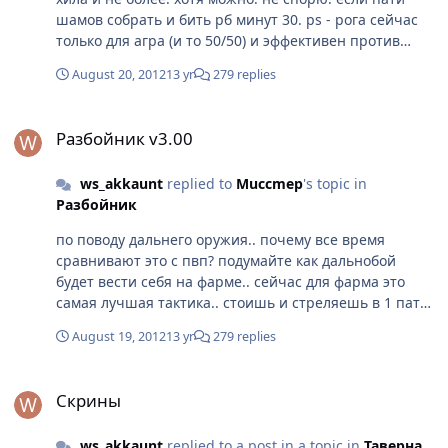
шамов собрать и бить рб минут 30. ps - рога сейчас
только для агра (и то 50/50) и эффективен против
тряпочников. (и не надо сравнивать рогу на арене с
August 20, 2012
13 yr
279 replies
дружественными классами. это бред. тем более в
основном на арене сейчас рулит донат)
Разбойник v3.00
Разбойник v3.00
ws_akkaunt
replied to
Muccmep
's topic in
Разбойник
по поводу дальнего оружия.. почему все время
сравнивают это с пвп? подумайте как дальнобой
будет вести себя на фарме.. сейчас для фарма это
самая лучшая тактика.. стоишь и стреляешь в 1 пати
по рб)) и чхать на этих мобов которые бегают все
August 19, 2012
13 yr
279 replies
время на возврат)) вот для этого и нужен лук/арбалет
рогам..
Скрины
Скрины
ws_akkaunt
replied to a post in a topic in
Таверна