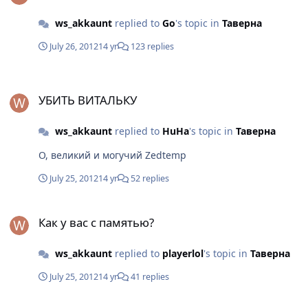
ws_akkaunt
replied to
Go
's topic in
Таверна
July 26, 2012
14 yr
123 replies
УБИТЬ ВИТАЛЬКУ
УБИТЬ ВИТАЛЬКУ
ws_akkaunt
replied to
HuHa
's topic in
Таверна
О, великий и могучий Zedtemp
July 25, 2012
14 yr
52 replies
Как у вас с памятью?
Как у вас с памятью?
ws_akkaunt
replied to
playerlol
's topic in
Таверна
July 25, 2012
14 yr
41 replies