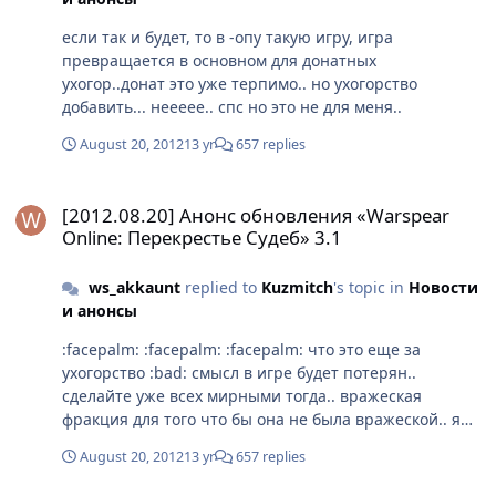
если так и будет, то в -опу такую игру, игра
превращается в основном для донатных
ухогор..донат это уже терпимо.. но ухогорство
добавить... неееее.. спс но это не для меня..
August 20, 2012
13 yr
657 replies
[2012.08.20] Анонс обновления «Warspear Online: Перекрестье С
[2012.08.20] Анонс обновления «Warspear
Online: Перекрестье Судеб» 3.1
ws_akkaunt
replied to
Kuzmitch
's topic in
Новости
и анонсы
:facepalm: :facepalm: :facepalm: что это еще за
ухогорство :bad: смысл в игре будет потерян..
сделайте уже всех мирными тогда.. вражеская
фракция для того что бы она не была вражеской.. я
так понимаю? где смысл?
August 20, 2012
13 yr
657 replies