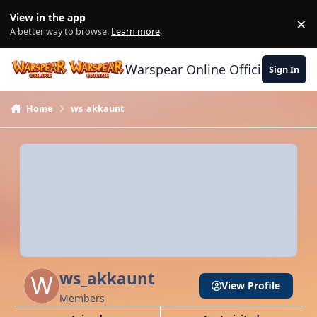
Skip to content
View in the app
×
Di
A better way to browse.
Learn more
.
Warspear Online Official Forum
Sign In
Home
ws_akkaunt
ws_akkaunt
View Profile
Members