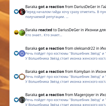
Обновлены расчётные значения масштаба интерфейса для ПК и мобильных устройств.
Baraka
got a reaction
from
DariusDeGer
in
Га
Windows XP. Исправлено некорректное масштабирование моделей и причёсок персонажей. Обновлён внешний вид цифровых шрифтов. Новые настройки на вкладке
Перед началом гайда хочу сразу отметить. В пу
“Экран”
получаемой репутации.
Добавлена опция включения и выключения подписей на кнопках панели быстрого до
Для каждого Динамического задания, если не у
Baraka
reacted
to
DariusDeGer
in
Иконки для 
Исправлена ошибка, из-за которой в некоторых 
Кто знает.. Кто знает...
изменения будут доступны только в новой верси
Динамические задания без ранга (доступны сра
выходить с задержкой.
Ритуал мордрудов
Baraka
got a reaction
from
oleksandr22
in
Ик
Представленные в версии клиента 13.4.1 измене
Речь пойдет про костюмы "Волшебник Звёзд" и
игроков.
Сходка Бандитов
У Волшебника Звёзд стоит иконка женского кос
Мы уже готовим следующий этап изменений, в к
Сами костюмы не перепутаны. Только иконки.
оформления панели быстрого вызова с игрокам
Недра древности
Baraka
got a reaction
from
Komyban
in
Иконк
На время перезагрузки активные эликсиры и при
Динамические задания доступные с ранга "На
Речь пойдет про костюмы "Волшебник Звёзд" и
(p.s просто сомневаюсь, что волшебник доброво
персонаж находился в подземелье.
У Волшебника Звёзд стоит иконка женского кос
Отголоски былого
Сами костюмы не перепутаны. Только иконки.
Просим вас не планировать ничего важного на 
Baraka
got a reaction
from
Magenjoyer
in
Ико
Команда Warspear Online
Пустынный морок
Речь пойдет про костюмы "Волшебник Звёзд" и
(p.s просто сомневаюсь, что волшебник доброво
У Волшебника Звёзд стоит иконка женского кос