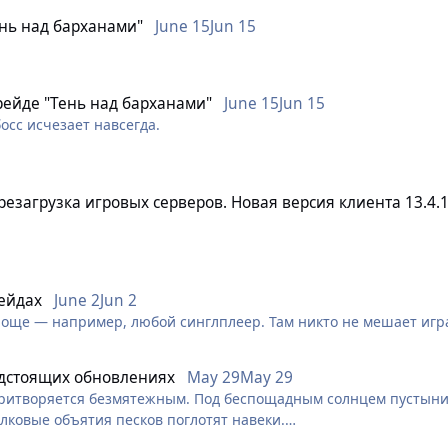
ень над барханами"
June 15
Jun 15
чинающий маг"
 рейде "Тень над барханами"
June 15
Jun 15
осс исчезает навсегда.
сом - босс не пропадает, а просто отхиливается на фулл хп
тный маг"
от босса - босс исчезает сразу, после смерти игрока и больше н
ерезагрузка игровых серверов. Новая версия клиента 13.4.1
да босс не появился.
да он агрится на игрока и начинает идти за ним, если тот далеко
 Online будут перезагружены в связи с выходом новой версии иг
 что проходы закрыты, босса нет
тер маг"
рейдах
June 2
Jun 2
още — например, любой синглплеер. Там никто не мешает игра
ории “Сокровища Архипелага”
дстоящих обновлениях
May 29
May 29
ритворяется безмятежным. Под беспощадным солнцем пустыни 
е монстры не наследовали от персонажа эффекты от внеклассо
лковые объятия песков поглотят навеки.