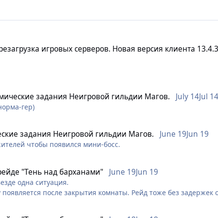
ерезагрузка игровых серверов. Новая версия клиента 13.4.3
Online будут перезагружены в связи с выходом новой версии игр
мические задания Неигровой гильдии Магов.
July 14
Jul 1
норма-гер)
еские задания Неигровой гильдии Магов.
June 19
Jun 19
жителей чтобы появился мини-босс.
ю привязку электронной почты к игровому аккаунту можно буде
рждённой электронной почтой расширение Личного склада прои
 рейде "Тень над барханами"
June 19
Jun 19
нту можно в меню “Мой профиль”, а также с помощью новой кноп
 везде одна ситуация.
зу появляется после закрытия комнаты. Рейд тоже без задержек 
а для ПК независимо от размеров игрового окна.
 механики конечностей понял, но у нас всегда на 2 стадии начи