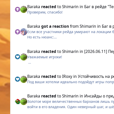
Недра древности
Baraka
reacted
to
Shimarin
in
Баг в рейде "Т
Динамические задания доступные с ранга "На
Проверим, спасибо!
Отголоски былого
Baraka
got a reaction
from
Shimarin
in
Баг в
Если все участники рейда умирают на локации б
Пустынный морок
Но есть нюанс:
Если последний (на ком агр) умирает рядом с бос
Динамические задания доступные с ранга "Опы
Но, Если последний (на ком агр) умирает далеко 
Baraka
reacted
to
Shimarin
in
[2026.06.11] П
Проходы при этом не открываются, до конца рей
Знаки отличия
Уважаемые игроки!
(Возможно тут механика, как у Льва в песках, ког
ресается)
Погребённое в песке
Сегодня, 11 июня, в 15:00 МСК серверы Warspear
Видео записал на 10 минут (весь рейд), показал
10 минут.
Динамические задания доступные с ранга "Мас
Baraka
reacted
to
IRoxy
in
Устойчивость на 
Под ваши хотелки идеально подойдут игры попр
Что изменится:
Бесхозный артефакт
Турнирное гильдейское событие на GvG-террит
Baraka
reacted
to
Shimarin
in
Инсайды о пре
Золотое море величественных барханов лишь п
Исправлена ошибка, из-за которой призываемы
войти в его владения. Один неверный шаг, и шё
“Магическая пролонгация”. Исправлена ошибка, из-за которой бонус к параметру "Подчинение" от навыка “Колдовская брешь” не накладывался на персонажа.