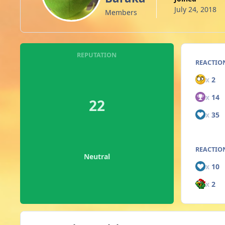
July 24, 2018
Members
REPUTATION
REACTIO
x
2
x
14
22
x
35
REACTION
Neutral
x
10
x
2