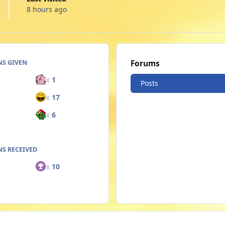
8 hours ago
NS GIVEN
Forums
x
1
Posts
x
17
x
6
S RECEIVED
x
10