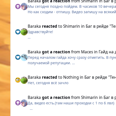
Baraka
got a reaction
from
Shimarin
in
Баг в
Исправлена ошибка, из-за которой окна “Сумка
других. На видео прекрасно видно. (Так было во 
Мы сегодня поздно пойдем. В часиков 10 вечера
Улучшен визуальный вид иконок панели быстрог
Но как сходим - отпишу. Видео запишу на всяки
Новые настройки на вкладке “Экран”
Добавлена опция выбора разрешения дисплея в
Навыки
Baraka
reacted
to
Shimarin
in
Баг в рейде "Т
Исправлена ошибка, из-за которой монстр Лун
Здравствуйте!
Задания
Исправлена ошибка, из-за которой нарушился 
Пожалуйста, напишите мне, как сходите рейды 
Другие изменения
Исправлена ошибка, из-за которой персонаж мог
Baraka
got a reaction
from
Maces
in
Гайд на
Пишите и если будут задержки, и если не будут
Исправлена ошибка, из-за которой осмотр перс
Перед началом гайда хочу сразу отметить. В пу
Все изменения будут доступны только в новой в
получаемой репутации.
выходить с задержкой.
Для каждого Динамического задания, если не у
Baraka
reacted
to
Nothing
in
Баг в рейде "Т
На время перезагрузки активные эликсиры и при
Нет, сегодня всё зачло
персонаж находился в подземелье.
Динамические задания без ранга (доступны сра
Просим вас не планировать ничего важного на 
Ритуал мордрудов
Baraka
got a reaction
from
Shimarin
in
Баг в
Команда Warspear Online
Да, видео есть.(там наши проходки с 1 по 6 лвл)
Сходка Бандитов