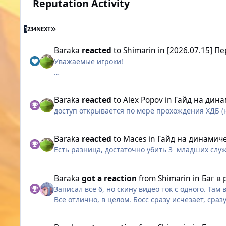
Reputation Activity
LAST PAGE
1
2
3
4
NEXT
Baraka
reacted
to
Shimarin
in
[2026.07.15] П
Уважаемые игроки!
Завтра, 16 июля, в 13:00 МСК серверы Warspear 
часов.
Baraka
reacted
to
Alex Popov
in
Гайд на дина
доступ открьівается по мере прохождения ХДБ (
Что изменится:
Система поощрений за авторизацию в игре
Baraka
reacted
to
Maces
in
Гайд на динамич
Есть разница, достаточно убить 3 младших слу
С выходом обновления 13.4.3 за подтверждённу
Личного склада. Для аккаунтов с ранее подтве
Baraka
got a reaction
from
Shimarin
in
Баг в
Привязать электронную почту к игровому аккау
Записал все 6, но скину видео ток с одного. Там
Все отлично, в целом. Босс сразу исчезает, сра
Интерфейс
Добавлена единая линейка масштабов интерфейс
Единственное, вопросик. Либо я не до конца все