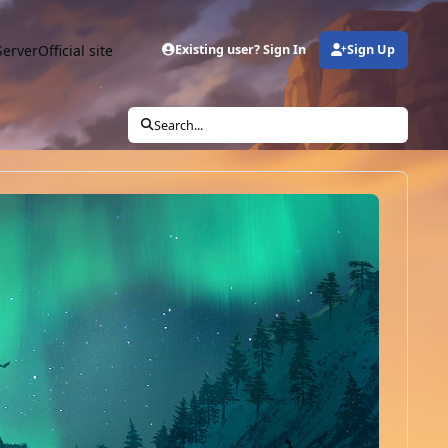
Server
Official site
Existing user? Sign In
Sign Up
Search...