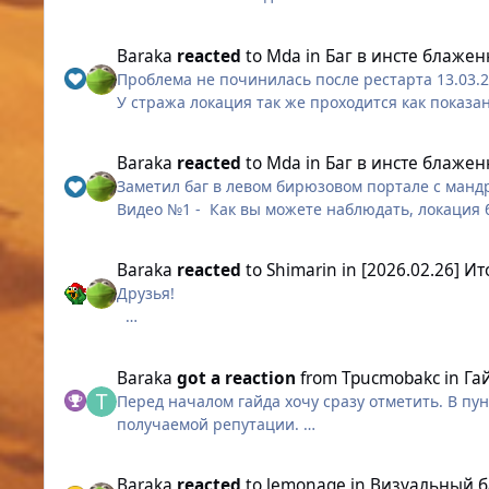
Динамические задания доступные с ранга "Опы
Сами костюмы не перепутаны. Только иконки.
Знаки отличия
Baraka
reacted
to
Mda
in
Баг в инсте блажен
Проблема не починилась после рестарта 13.03.
(p.s просто сомневаюсь, что волшебник доброво
Погребённое в песке
У стража локация так же проходится как показ
баг4.mp4
Динамические задания доступные с ранга "Мас
Baraka
reacted
to
Mda
in
Баг в инсте блажен
Бесхозный артефакт
Заметил баг в левом бирюзовом портале с ман
Видео №1 - Как вы можете наблюдать, локация 
легендарному рассинхрону мне удалось постав
Видео №2 - После многочисленного пересмотра
Baraka
reacted
to
Shimarin
in
[2026.02.26] И
было замечено, что если мандрагора находится 
Друзья!
обратно, как и должно быть) и лока не багается.
Как вывод, не знаю, является ли это особеннос
С радостью представляем вам долгожданную ин
вертикальной оси вверх, то лока багается и д
P.S. Бонус мем))))
Baraka
got a reaction
from
Tpucmobakc
in
Га
Видео №3 - Без комментариев.
Перед началом гайда хочу сразу отметить. В пу
@Shimarin @Holmes Прошу Вас обратить на это 
получаемой репутации.
Ссылки на видео:
Для каждого Динамического задания, если не у
Видео №1 - https://youtu.be/mvlu6WCNJ5Y
Видео №2 - https://youtu.be/q3_XIBQWKzo
Baraka
reacted
to
lemonage
in
Визуальный б