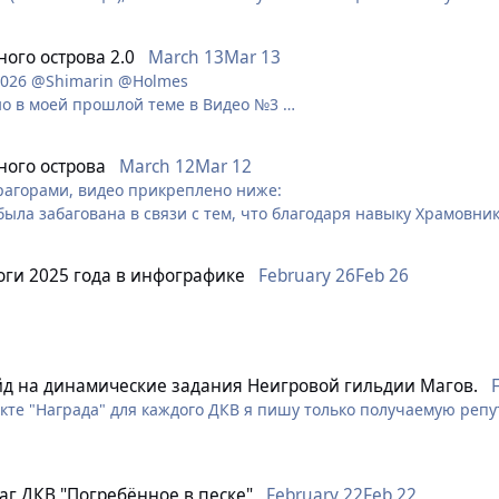
тный маг"
ного острова 2.0
March 13
Mar 13
2026 @Shimarin @Holmes
льно наколдовал себе грудь)
ано в моей прошлой теме в Видео №3
тер маг"
ного острова
March 12
Mar 12
драгорами, видео прикреплено ниже:
была забагована в связи с тем, что благодаря навыку Храмовн
ить центральную мандрагору на место правой мандрагоры.
 Видео №1 было решено произвести эксперимент с перемещение
тоги 2025 года в инфографике
February 26
Feb 26
в той клетке, в которой потенциально быть не может, происход
тью именно Храмовника, если перекинуть мандрагору в клетку, в
фографику за 2025 год. Подводя итоги, мы выделили самые и
альнейшее прохождение локации является невозможным.
йд на динамические задания Неигровой гильдии Магов.
нкте "Награда" для каждого ДКВ я пишу только получаемую реп
внимание!!!
читывать репутацию, вы так же будете получать:
75 Знаний 25 Серебряных дирхем 75 Очки гильдии Сами же динамические задания отк
аг ДКВ "Погребённое в песке"
February 22
Feb 22