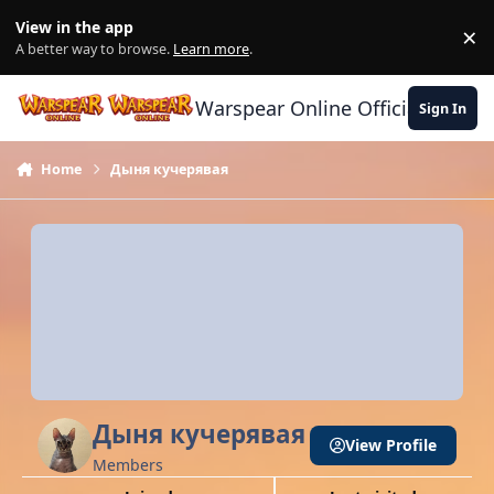
Skip to content
View in the app
×
Di
A better way to browse.
Learn more
.
Warspear Online Official Forum
Sign In
Home
Дыня кучерявая
Дыня кучерявая
View Profile
Members