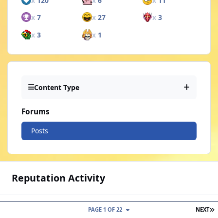
x
120
x
6
x
11
x
7
x
27
x
3
x
3
x
1
Content Type
Forums
Posts
Reputation Activity
L
PAGE 1 OF 22
NEXT