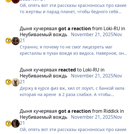
Ой, опять вот эти рассказы красноносых про какие
то жертвы и парад планет, чтобы бедного себя
захилить. Челиксы собирают себе две физовые
арена булавы с маг дд и пару шмоток и
Дыня кучерявая
got a reaction
from
Loki-RU
in
рассказывают о каких то жертвах и звездах.
Неубиваемый вождь
November 21, 2025
Nov
Обычное варспировское лицемерие красноносых
21
Странно, я почему то не смог лицезреть маг
кристаллы в пухах вождя из видоса. Наверное, он
жертвует, но только в церковь. Забавно, что вождь
который является дд персом, выхиливает себе пол
Дыня кучерявая
reacted
to
Loki-RU
in
будки не вампом, а одной кнопочкой и при этом
Неубиваемый вождь
November 21, 2025
Nov
играет через физ сборку. Но ты опять начнешь
21
рассказывать про звезды которые за несчастный 3
Держу в курсе физ вж, хил от лоухп, с банкой хила
минутный видос сколько там раз сошлись
которая на арене в 2 раза слабже. А чтобы
выдавать цифры 6-8к (с проком релы на
увеличение хп) хила нужно часть бижи маг дд
Дыня кучерявая
got a reaction
from
Riddick
in
делать и булаву с маг дд кристалом, а это жертва
Неубиваемый вождь
November 21, 2025
Nov
львиной доли урона. А без лоу хп он вообще почти
21
не хилит. А хил пала не зависит от лоу хп, и он
Ой, опять вот эти рассказы красноносых про какие
может его дать напу, да и сам пал в 3-4 раза