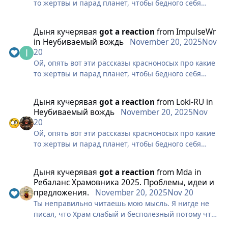
то жертвы и парад планет, чтобы бедного себя
жирнее вождя.
захилить. Челиксы собирают себе две физовые
арена булавы с маг дд и пару шмоток и
В мету когда рей бьет 7200 одним градом, нет не
Дыня кучерявая
got a reaction
from
ImpulseWr
рассказывают о каких то жертвах и звездах.
спорю навык неплохой иногда спасает, но
in
Неубиваемый вождь
November 20, 2025
Nov
Обычное варспировское лицемерие красноносых
называть это имбой…
20
Ой, опять вот эти рассказы красноносых про какие
видео ускоренно в 1.5х
то жертвы и парад планет, чтобы бедного себя
захилить. Челиксы собирают себе две физовые
арена булавы с маг дд и пару шмоток и
Дыня кучерявая
got a reaction
from
Loki-RU
in
Loki.mp4
рассказывают о каких то жертвах и звездах.
Неубиваемый вождь
November 20, 2025
Nov
Обычное варспировское лицемерие красноносых
20
Ой, опять вот эти рассказы красноносых про какие
то жертвы и парад планет, чтобы бедного себя
захилить. Челиксы собирают себе две физовые
арена булавы с маг дд и пару шмоток и
Дыня кучерявая
got a reaction
from
Mda
in
рассказывают о каких то жертвах и звездах.
Ребаланс Храмовника 2025. Проблемы, идеи и
Обычное варспировское лицемерие красноносых
предложения.
November 20, 2025
Nov 20
Ты неправильно читаешь мою мысль. Я нигде не
писал, что Храм слабый и бесполезный потому что
сложный. Сложность это нормальное явление.