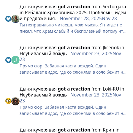
Дыня кучерявая
got a reaction
from
Sectorgaza
in
Ребаланс Храмовника 2025. Проблемы, идеи
и предложения.
November 28, 2025
Nov 28
Ты неправильно читаешь мою мысль. Я нигде не
писал, что Храм слабый и бесполезный потому что
сложный. Сложность это нормальное явление.
Проблема в другом. Сложность Храма не дает той
Дыня кучерявая
got a reaction
from
Jlicenok
in
отдачи, которую должна давать сложность в
Неубиваемый вождь
November 23, 2025
Nov
нормальном балансе. Высокий порог
23
компенсируется стабильностью,
Прямо сюр. Забавная каста вождей. Один
универсальностью, сильными механиками и
записывает видос, где со слюнями в соло бежит на
возможностью влиять на бой выше среднего. А у
рея, стоящего на печати с тиммейтами, и падает. А
Храма все наоборот. Ты выполняешь больше
потом выкладывает видес с посылом, что рея надо
условий, тратишь больше времени, следишь за
Дыня кучерявая
got a reaction
from
Loki-RU
in
нерфить. Не важно, что в игре стало слишком
настаком, но итоговый эффект хуже или равен
Неубиваемый вождь
November 23, 2025
Nov
много урона или что с хантом та же история,
тому, что другие получают пассивно и без условий
23
главное что рей шотает бедного вождя. Тот же
Прямо сюр. Забавная каста вождей. Один
вождь потом жалуется на "немощную" хилку и
записывает видос, где со слюнями в соло бежит на
"звезды", которые выхиливали физ сборке пол
рея, стоящего на печати с тиммейтами, и падает. А
кабинета, и негодует что вождь не смог залить
потом выкладывает видес с посылом, что рея надо
паладина под битвой.
Дыня кучерявая
got a reaction
from
Крип
in
нерфить. Не важно, что в игре стало слишком