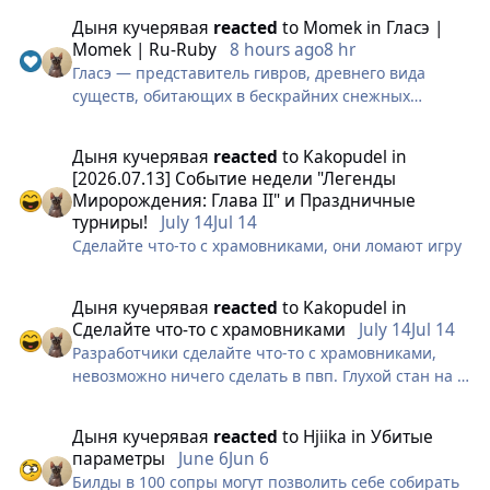
Дыня кучерявая
reacted
to
Momek
in
Гласэ |
Momek | Ru-Ruby
8 hours ago
8 hr
Гласэ — представитель гивров, древнего вида
существ, обитающих в бескрайних снежных
пустошах Вечной Мерзлоты. Их густой белый мех
— идеальная маскировка среди сугробов.
Дыня кучерявая
reacted
to
Kakopudel
in
Массивными лапами они разрывают плотный снег
[2026.07.13] Cобытие недели "Легенды
и дробят лед в поисках промерзших глубоких
Миророждения: Глава II" и Праздничные
корней.
турниры!
July 14
Jul 14
Из-за аномально теплой шубы гивры не
Сделайте что-то с храмовниками, они ломают игру
выдерживают тепла и мигрируют за
экстремальными морозами. Передвигаться на
коротких ножках тяжело, отчего эти монстры
Дыня кучерявая
reacted
to
Kakopudel
in
всегда выглядят уставшими и недовольными.
Сделайте что-то с храмовниками
July 14
Jul 14
Придя в Снежный Предел, Гласэ разорил стоянку
Разработчики сделайте что-то с храмовниками,
снежных эльфов и впервые попробовал горячее
невозможно ничего сделать в пвп. Глухой стан на 7
какао. Вкус свел его с ума! Как трофеи он утащил
сек в котором могут стоять до 3х человек по кд.
удобную сумку и эльфийскую зеленую жилетку.
Этот клас полностью ломает баланс игры. Сколько
Дыня кучерявая
reacted
to
Hjiika
in
Убитые
Теперь Гласэ агрессивно нападает на караваны
ждать? Опять до нового года?
параметры
June 6
Jun 6
ради любимого напитка. Свой паек из корешков он
Билды в 100 сопры могут позволить себе собирать
носит в сумке вперемешку с украденным зефиром.