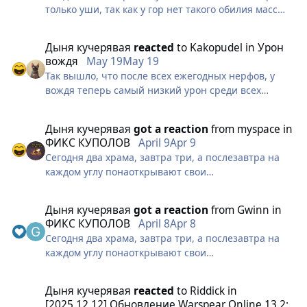
только уши, так как у гор нет такого обилия масс
Но от горячего какао монстр быстро перегревается
хила и всяких щитов баффов и прочего на буст
и вынужден зарываться глубоко в ледяные
жира, разве что дк вары еще могут себе это
сугробы, чтобы остыть. Горе тому герою, кто
Дыня кучерявая
reacted
to
Kakopudel
in
Урон
позволить, все остальные будут сильно терять в
случайно потревожит такой сугроб!
вождя
May 19
May 19
живучести или уроне и тд.
Так вышло, что после всех ежегодных нерфов, у
вождя теперь самый низкий урон среди всех
дамагеров как в одну цель, так и по площади.
Например, рог своим рикошетом сбривает пачку
Дыня кучерявая
got a reaction
from
myspace
in
мобов одной кнопкой в пятом замке. Нужно
ФИКС КУПОЛОВ
April 9
Apr 9
возвращать силу вождю, потому что с нерфами
Сегодня два храма, завтра три, а послезавтра на
явно перестарились. Предлагаю следующие
каждом углу понаоткрывают свои
изменения:
“АринарКуполСервисЫ” и начнут ставить купола
Орлы
без лицензии, нарушая лицензионное соглашение.
1. Вариант: уменьшить время между тиками орлов
Дыня кучерявая
got a reaction
from
Gwinn
in
С этим срочно нужно что то делать!!!
в 2 раза, чтобы урон наносился каждую секунду.
ФИКС КУПОЛОВ
April 8
Apr 8
2. Вариант: Сделать так, чтобы вместо одного
Сегодня два храма, завтра три, а послезавтра на
Срочно фикс! Храму - круг, срез сопры и подписку о
коровотока, вешались сразу два.
каждом углу понаоткрывают свои
невыезде!
Аргументы:
“АринарКуполСервисЫ” и начнут ставить купола
У мобов просто нет столько здоровья чтобы вождь
без лицензии, нарушая лицензионное соглашение.
Дыня кучерявая
reacted
to
Riddick
in
смог нанести и реализовать весь урон за 8 секунд
С этим срочно нужно что то делать!!!
[2025.12.12] Обновление Warspear Online 13.2:
действия навыка. А в пвп пока эти кровотоки