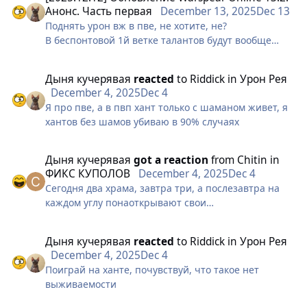
Анонс. Часть первая
December 13, 2025
Dec 13
настакаются, вождь и вовсе может умереть при
Срочно фикс! Храму - круг, срез сопры и подписку о
Поднять урон вж в пве, не хотите, не?
нынешнем уроне с полусетами катакомб, и всеми
невыезде!
В беспонтовой 1й ветке талантов будут вообще
прочими апами ушей. И как я сказал выше, урон
какие то изменения?
по площади у рога намного выше.
Остервенение:
Дыня кучерявая
reacted
to
Riddick
in
Урон Рея
Уменьшить перезарядку навыка хотябы на 30%.
December 4, 2025
Dec 4
Аргументы:
Я про пве, а в пвп хант только с шаманом живет, я
У вождя есть всего один более-менее нормальный
хантов без шамов убиваю в 90% случаях
стан, и то с комбинации двух скилов. Чтобы
сработал стан, нужно прокинуть сквозь сопру
сначала взбучку, а потом и сам стан может уйти в
Дыня кучерявая
got a reaction
from
Chitin
in
сопру. Следущая попытка будет в среднем аж
ФИКС КУПОЛОВ
December 4, 2025
Dec 4
через 12-13 секунд. Хотелось бы больше контроля
Сегодня два храма, завтра три, а послезавтра на
за вождя. Так же в пве уменьшение кд, хоть
каждом углу понаоткрывают свои
немного приблизит вождя к профильным
“АринарКуполСервисЫ” и начнут ставить купола
дамагерам.
без лицензии, нарушая лицензионное соглашение.
Дыня кучерявая
reacted
to
Riddick
in
Урон Рея
С этим срочно нужно что то делать!!!
December 4, 2025
Dec 4
Поиграй на ханте, почувствуй, что такое нет
Срочно фикс! Храму - круг, срез сопры и подписку о
выживаемости
невыезде!