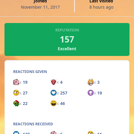
Joined
Last visited
November 11, 2017
8 hours ago
REPUTATION
157
Excellent
REACTIONS GIVEN
x
19
x
4
x
3
x
27
x
257
x
19
x
22
x
46
REACTIONS RECEIVED