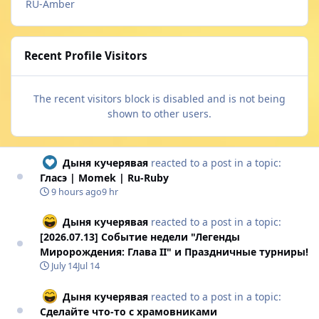
RU-Amber
Recent Profile Visitors
The recent visitors block is disabled and is not being
shown to other users.
Дыня кучерявая
reacted to a post in a topic:
Гласэ | Momek | Ru-Ruby
9 hours ago
9 hr
Дыня кучерявая
reacted to a post in a topic:
[2026.07.13] Cобытие недели "Легенды
Миророждения: Глава II" и Праздничные турниры!
July 14
Jul 14
Дыня кучерявая
reacted to a post in a topic:
Сделайте что-то с храмовниками