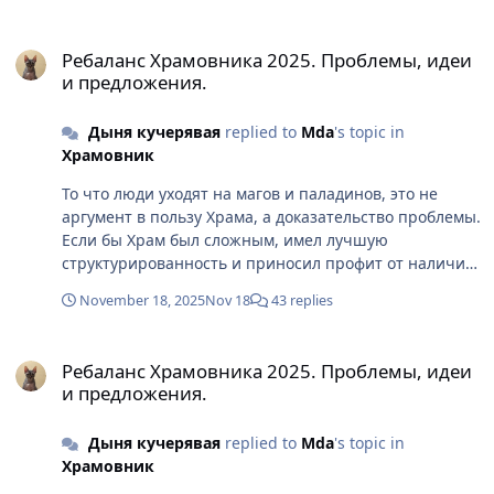
стабильностью, универсальностью, сильными
Ребаланс Храмовника 2025. Проблемы, идеи и предложения.
механиками и возможностью влиять на бой выше
Ребаланс Храмовника 2025. Проблемы, идеи
среднего. А у Храма все наоборот. Ты выполняешь
и предложения.
больше условий, тратишь больше времени, следишь
за настаком, но итоговый эффект хуже или равен
Дыня кучерявая
replied to
Mda
's topic in
тому, что другие получают пассивно и без условий
Храмовник
То что люди уходят на магов и паладинов, это не
аргумент в пользу Храма, а доказательство проблемы.
Если бы Храм был сложным, имел лучшую
структурированность и приносил профит от наличия
"прямых рук", многие бы оставались на нем ради
November 18, 2025
Nov 18
43 replies
потенциала. А происходит обратное. Игроки смотрят
на КПД, понимают нецелесообразность усилий и
Ребаланс Храмовника 2025. Проблемы, идеи и предложения.
результата и переходят на классы где геймплей
Ребаланс Храмовника 2025. Проблемы, идеи
проще и эффективность выше Поэтому это прямое
и предложения.
подтверждение того, что сложность Храма это
следствие сырых и костыльных механик, а не
Дыня кучерявая
replied to
Mda
's topic in
продуманного геймплея
Храмовник