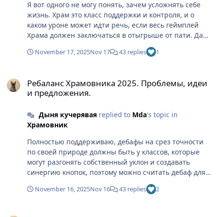
Я вот одного не могу понять, зачем усложнять себе
жизнь. Храм это класс поддержки и контроля, и о
каком уроне может идти речь, если весь геймплей
Храма должен заключаться в отыгрыше от пати. Дал
дал ушел подсейвил все. Да, когда то можно залетать
November 17, 2025
Nov 17
43 replies
1
и пробовать кого то вырезать, но это рулетка, один
раз повезло, а в другой тебя шотнули за три секунды.
Ребаланс Храмовника 2025. Проблемы, идеи и предложения.
И момент с настакиванием я тоже не выкупаю. Один
Ребаланс Храмовника 2025. Проблемы, идеи
класс получает пассивный постоянный срез без
и предложения.
условий, без подготовки, без настакиваний, что дает
уже огромное преимущество над нами, а мы почему
Дыня кучерявая
replied to
Mda
's topic in
то постоянно должны сталкиваться с какими то
Храмовник
условиями и настакиваниями, чтобы хотя бы как то
конкурировать в одной стезе. Я лично не понимаю,
Полностью поддерживаю, дебафы на срез точности
чем компенсируются такие настакивания
по своей природе должны быть у классов, которые
могут разгонять собственный уклон и создавать
синергию кнопок, поэтому можно считать дебаф для
Храма морально устаревшим. Логичнее было бы
November 16, 2025
Nov 16
43 replies
2
заменить его на срез пробива, который неплохо
впишется в геймплей Храма Наверное самое
Bornbrojn, Ru-Amber
наболевшее это контроль. На момент релиза Храма, а