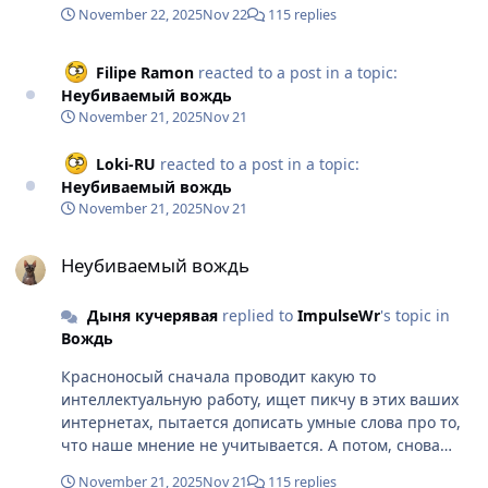
про "уважение" и "не с папой своим общаешься".
видом "немощи". Как ни крути, сами себе ярлык
November 22, 2025
Nov 22
115 replies
Если ты позволяешь себе такой тон с людьми,
красноносого навешиваете. Так что пирожок, попей
которых даже не знаешь, будь готов получить такой
магния и омеги чтобы не лить слезы, и на досуге
же в ответ
Filipe Ramon
reacted to a post in a topic:
подумай как этот ярлык снять, прежде чем снова
Неубиваемый вождь
позориться
November 21, 2025
Nov 21
Loki-RU
reacted to a post in a topic:
Неубиваемый вождь
November 21, 2025
Nov 21
Неубиваемый вождь
Неубиваемый вождь
Дыня кучерявая
replied to
ImpulseWr
's topic in
Вождь
Красноносый сначала проводит какую то
интеллектуальную работу, ищет пикчу в этих ваших
интернетах, пытается дописать умные слова про то,
что наше мнение не учитывается. А потом, снова
продолжает отвечать, будто ничего и не писал. Ну
November 21, 2025
Nov 21
115 replies