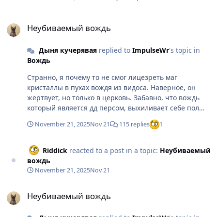
слюнявый вождь, ну прям разумист
Неубиваемый вождь
Неубиваемый вождь
Дыня кучерявая
replied to
ImpulseWr
's topic in
Вождь
Странно, я почему то не смог лицезреть маг
кристаллы в пухах вождя из видоса. Наверное, он
жертвует, но только в церковь. Забавно, что вождь
который является дд персом, выхиливает себе пол
будки не вампом, а одной кнопочкой и при этом
November 21, 2025
Nov 21
115 replies
1
играет через физ сборку. Но ты опять начнешь
рассказывать про звезды которые за несчастный 3
минутный видос сколько там раз сошлись
Riddick
reacted to a post in a topic:
Неубиваемый
вождь
November 21, 2025
Nov 21
Неубиваемый вождь
Неубиваемый вождь