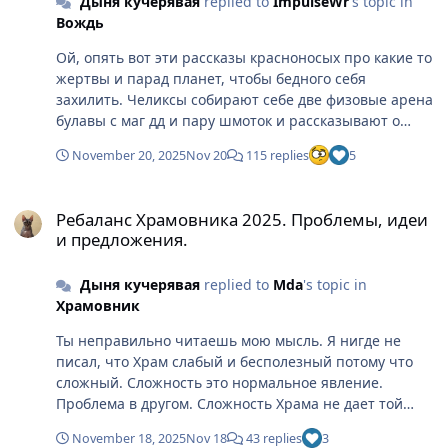
Дыня кучерявая
replied to
ImpulseWr
's topic in
Вождь
Ой, опять вот эти рассказы красноносых про какие то
жертвы и парад планет, чтобы бедного себя
захилить. Челиксы собирают себе две физовые арена
булавы с маг дд и пару шмоток и рассказывают о
каких то жертвах и звездах. Обычное варспировское
November 20, 2025
Nov 20
115 replies
5
лицемерие красноносых
Ребаланс Храмовника 2025. Проблемы, идеи и предложения.
Ребаланс Храмовника 2025. Проблемы, идеи
и предложения.
Дыня кучерявая
replied to
Mda
's topic in
Храмовник
Ты неправильно читаешь мою мысль. Я нигде не
писал, что Храм слабый и бесполезный потому что
сложный. Сложность это нормальное явление.
Проблема в другом. Сложность Храма не дает той
отдачи, которую должна давать сложность в
November 18, 2025
Nov 18
43 replies
3
нормальном балансе. Высокий порог компенсируется