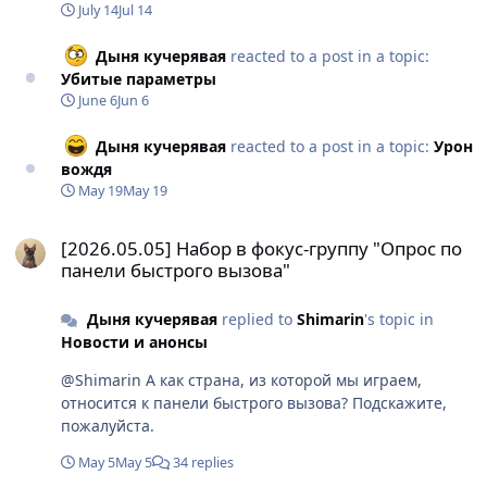
July 14
Jul 14
Дыня кучерявая
reacted to a post in a topic:
Убитые параметры
June 6
Jun 6
Дыня кучерявая
reacted to a post in a topic:
Урон
вождя
May 19
May 19
[2026.05.05] Набор в фокус-группу "Опрос по панели быстрого 
[2026.05.05] Набор в фокус-группу "Опрос по
панели быстрого вызова"
Дыня кучерявая
replied to
Shimarin
's topic in
Новости и анонсы
@Shimarin А как страна, из которой мы играем,
относится к панели быстрого вызова? Подскажите,
пожалуйста.
May 5
May 5
34 replies