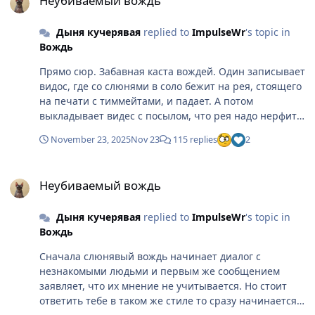
Неубиваемый вождь
Дыня кучерявая
replied to
ImpulseWr
's topic in
Вождь
Прямо сюр. Забавная каста вождей. Один записывает
видос, где со слюнями в соло бежит на рея, стоящего
на печати с тиммейтами, и падает. А потом
выкладывает видес с посылом, что рея надо нерфить.
Не важно, что в игре стало слишком много урона или
November 23, 2025
Nov 23
115 replies
2
что с хантом та же история, главное что рей шотает
бедного вождя. Тот же вождь потом жалуется на
Неубиваемый вождь
"немощную" хилку и "звезды", которые выхиливали
Неубиваемый вождь
физ сборке пол кабинета, и негодует что вождь не
смог залить паладина под битвой. Второй
Дыня кучерявая
replied to
ImpulseWr
's topic in
красноносый пытается блеснуть умом, влезая в
Вождь
чужой диалог, выдавая кринжовые аналогии,
игнорируя контекст и рассказывая что чье то мнение
Сначала слюнявый вождь начинает диалог с
не учитывается. В итоге сам же ущемляется и требует
незнакомыми людьми и первым же сообщением
уважения. Как сказал бы амберовский аполлон Гога,
заявляет, что их мнение не учитывается. Но стоит
ты потужный хлопец. Поэтому я прекрасно знаю, кто
ответить тебе в таком же стиле то сразу начинается
этот вождь и что он пытается выносить в массы под