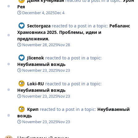
Дыня кучерявая
reacted to a post in a topic:
Урон
Рея
December 4, 2025
Dec 4
Sectorgaza
reacted to a post in a topic:
Ребаланс
Храмовника 2025. Проблемы, идеи и
предложения.
November 28, 2025
Nov 28
Jlicenok
reacted to a post in a topic:
Неубиваемый вождь
November 23, 2025
Nov 23
Loki-RU
reacted to a post in a topic:
Неубиваемый вождь
November 23, 2025
Nov 23
Крип
reacted to a post in a topic:
Неубиваемый
вождь
November 23, 2025
Nov 23
Неубиваемый вождь