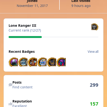
Joined
Last visited
November 11, 2017
9 hours ago
View all
Lone Ranger III
Current rank (12/27)
View all
Recent Badges
View all
Find content
Posts
299
Find content
See reputation activity
Reputation
157
Excellent