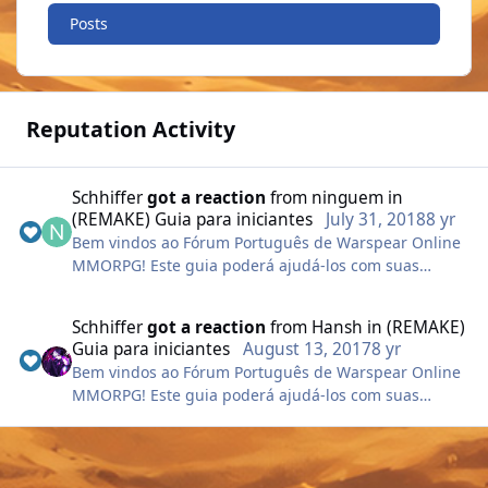
Posts
Reputation Activity
Schhiffer
got a reaction
from
ninguem
in
(REMAKE) Guia para iniciantes
July 31, 2018
8 yr
Bem vindos ao Fórum Português de Warspear Online
MMORPG! Este guia poderá ajudá-los com suas
dúvidas mais frequentes e deixá-los prontos para
serem os melhores!
Schhiffer
got a reaction
from
Hansh
in
(REMAKE)
Caso tenham alguma dúvida, deixe-a nos
Guia para iniciantes
August 13, 2017
8 yr
comentários abaixo!
Bem vindos ao Fórum Português de Warspear Online
MMORPG! Este guia poderá ajudá-los com suas
Partindo do princípio, tentarei falar sobre as coisas
dúvidas mais frequentes e deixá-los prontos para
mais básicas e que geram muitas dúvidas para
serem os melhores!
jogadores iniciantes e, quero deixar claro que este
Caso tenham alguma dúvida, deixe-a nos
post não tem a intenção de plagiar, difamar ou
comentários abaixo!