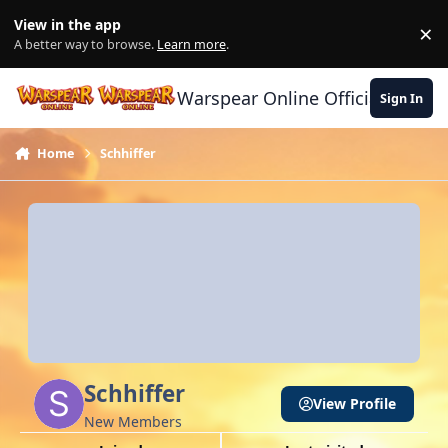
Skip to content
View in the app
×
Di
A better way to browse.
Learn more
.
Warspear Online Official Forum
Sign In
Home
Schhiffer
Schhiffer
View Profile
New Members