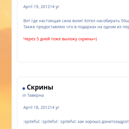
April 19, 2012
14 yr
Вот где настоящая сила воли! Хотел насобирать 50шт
Также предоставляю что в подарках на одном из пер
Через 5 дней тоже выложу скрины=)
Скрины
in
Таверна
April 18, 2012
14 yr
:spiteful: :spiteful: :spiteful: как хорошо донатозадро