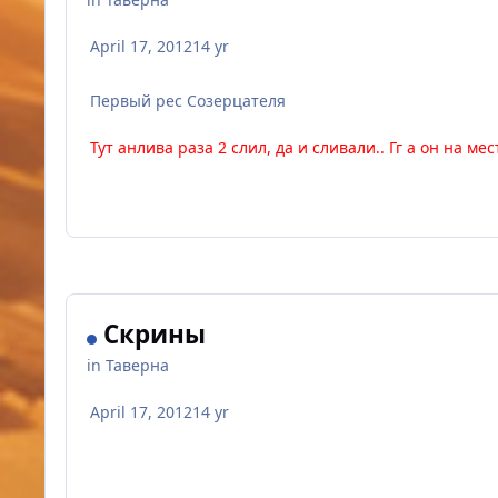
April 17, 2012
14 yr
Первый рес Созерцателя
Тут анлива раза 2 слил, да и сливали.. Гг а он на ме
Скрины
in
Таверна
April 17, 2012
14 yr