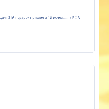
 31й подарок пришел и 1й исчез..... :'( R.I.P.