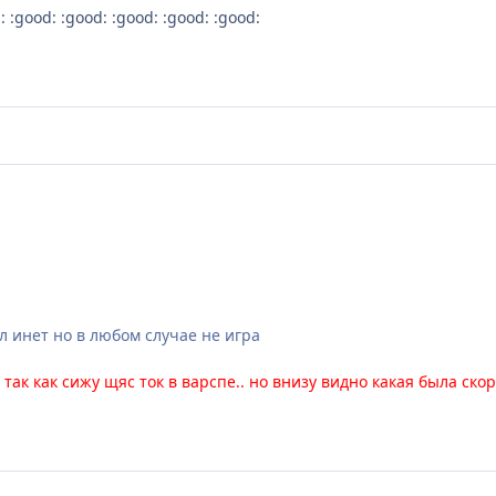
: :good: :good: :good: :good: :good:
ул инет но в любом случае не игра
 так как сижу щяс ток в варспе.. но внизу видно какая была ск