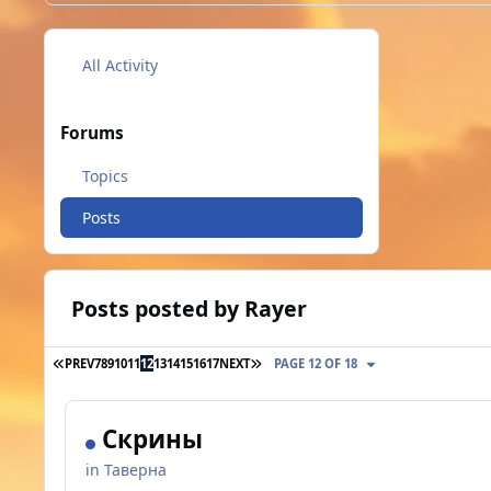
All Activity
Forums
Topics
Posts
Posts posted by Rayer
FIRST PAGE
LAST PAGE
PREV
7
8
9
10
11
12
13
14
15
16
17
NEXT
PAGE 12 OF 18
Скрины
in
Таверна