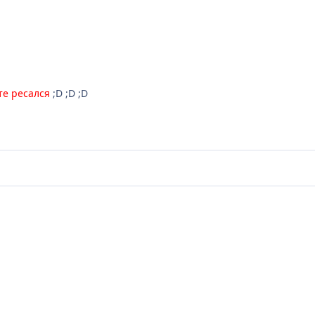
сте ресался
;D ;D ;D