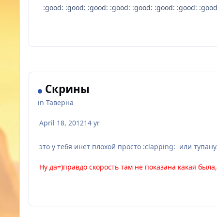
:good: :good: :good: :good: :good: :good: :good: :good
Скрины
in
Таверна
April 18, 2012
14 yr
это у тебя инет плохой просто :clapping: или тупан
Ну да=)правдо скорость там не показана какая была,