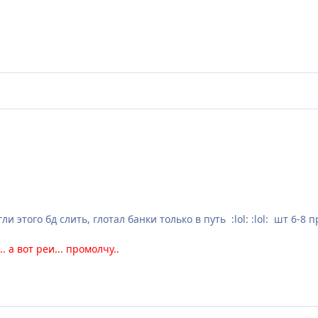
этого бд слить, глотал банки только в путь :lol: :lol: шт 6-8 пр
. а вот реи... промолчу..