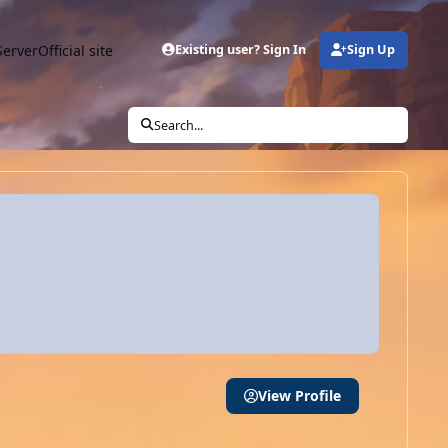
Server
Official site
Existing user? Sign In
Sign Up
Search...
View Profile