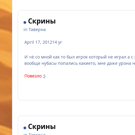
Скрины
in
Таверна
April 17, 2012
14 yr
И чё со мной как то был игрок который не играл а с 
вообще нубасы попались какието, мне даже урона н
Повезло
;)
Скрины
in
Таверна