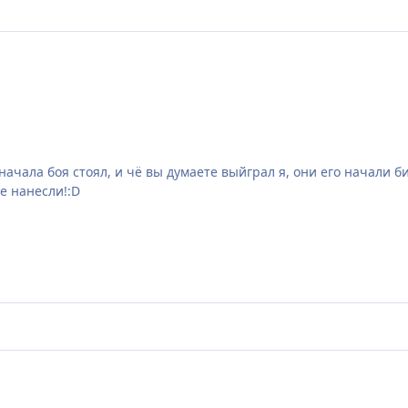
начала боя стоял, и чё вы думаете выйграл я, они его начали би
е нанесли!:D