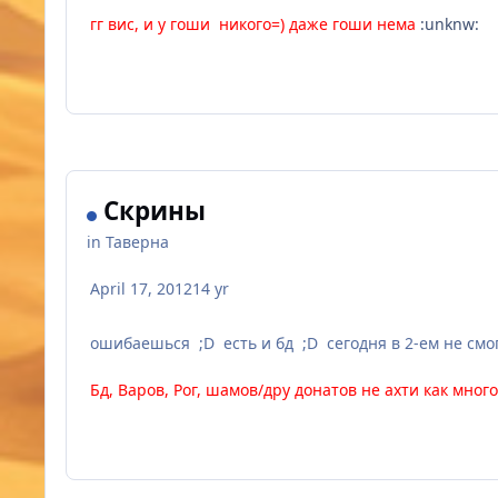
гг вис, и у гоши
никого=)
даже
гоши
нема
:unknw:
Скрины
in
Таверна
April 17, 2012
14 yr
ошибаешься ;D есть и бд ;D сегодня в 2-ем не смогли 
Бд, Варов, Рог, шамов/дру донатов не ахти как много.