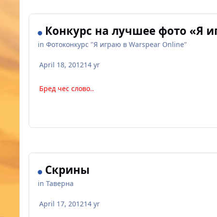
Конкурс на лучшее фото «Я и
in
Фотоконкурс "Я играю в Warspear Online"
April 18, 2012
14 yr
Бред чес слово..
Скрины
in
Таверна
April 17, 2012
14 yr