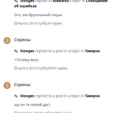
Stooges
replied to
stalkerzu
's topic in
Сообщения
об ошибках
Ого, эхо брутальный поцык
April 4, 2013
13 yr
47 replies
Скрины
Скрины
Stooges
replied to a post in a topic in
Таверна
+10 хожу весь
April 4, 2013
13 yr
56701 replies
Скрины
Скрины
Stooges
replied to a post in a topic in
Таверна
ща он те люлей даст