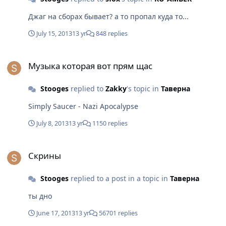
Джаг на сборах бывает? а то пропал куда то...
July 15, 2013
13 yr
848 replies
Музыка которая вот прям щас
Музыка которая вот прям щас
Stooges
replied to
Zakky
's topic in
Таверна
Simply Saucer - Nazi Apocalypse
July 8, 2013
13 yr
1150 replies
Скрины
Скрины
Stooges
replied to a post in a topic in
Таверна
ты дно
June 17, 2013
13 yr
56701 replies