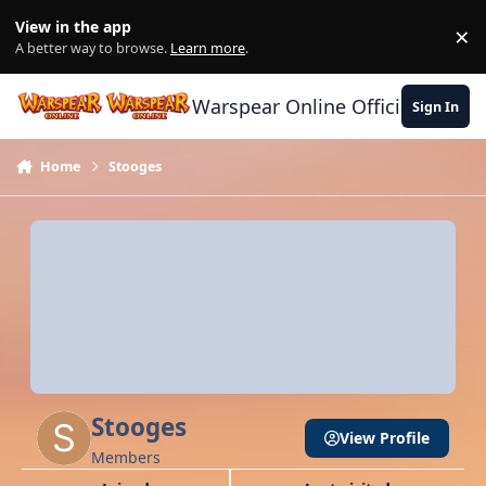
Skip to content
View in the app
×
Di
A better way to browse.
Learn more
.
Warspear Online Official Forum
Sign In
Home
Stooges
Stooges
View Profile
Members