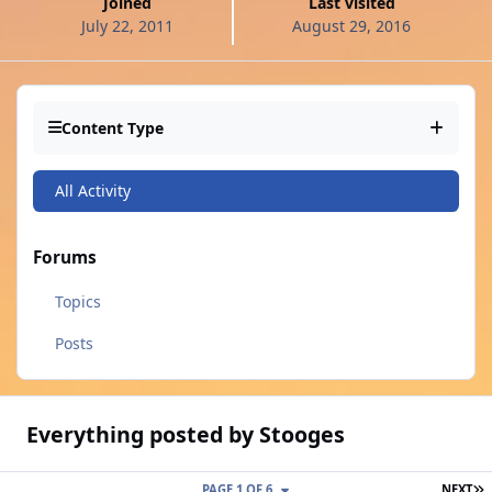
Joined
Last visited
July 22, 2011
August 29, 2016
Content Type
All Activity
Forums
Topics
Posts
Everything posted by Stooges
L
PAGE 1 OF 6
NEXT