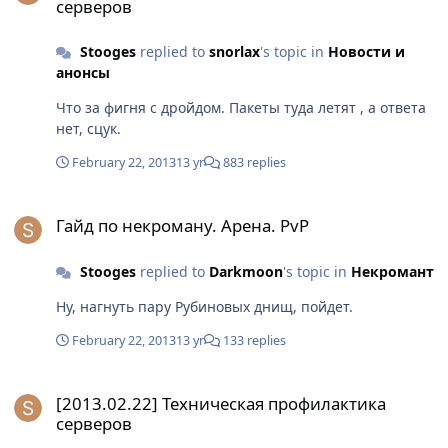
серверов
Stooges
replied to
snorlax
's topic in
Новости и
анонсы
Что за фигня с дройдом. Пакеты туда летят , а ответа
нет, сцук.
February 22, 2013
13 yr
883 replies
Гайд по некроману. Арена. PvP
Гайд по некроману. Арена. PvP
Stooges
replied to
Darkmoon
's topic in
Некромант
Ну, нагнуть пару Рубиновых днищ, пойдет.
February 22, 2013
13 yr
133 replies
[2013.02.22] Техническая профилактика серверов
[2013.02.22] Техническая профилактика
серверов