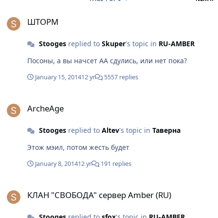
ШТОРМ
ШТОРМ
Stooges
replied to
Skuper
's topic in
RU-AMBER
Посоны, а вы начсет АА сдулись, или нет пока?
January 15, 2014
12 yr
5557 replies
ArcheAge
ArcheAge
Stooges
replied to
Altev
's topic in
Таверна
Этож мэил, потом жесть будет
January 8, 2014
12 yr
191 replies
КЛАН "СВОБОДА" сервер Amber (RU)
КЛАН "СВОБОДА" сервер Amber (RU)
Stooges
replied to
sfox
's topic in
RU-AMBER