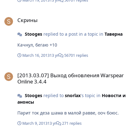
March 19, 2013
13 yr
56701 replies
Скрины
Скрины
Stooges
replied to a post in a topic in
Таверна
Качнул, бегаю +10
March 16, 2013
13 yr
56701 replies
[2013.03.07] Выход обновления Warspear Online 3.4.4
[2013.03.07] Выход обновления Warspear
Online 3.4.4
Stooges
replied to
snorlax
's topic in
Новости и
анонсы
Парит ток деза шама в малой равве, ооч боюс.
March 9, 2013
13 yr
271 replies
Скрины