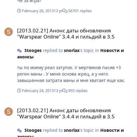
Че за игра?
February 26, 2013
13 yr
56701 replies
[2013.02.21] Анонс даты обновления "Warspear Online" 3.4.4 и г
[2013.02.21] Анонс даты обновления
"Warspear Online" 3.4.4 и гильдий в 3.5
Stooges
replied to
snorlax
's topic in
Новости и
анонсы
ты по моему реал затупок. У мертвяков пасив +3
реген маны . У меня основа жрец, а у него
завышенная затрата маны и мне хватает еще как.
February 24, 2013
13 yr
955 replies
[2013.02.21] Анонс даты обновления "Warspear Online" 3.4.4 и г
[2013.02.21] Анонс даты обновления
"Warspear Online" 3.4.4 и гильдий в 3.5
Stooges
replied to
snorlax
's topic in
Новости и
анонсы