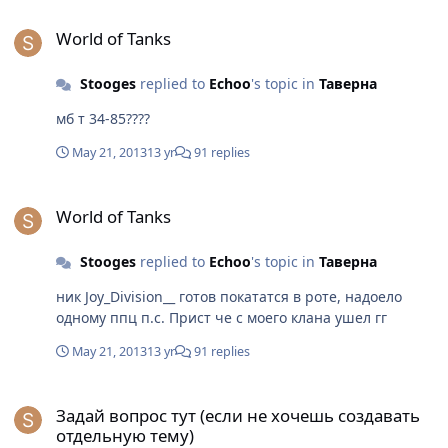
World of Tanks
World of Tanks
Stooges
replied to
Echoo
's topic in
Таверна
мб т 34-85????
May 21, 2013
13 yr
91 replies
World of Tanks
World of Tanks
Stooges
replied to
Echoo
's topic in
Таверна
ник Joy_Division__ готов покататся в роте, надоело
одному ппц п.с. Прист че с моего клана ушел гг
May 21, 2013
13 yr
91 replies
Задай вопрос тут (если не хочешь создавать отдельную тему)
Задай вопрос тут (если не хочешь создавать
отдельную тему)