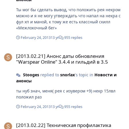
Ты мог бы сделать вывод, что положить рея некром
можно и я не могу утверждать что напал на некра с
фул хп и маной, к тому же есть классный скилл
«Межлокочный бег»
February 24, 2013
13 yr
955 replies
[2013.02.21] Анонс даты обновления "Warspear Online" 3.4.4 и г
[2013.02.21] Анонс даты обновления
"Warspear Online" 3.4.4 и гильдий в 3.5
Stooges
replied to
snorlax
's topic in
Новости и
анонсы
ты нуб знач, меня( рея с изувером +9) некр 15лвл
положил раз
February 24, 2013
13 yr
955 replies
[2013.02.22] Техническая профилактика серверов
[2013.02.22] Техническая профилактика