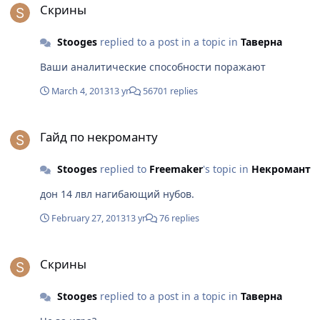
Скрины
Stooges
replied to a post in a topic in
Таверна
Ваши аналитические способности поражают
March 4, 2013
13 yr
56701 replies
Гайд по некроманту
Гайд по некроманту
Stooges
replied to
Freemaker
's topic in
Некромант
дон 14 лвл нагибающий нубов.
February 27, 2013
13 yr
76 replies
Скрины
Скрины
Stooges
replied to a post in a topic in
Таверна