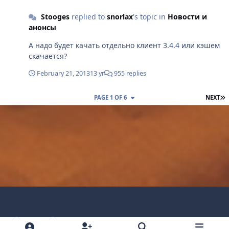
Stooges
replied to
snorlax
's topic in
Новости и
анонсы
А надо будет качать отдельно клиент 3.4.4 или кэшем
скачается?
February 21, 2013
13 yr
955 replies
L
PAGE 1 OF 6
NEXT
Light Mode
Dark Mode
System Preference