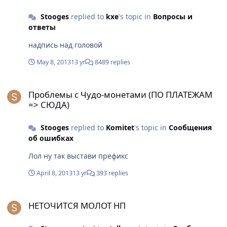
Stooges
replied to
kxe
's topic in
Вопросы и
ответы
надпись над головой
May 8, 2013
13 yr
8489 replies
Проблемы с Чудо-монетами (ПО ПЛАТЕЖАМ => СЮДА)
Проблемы с Чудо-монетами (ПО ПЛАТЕЖАМ
=> СЮДА)
Stooges
replied to
Komitet
's topic in
Сообщения
об ошибках
Лол ну так выстави префикс
April 8, 2013
13 yr
393 replies
НЕТОЧИТСЯ МОЛОТ НП
НЕТОЧИТСЯ МОЛОТ НП