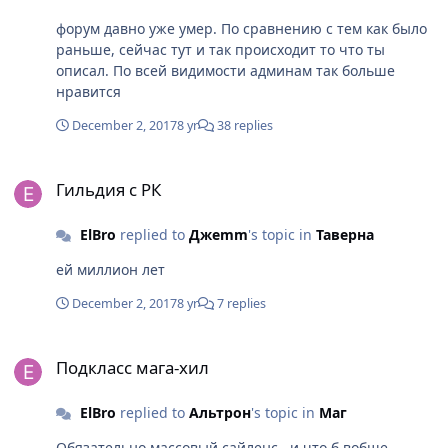
форум давно уже умер. По сравнению с тем как было
раньше, сейчас тут и так происходит то что ты
описал. По всей видимости админам так больше
нравится
December 2, 2017
8 yr
38 replies
Гильдия с РК
Гильдия с РК
ElBro
replied to
Джеmm
's topic in
Таверна
ей миллион лет
December 2, 2017
8 yr
7 replies
Подкласс мага-хил
Подкласс мага-хил
ElBro
replied to
Альтрон
's topic in
Маг
Обязательно массовый сайленс., и что б вобще