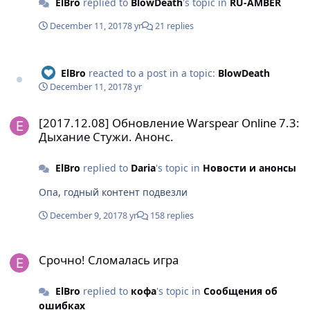
ElBro
replied to
BlowDeath
's topic in
RU-AMBER
December 11, 2017
8 yr
21 replies
ElBro
reacted to a post in a topic:
BlowDeath
December 11, 2017
8 yr
[2017.12.08] Обновление Warspear Online 7.3: Дыхание Стужи. А
[2017.12.08] Обновление Warspear Online 7.3:
Дыхание Стужи. Анонс.
ElBro
replied to
Daria
's topic in
Новости и анонсы
Опа, годный контент подвезли
December 9, 2017
8 yr
158 replies
Срочно! Сломалась игра
Срочно! Сломалась игра
ElBro
replied to
кофа
's topic in
Сообщения об
ошибках