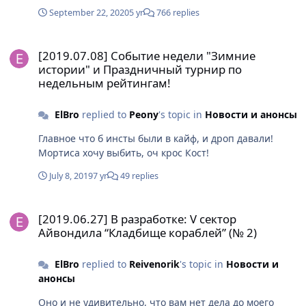
September 22, 2020
5 yr
766 replies
[2019.07.08] Событие недели "Зимние истории" и Праздничный
[2019.07.08] Событие недели "Зимние
истории" и Праздничный турнир по
недельным рейтингам!
ElBro
replied to
Peony
's topic in
Новости и анонсы
Главное что б инсты были в кайф, и дроп давали!
Мортиса хочу выбить, оч крос Кост!
July 8, 2019
7 yr
49 replies
[2019.06.27] В разработке: V сектор Айвондила “Кладбище кораб
[2019.06.27] В разработке: V сектор
Айвондила “Кладбище кораблей” (№ 2)
ElBro
replied to
Reivenorik
's topic in
Новости и
анонсы
Оно и не удивительно, что вам нет дела до моего