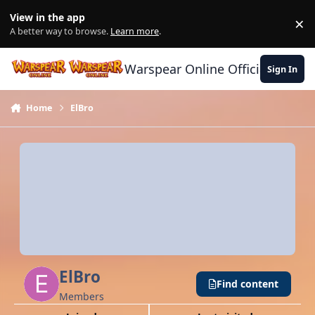
Skip to content
View in the app
×
Di
A better way to browse.
Learn more
.
Warspear Online Official Forum
Sign In
Home
ElBro
ElBro
Find content
Members