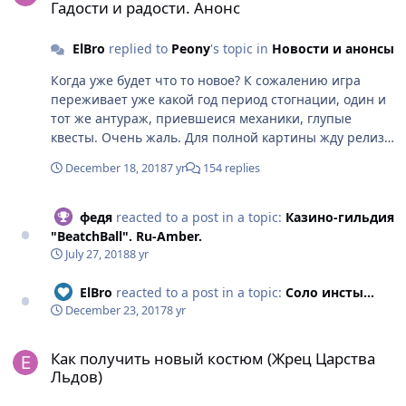
Гадости и радости. Анонс
ног до головы За топами не угнаться, тебе скучно, и
им скучно от этого, неужели политика компании
ElBro
replied to
Peony
's topic in
Новости и анонсы
взяла таргет на онли высос бабла со старых работяг...
Рейтинги падают, форум дохлый, онлайн одни боты и
Когда уже будет что то новое? К сожалению игра
барыги у ауков, в которых теряется тот малый
переживает уже какой год период стогнации, один и
процент активных людей, которые заходят по
тот же антураж, приевшеися механики, глупые
привычке. Спасибо
квесты. Очень жаль. Для полной картины жду релиза,
в котором будут показаны "новые старые" шмотки с
December 18, 2018
7 yr
154 replies
чуть улучшенными статами, которые нужно будет
срочно точить для нагиба)
федя
reacted to a post in a topic:
Казино-гильдия
"BeatchBall". Ru-Amber.
July 27, 2018
8 yr
ElBro
reacted to a post in a topic:
Соло инсты...
December 23, 2017
8 yr
Как получить новый костюм (Жрец Царства Льдов)
Как получить новый костюм (Жрец Царства
Льдов)