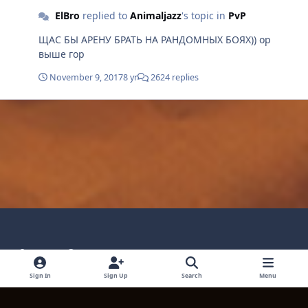
ElBro
replied to
Animaljazz
's topic in
PvP
ЩАС БЫ АРЕНУ БРАТЬ НА РАНДОМНЫХ БОЯХ)) ор
выше гор
November 9, 2017
8 yr
2624 replies
Light Mode
Dark Mode
System Preference
Language
Privacy Policy
Contact Technical Support
Sign In
Sign Up
Search
Menu
Cookies