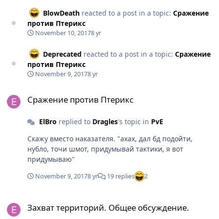
BlowDeath
reacted to a post in a topic:
Сражение
против Птерикс
November 10, 2017
8 yr
Deprecated
reacted to a post in a topic:
Сражение
против Птерикс
November 9, 2017
8 yr
Сражение против Птерикс
Сражение против Птерикс
ElBro
replied to
Dragles
's topic in
PvE
Скажу вместо наказателя. "ахах, дал бд подойти,
нубло, точи шмот, придумывай тактики, я вот
придумываю"
November 9, 2017
8 yr
19 replies
2
Захват территорий. Общее обсуждение.
Захват территорий. Общее обсуждение.