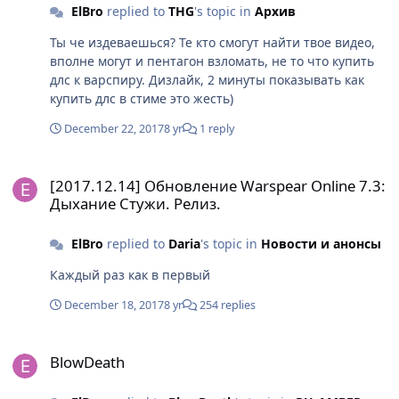
ElBro
replied to
THG
's topic in
Архив
Ты че издеваешься? Те кто смогут найти твое видео,
вполне могут и пентагон взломать, не то что купить
длс к варспиру. Дизлайк, 2 минуты показывать как
купить длс в стиме это жесть)
December 22, 2017
8 yr
1 reply
[2017.12.14] Обновление Warspear Online 7.3: Дыхание Стужи. Р
[2017.12.14] Обновление Warspear Online 7.3:
Дыхание Стужи. Релиз.
ElBro
replied to
Daria
's topic in
Новости и анонсы
Каждый раз как в первый
December 18, 2017
8 yr
254 replies
BlowDeath
BlowDeath