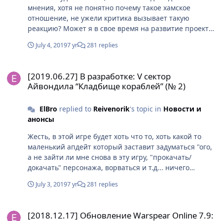
мнения, хотя не понятно почему такое хамское
отношение, не ужели критика вызывает такую
реакцию? Может я в свое время на развитие проекта
десятки тысяч "пожертвовал". Это впринципеи не
July 4, 2019
7 yr
281 replies
важно, эта версия форума изначально была
мертворожденная. На счёт статистики... Как это нету
[2019.06.27] В разработке: V сектор Айвондила “Кладбище кораб
данных? Я что не вижу количество постов, тем и
[2019.06.27] В разработке: V сектор
активных юзеров? Я могу сопоставить данные) А по
Айвондила “Кладбище кораблей” (№ 2)
поводу обновлений)))))) мммм, поменяли антураж,
локации, а суть также, бей репу ходи данжи бей
ElBro
replied to
Reivenorik
's topic in
Новости и
боссов, прекрасно, но это все для хай лв контента.
анонсы
Замечательно конечно что критика цепляет, но
лично я в этом проекте куда больше чем вы, и мне
Жесть, в этой игре будет хоть что то, хоть какой то
куда обидней от ситуации. Может отбросив эмоции,
маленький апдейт который заставит задуматься "ого,
вам, действительно стоит задуматься, а что за
а не зайти ли мне снова в эту игру, "прокачать/
последние апдейты вы сделали, для привлечения
докачать" персонажа, ворваться и т.д... ничего
новых игроков?) Реклама у блогеров и изобы со
подобного, кроме всякого трэша по типу изобы и
скидками это вобще не Але)
July 3, 2019
7 yr
281 replies
скидок в лавке я не наблюдаю уже очень много
времени. Никакой системы лояльности для
[2018.12.17] Обновление Warspear Online 7.9: Гадости и радости
старыхновых игроков, никакой мотивации и хардкор
[2018.12.17] Обновление Warspear Online 7.9:
тут не причем, ведь за рубли тебя обмажут всем, с