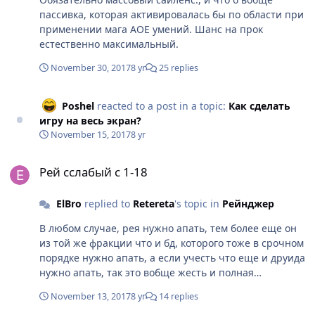
пассивка, которая активировалась бы по области при
применении мага АОЕ умений. Шанс на прок
естественно максимальный.
November 30, 2017
8 yr
25 replies
Poshel
reacted to a post in a topic:
Как сделать
игру на весь экран?
November 15, 2017
8 yr
Рей сслабый с 1-18
Рей сслабый с 1-18
ElBro
replied to
Retereta
's topic in
Рейнджер
В любом случае, рея нужно апать, тем более еще он
из той же фракции что и бд, которого тоже в срочном
порядке нужно апать, а если учесть что еще и друида
нужно апать, так это вобще жесть и полная
дискриминация ушей. Вобщем теме плюс
November 13, 2017
8 yr
14 replies