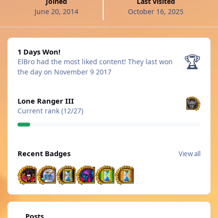
Joined
Last visited
June 20, 2014
October 16, 2025
1 Days Won!
1 Days Won!
🏆
ElBro had the most liked content!
They last won
the day on November 9 2017
View all
Lone Ranger III
Current rank (12/27)
View all
Recent Badges
View all
Find content
Posts