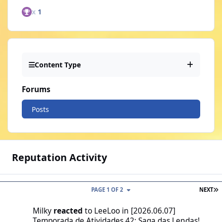
x
1
Content Type
Forums
Posts
Reputation Activity
L
PAGE 1 OF 2
NEXT
Milky
reacted
to
LeeLoo
in
[2026.06.07]
Temporada de Atividades 42: Saga das Lendas!