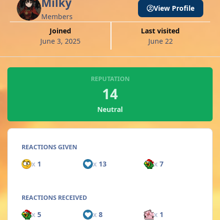
Milky
View Profile
Members
Joined
Last visited
June 3, 2025
June 22
REPUTATION
14
Neutral
REACTIONS GIVEN
x
1
x
13
x
7
REACTIONS RECEIVED
x
5
x
8
x
1