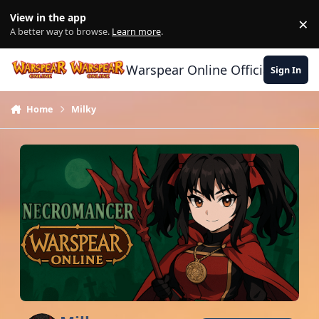
Skip to content
View in the app
×
Di
A better way to browse.
Learn more
.
Warspear Online Official Forum
Sign In
Home
Milky