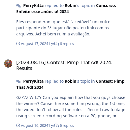
PerryKitta
replied to
Robin
's topic in
Concurso:
Enfeite esse anúncio! 2024
Eles responderam que está "aceitável" um outro
participante do 3° lugar não postou link com os
arquivos. Achei bem ruim a avaliação.
August 17, 2024
1 yr
6 replies
[2024.08.16] Contest: Pimp That Ad! 2024. Results
[2024.08.16] Contest: Pimp That Ad! 2024.
Results
PerryKitta
replied to
Robin
's topic in
Contest: Pimp
That Ad! 2024
GZZZZ WILZY Can you explain how that you guys choose
the winner? Cause there something wrong, the 1st one,
the video don't follow all the rules. - Record raw footage
using screen recording software on a PC, phone, or
tablet (e.g. OBS, Bandicam, etc.) - Disable in-game chats
August 16, 2024
1 yr
6 replies
and UI elements (nicknames, levels, guilds, damage,