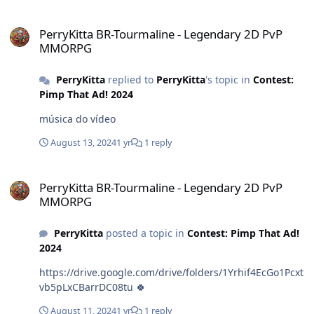
healing) - Format: Horizontal 1920x1080 - Video Quality:
PerryKitta BR-Tourmaline - Legendary 2D PvP MMORPG
1080p or higher - Frame Rate: 30 FPS minimum His
PerryKitta BR-Tourmaline - Legendary 2D PvP
video show us in some parts the damage and the
MMORPG
healing.
PerryKitta
replied to
PerryKitta
's topic in
Contest:
Pimp That Ad! 2024
música do vídeo
August 13, 2024
1 yr
1 reply
PerryKitta BR-Tourmaline - Legendary 2D PvP MMORPG
PerryKitta BR-Tourmaline - Legendary 2D PvP
MMORPG
PerryKitta
posted a topic in
Contest: Pimp That Ad!
2024
https://drive.google.com/drive/folders/1Yrhif4EcGo1Pcxt
vb5pLxCBarrDC08tu 🍀
August 11, 2024
1 yr
1 reply