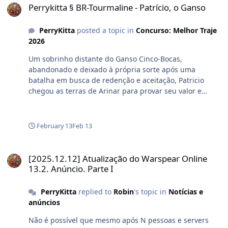
Perrykitta § BR-Tourmaline - Patrício, o Ganso
PerryKitta
posted a topic in
Concurso: Melhor Traje
2026
Um sobrinho distante do Ganso Cinco-Bocas,
abandonado e deixado à própria sorte após uma
batalha em busca de redenção e aceitação, Patricio
chegou as terras de Arinar para provar seu valor e
conquistar o coração da Floresta.
February 13
Feb 13
[2025.12.12] Atualização do Warspear Online 13.2. Anúncio. Parte I
[2025.12.12] Atualização do Warspear Online
13.2. Anúncio. Parte I
PerryKitta
replied to
Robin
's topic in
Notícias e
anúncios
Não é possível que mesmo após N pessoas e servers