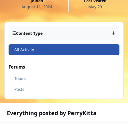
Joined
Last visited
August 11, 2024
May 29
Content Type
All Activity
Forums
Topics
Posts
Everything posted by PerryKitta
Perrykitta § BR-Tourmaline - Patrício, o Ganso