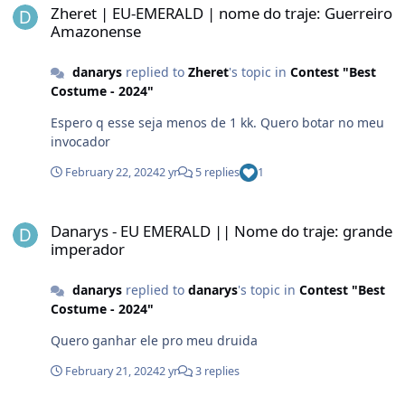
Zheret | EU-EMERALD | nome do traje: Guerreiro
Amazonense
danarys
replied to
Zheret
's topic in
Contest "Best
Costume - 2024"
Espero q esse seja menos de 1 kk. Quero botar no meu
invocador
February 22, 2024
2 yr
5 replies
1
Danarys - EU EMERALD || Nome do traje: grande imperador
Danarys - EU EMERALD || Nome do traje: grande
imperador
danarys
replied to
danarys
's topic in
Contest "Best
Costume - 2024"
Quero ganhar ele pro meu druida
February 21, 2024
2 yr
3 replies