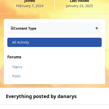
Joined
Last visited
February 7, 2024
January 23, 2025
Content Type
All Activity
Forums
Topics
Posts
Everything posted by danarys
Zheret | EU-EMERALD | nome do traje: Guerreiro Amazonense