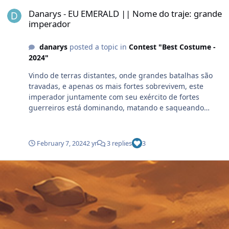
Danarys - EU EMERALD || Nome do traje: grande imperador
Danarys - EU EMERALD || Nome do traje: grande
imperador
danarys
posted a topic in
Contest "Best Costume -
2024"
Vindo de terras distantes, onde grandes batalhas são
travadas, e apenas os mais fortes sobrevivem, este
imperador juntamente com seu exército de fortes
guerreiros está dominando, matando e saqueando
todos os povos em seu caminho. Mas nada, nem ouro,
riquezas nem poder o fazem perder de vista o seu
principal objetivo: Dominar as terras de Arinar. Ele já
February 7, 2024
2 yr
3 replies
3
está a caminho, será que os corajosos guerreiros de
Arinar conseguirão vencelo?