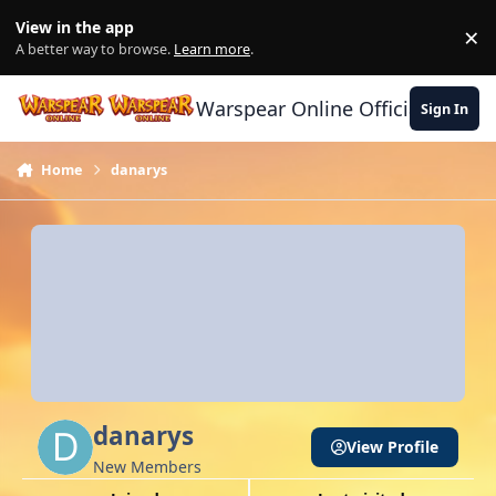
Skip to content
View in the app
×
Di
A better way to browse.
Learn more
.
Warspear Online Official Forum
Sign In
Home
danarys
danarys
View Profile
New Members