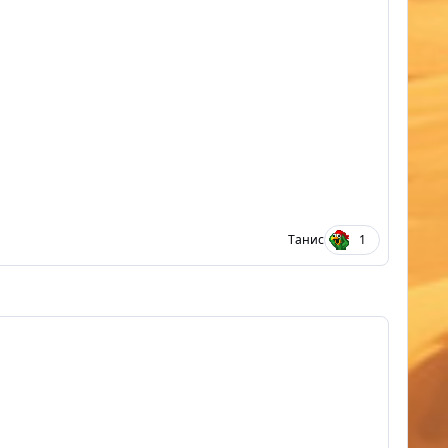
Тaнис
1