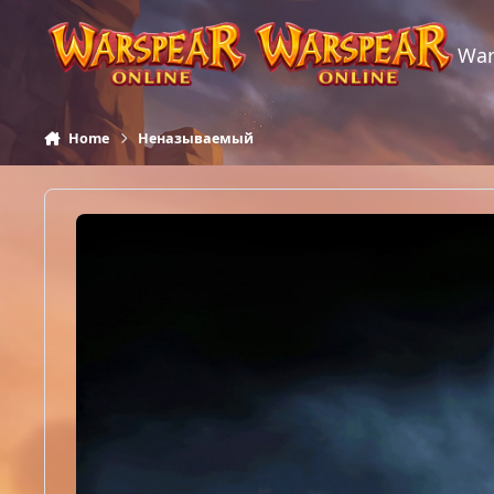
Skip to content
War
Home
Неназываемый