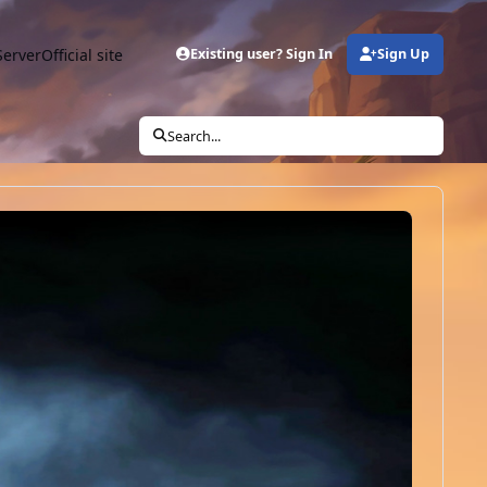
Server
Official site
Existing user? Sign In
Sign Up
Search...