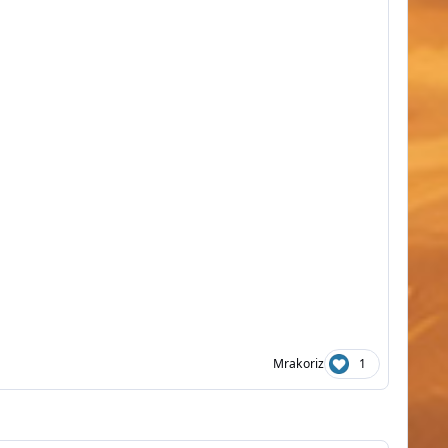
Mrakoriz
1