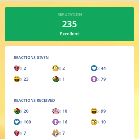
REPUTATION
235
Excellent
REACTIONS GIVEN
x
2
x
2
x
44
x
23
x
1
x
79
REACTIONS RECEIVED
x
20
x
10
x
99
x
100
x
16
x
10
x
7
x
7