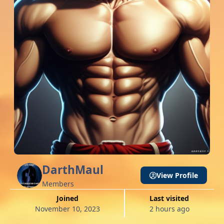
DаrthMaul
View Profile
Members
Joined
Last visited
November 10, 2023
2 hours ago