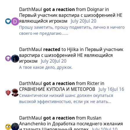
DаrthMaul
got a reaction
from
Doignar
in
Первый участник варспира с шизофренией НЕ
являющийся игроком
July 20
Jul 20
Прошу заметить, прошу подметить, лично я ничего
своего не предлагаю...
Но вот здесь
DаrthMaul
reacted
to
Hjiika
in
Первый участник
варспира с шизофренией НЕ являющийся
не сказано ли что проклятый может получить
игроком
July 20
Jul 20
непосредственную силу эльфов и стать
А твое какое дело, дружок.
перебежчиком не на одних лишь словах?
Название квеста "Разделяй и властвуй"...
DаrthMaul
got a reaction
from
Ricter
in
СРАВНЕНИЕ КУПОЛА И МЕТЕОРОВ
July 16
Jul 16
🙈🙉🙊
Семантически низкий шанс должен окупаться
высокой эффективностью, если уж не апать
вероятность стана то пущай уж сам стан апнут,
либо давайте просто гетто для злоклинателей
DаrthMaul
got a reaction
from
Ruslan
построим и дело с концом, а то дёргаются чёто
Ananchenko
in
Доработка последнего желания
играть пытаются, пристрелите уже нерадивую
и таланта Шипованный доспех
July 10
Jul 10