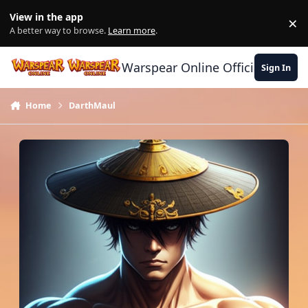
Skip to content
View in the app
×
Di
A better way to browse.
Learn more
.
Warspear Online Official Forum
Sign In
Home
DаrthMaul