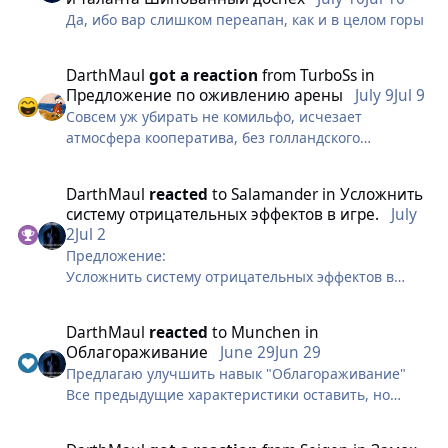
псину
Да, ибо вар слишком переапан, как и в целом горы
DаrthMaul
got a reaction
from
TurboSs
in
Предложение по оживлению арены
July 9
Jul 9
Совсем уж убирать не комильфо, исчезает
атмосфера кооператива, без голландского
штурвала и печеньки не то, хардкорная мморпг
всё таки
DаrthMaul
reacted
to
Salamander
in
Усложнить
систему отрицательных эффектов в игре.
July
Но можно сделать суровую систему дружбы, где рег
2
Jul 2
вместе возможен только с конкретным (крайне
Предложение:
малым) кругом людей с которыми вы регулярно
Усложнить систему отрицательных эффектов в
ходите парой и чатитесь
игре. А именно, окончательно отделив дебафы
от контроля . Путем удаления проверки на
Кто-то может симулировать дружбу, но арена
DаrthMaul
reacted
to
Munchen
in
сопротивление, а так же игнорирование их
достаточно обширное место чтобы хватало 1-3
Облагораживание
June 29
Jun 29
получения навыками имунитета для дебафов.
человека которым можно дать пати и которых
Предлагаю улучшить навык "Облагораживание"
Наверное важно уточнить, что последующий
чтобы поменять нужно отменить старую метку
Все предыдущие характеристики оставить, но
список, даное изминение никак не затронет и они
дружбы и фармить новую эквивалентно двум
сделать так, чтобы навык действовал на мага,
по прежнему будут отличной контрой дебафов;
сезонами арены
который дает этот баф на своего союзника. Чтобы
1. Параметр спрута;