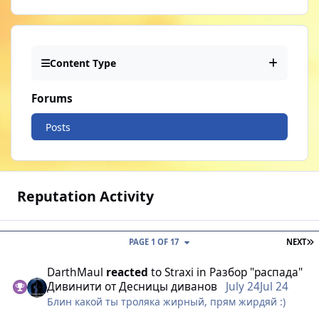
Content Type
Forums
Posts
Reputation Activity
L
PAGE 1 OF 17
NEXT
DаrthMaul
reacted
to
Straxi
in
Разбор "распада"
Дивинити от Десницы диванов
July 24
Jul 24
Блин какой ты троляка жирный, прям жирдяй :)