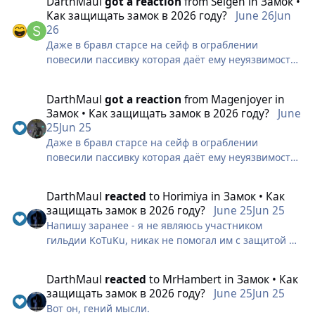
DаrthMaul
got a reaction
from
Seigen
in
Замок •
была связка.
2.Навыки очищения(именно очищения, а не
Как защищать замок в 2026 году?
June 26
Jun
К примеру: "Маг дает на пала антик и при этом
антики);
26
этот антик работал без задержки на мага тоже"
3. Банки очищения;
Даже в бравл старсе на сейф в ограблении
4. Таланты бала;
повесили пассивку которая даёт ему неуязвимость
5. Класовые таланты на очищение;
на несколько секунд при каждых 25% потерянных
6. Полу сеты тритон;
хп, при этом если тычка снизила с 100% хп до 70%
DаrthMaul
got a reaction
from
Magenjoyer
in
7. Книга з собы ирса;
то останется всё равно 75% и включится неуяз
Замок • Как защищать замок в 2026 году?
June
8. Реликвии и прочее.
25
Jun 25
Даже в бравл старсе на сейф в ограблении
Почему это необходимо:
повесили пассивку которая даёт ему неуязвимость
Ситуация между контролем и сопротивлением
на несколько секунд при каждых 25% потерянных
находится в слишком хлипком балансе, где
хп, при этом если тычка снизила с 100% хп до 70%
коректировка одного приводит к выпадению из
DаrthMaul
reacted
to
Horimiya
in
Замок • Как
то останется всё равно 75% и включится неуяз
баланса многих персонажей, причем по разные
защищать замок в 2026 году?
June 25
Jun 25
стороны.
Напишу заранее - я не являюсь участником
гильдии KoTuKu, никак не помогал им с защитой и
Так уж сложилось что персонаж(в большинстве
прочее (я в гильдии Team, обладатель 1-ого замка).
применимо к танкам ) имеющий в пуле помимо
Тема вышла после 5-ого замка, так как появился
контроля выживаемость способен крутить рулетку
DаrthMaul
reacted
to
MrHambert
in
Замок • Как
отличный видео пример проблемы замков.
рандома на куда большей дистанции и выдать
защищать замок в 2026 году?
June 25
Jun 25
Дивинити красавчики, не побоялись и пошли на 5-
импакт, не зависимо от количества неудач.
Вот он, гений мысли.
ый замок.