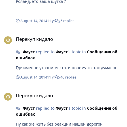
Роланд, это ваша шутка ?
August 14, 2014
11 yr
5 replies
Перекуп кидало
Перекуп кидало
Фауст
replied to
Фауст
's topic in
Сообщения об
ошибках
Где именно уточни место, и почему ты так думаеш
August 14, 2014
11 yr
40 replies
Перекуп кидало
Перекуп кидало
Фауст
replied to
Фауст
's topic in
Сообщения об
ошибках
Ну как же жить без реакции нашей дорогой