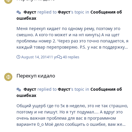
Фауст
replied to
Фауст
's topic in
Сообщения об
ошибках
Меня перекуп кидает по одному рему, поэтому это
смешно. А кого-то может и на нп кинуть) А на щет
проблемы номер 2. Через раз это точно попадается, я
каждый товар перепроверяю. P.S. у нас в поддержку
из-за нескольких сотен голды обращаются.
August 14, 2014
11 yr
40 replies
Перекуп кидало
Перекуп кидало
Фауст
replied to
Фауст
's topic in
Сообщения об
ошибках
Общий ущерб где-то 5к в неделю, это не так страшно,
поэтому и не пишут. Но я тут подумал.... А вдруг это
очень важная проблема для вас в программном
варианте 0_о Моё дело сообщить о ошибке, вам же
решать на сколько она страшная.