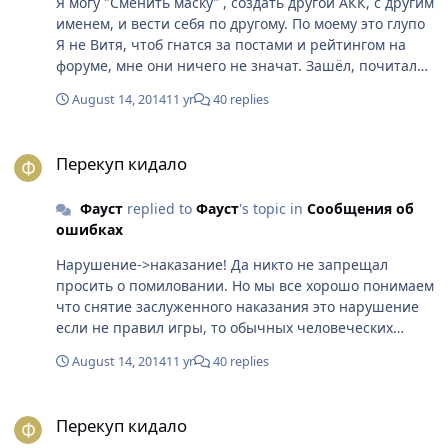
Я могу "Сменить маску" , создать другой АКК, с другим
именем, и вести себя по другому. По моему это глупо
Я не Витя, чтоб гнатся за постами и рейтингом на
форуме, мне они ничего не значат. Зашёл, почитал
новости, отписался с вложением личного мнения(так
August 14, 2014
11 yr
40 replies
как просят разработчики) и все
Перекуп кидало
Перекуп кидало
Фауст
replied to
Фауст
's topic in
Сообщения об
ошибках
Нарушение->наказание! Да никто не запрещал
просить о помиловании. Но мы все хорошо понимаем
что снятие заслуженного наказания это нарушение
если не правил игры, то обычных человеческих
моральных правил. Есть закон который нужно
August 14, 2014
11 yr
40 replies
соблюдать и я это понимаю. Как ты сказал "Шансы и
так равны нулю", то что я теряю ?
Перекуп кидало
Перекуп кидало