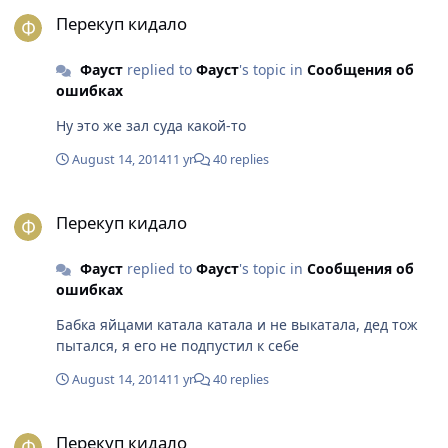
Перекуп кидало
Перекуп кидало
Фауст
replied to
Фауст
's topic in
Сообщения об
ошибках
Ну это же зал суда какой-то
August 14, 2014
11 yr
40 replies
Перекуп кидало
Перекуп кидало
Фауст
replied to
Фауст
's topic in
Сообщения об
ошибках
Бабка яйцами катала катала и не выкатала, дед тож
пытался, я его не подпустил к себе
August 14, 2014
11 yr
40 replies
Перекуп кидало
Перекуп кидало