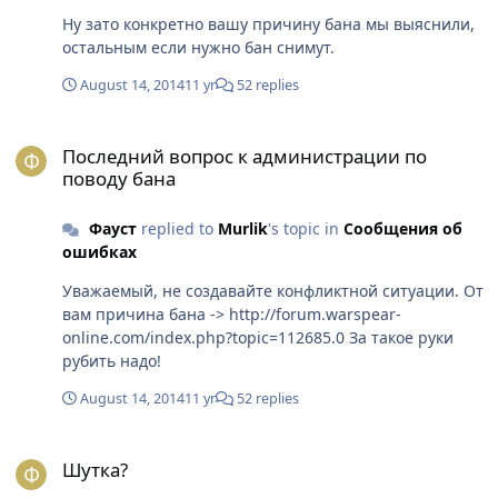
Ну зато конкретно вашу причину бана мы выяснили,
остальным если нужно бан снимут.
August 14, 2014
11 yr
52 replies
Последний вопрос к администрации по поводу бана
Последний вопрос к администрации по
поводу бана
Фауст
replied to
Murlik
's topic in
Сообщения об
ошибках
Уважаемый, не создавайте конфликтной ситуации. От
вам причина бана -> http://forum.warspear-
online.com/index.php?topic=112685.0 За такое руки
рубить надо!
August 14, 2014
11 yr
52 replies
Шутка?
Шутка?