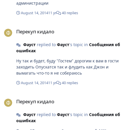
администрации
August 14, 2014
11 yr
40 replies
Перекуп кидало
Перекуп кидало
Фауст
replied to
Фауст
's topic in
Сообщения об
ошибках
Ну так и будет, буду "Гостем" дорогим к вам в гости
заходить Опускатся так и флудить как Джон и
вымагать что-то я не собераюсь
August 14, 2014
11 yr
40 replies
Перекуп кидало
Перекуп кидало
Фауст
replied to
Фауст
's topic in
Сообщения об
ошибках