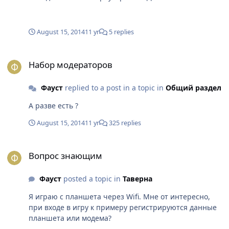
August 15, 2014
11 yr
5 replies
Набор модераторов
Набор модераторов
Фауст
replied to a post in a topic in
Общий раздел
А разве есть ?
August 15, 2014
11 yr
325 replies
Вопрос знающим
Вопрос знающим
Фауст
posted a topic in
Таверна
Я играю с планшета через Wifi. Мне от интересно,
при входе в игру к примеру регистрируются данные
планшета или модема?