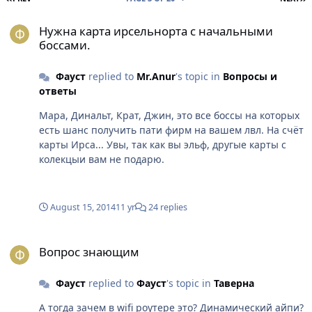
Нужна карта ирсельнорта с начальными боссами.
Нужна карта ирсельнорта с начальными
боссами.
Фауст
replied to
Mr.Anur
's topic in
Вопросы и
ответы
Мара, Динальт, Крат, Джин, это все боссы на которых
есть шанс получить пати фирм на вашем лвл. На счёт
карты Ирса... Увы, так как вы эльф, другые карты с
колекцыи вам не подарю.
August 15, 2014
11 yr
24 replies
Вопрос знающим
Вопрос знающим
Фауст
replied to
Фауст
's topic in
Таверна
А тогда зачем в wifi роутере это? Динамический айпи?