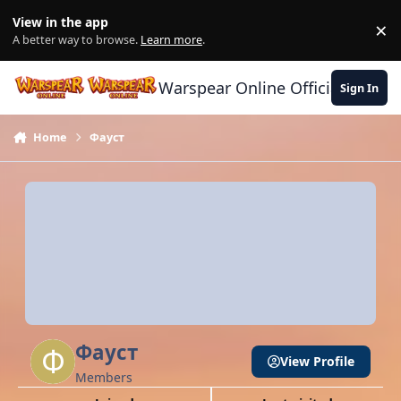
Skip to content
View in the app
×
Di
A better way to browse.
Learn more
.
Warspear Online Official Forum
Sign In
Home
Фауст
Фауст
View Profile
Members