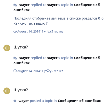
Фауст
replied to
Фауст
's topic in
Сообщения об
ошибках
Последняя отображаемая тема в списке розделов 0_о.
Как оно так вышло ?
August 14, 2014
11 yr
5 replies
Шутка?
Шутка?
Фауст
replied to
Фауст
's topic in
Сообщения об
ошибках
August 14, 2014
11 yr
5 replies
Шутка?
Шутка?
Фауст
posted a topic in
Сообщения об ошибках