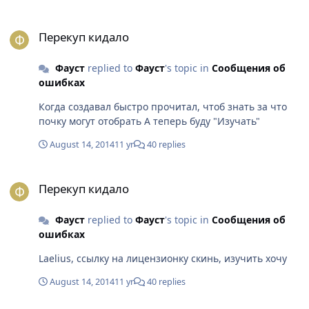
компанию Аигринд о данной услуге(розбане, или в
Перекуп кидало
моём случае хоотябы замене ника). И компания
Перекуп кидало
Аигринд не уточнила что она 100% обязана отказать
моему запросу. Краткий смысл: Я могу попросить, она
Фауст
replied to
Фауст
's topic in
Сообщения об
может дать. Так как нигде не написано что
ошибках
администрацыи запрещено отреагировать на мой
запрос позитивно, или мне запрещено даже это
Когда создавал быстро прочитал, чтоб знать за что
просить. Я обычный пользователь что подписал
почку могут отобрать А теперь буду "Изучать"
контракт на услугу( Игру Варспир Онлайн). Где в
контракте выгода только Компании Аигринд. В
August 14, 2014
11 yr
40 replies
данный момент все зависит только от желания
администратора, так как он наказал АКК по своему
Перекуп кидало
усмотрению, он может и изменить наказание, или
Перекуп кидало
выполнить мою просьбу P.S. счас точно кто-то в лицо
плюнет
Фауст
replied to
Фауст
's topic in
Сообщения об
ошибках
Laelius, ссылку на лицензионку скинь, изучить хочу
August 14, 2014
11 yr
40 replies