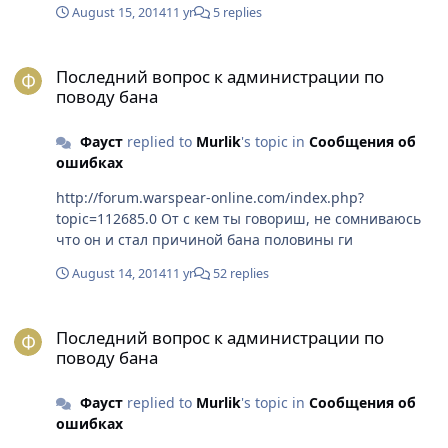
August 15, 2014
11 yr
5 replies
Последний вопрос к администрации по поводу бана
Последний вопрос к администрации по
поводу бана
Фауст
replied to
Murlik
's topic in
Сообщения об
ошибках
http://forum.warspear-online.com/index.php?
topic=112685.0 От с кем ты говориш, не сомниваюсь
что он и стал причиной бана половины ги
August 14, 2014
11 yr
52 replies
Последний вопрос к администрации по поводу бана
Последний вопрос к администрации по
поводу бана
Фауст
replied to
Murlik
's topic in
Сообщения об
ошибках