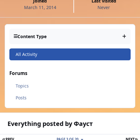
Joined
Last visited
March 11, 2014
Never
Content Type
All Activity
Forums
Topics
Posts
Everything posted by Фауст
FIRST PAGE
L
PREV
PAGE 3 OF 20
NEXT