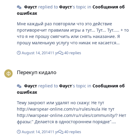
Фауст
replied to
Фауст
's topic in
Сообщения об
ошибках
Мне каждый раз повторяли что это действие
противоречит правилам игры а тут... Тут... Тут..... + то
что я не прошу смягчить или снять наказание. Я
прошу маленькую услугу что никак не касается
противоправных действий в сторону забаненого акка.
August 14, 2014
11 yr
40 replies
Никто ничего не нарушает. И после этого действия
никто никому ничего не будет должен
Перекуп кидало
Перекуп кидало
Фауст
replied to
Фауст
's topic in
Сообщения об
ошибках
Тему закроют или удалят но скажу: Не тут
http://warspear-online.com/ru/rules/eula Не тут
http://warspear-online.com/ru/rules/community/? Нет
фразы:" Делается в одностороннем порядке".
Всмысли если бан выдаётся то это конец света.
August 14, 2014
11 yr
40 replies
Тоисть юредически нам не запрещено попросить