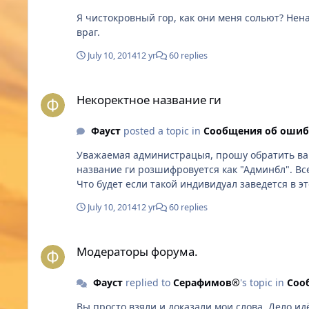
Я чистокровный гор, как они меня сольют? Нен
враг.
July 10, 2014
12 yr
60 replies
Некоректное название ги
Некоректное название ги
Фауст
posted a topic in
Сообщения об ошиб
Уважаемая администрацыя, прошу обратить ваше
название ги розшифровуется как "Админбл". Вс
July 10, 2014
12 yr
60 replies
Модераторы форума.
Модераторы форума.
Фауст
replied to
Серафимов®
's topic in
Соо
Вы просто взяли и доказали мои слова. Дело идё