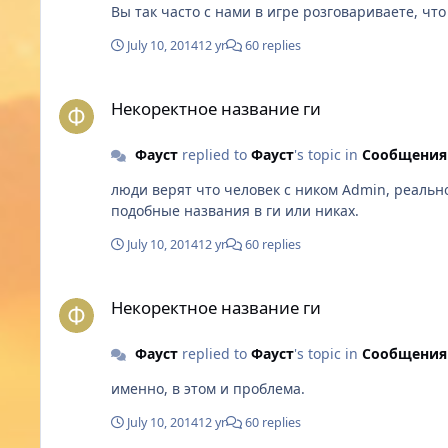
Вы так часто с нами в игре розговариваете, ч
July 10, 2014
12 yr
60 replies
Некоректное название ги
Некоректное название ги
Фауст
replied to
Фауст
's topic in
Сообщения
люди верят что человек с ником Admin, реально
подобные названия в ги или никах.
July 10, 2014
12 yr
60 replies
Некоректное название ги
Некоректное название ги
Фауст
replied to
Фауст
's topic in
Сообщения
именно, в этом и проблема.
July 10, 2014
12 yr
60 replies