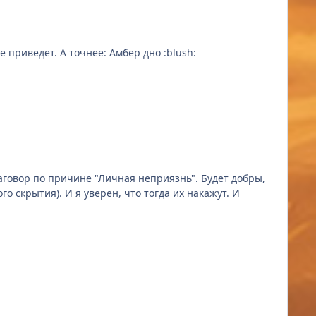
Рубин утонул в донате, Топаз утонул в кидалах, Амбер просто утонул, так как такое количество игроков к добру не приведет. А точнее: Амбер дно :blush:
о причине "Личная неприязнь". Будет добры,
да их накажут. И