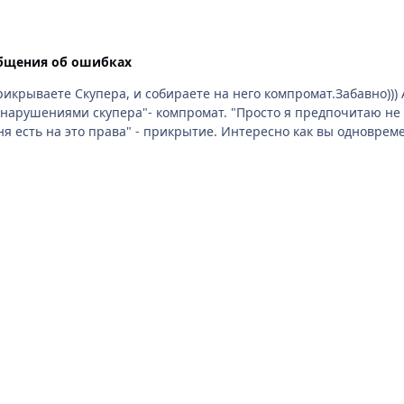
бщения об ошибках
 я предпочитаю не выносить сор из избы и в последнее время просто
о как вы одновременно защищаете его от бана и собираете скрины. К
: