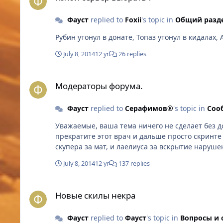
Фауст
replied to
Foxii
's topic in
Общий разд
July 8, 2014
12 yr
26 replies
Модераторы форума.
Модераторы форума.
Фауст
replied to
Серафимов®
's topic in
Соо
Уважаемые, ваша тема ничего не сделает без доказа
прекратите этот врач и дальше просто скринте нарушение мо
July 8, 2014
12 yr
137 replies
Новые скилы некра
Новые скилы некра
Фауст
replied to
Фауст
's topic in
Вопросы и 