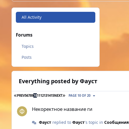
All Activity
Forums
Topics
Posts
Everything posted by Фауст
FIRST PAGE
LAST PAGE
PREV
5
6
7
8
9
10
11
12
13
14
15
NEXT
PAGE 10 OF 20
Некоректное название ги
Некоректное название ги
Фауст
replied to
Фауст
's topic in
Сообщения