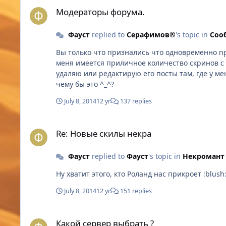
Модераторы форума.
Модераторы форума.
Фауст
replied to
Серафимов®
's topic in
Соо
Вы только что признались что одновременно прикрываете Скупера, и собираете на него компромат.Забавно))) Аргументирую: "Кстати, если уже на то пошло, то у
меня имеется приличное количество скринов с нарушениями скупера"- компромат. "Просто
удаляю или редактирую его посты там, где у меня есть на это права" - прикрытие. Интересн
чему бы это ^_^?
July 8, 2014
12 yr
137 replies
Re: Новые скилы некра
Re: Новые скилы некра
Фауст
replied to
Фауст
's topic in
Некромант
Ну хватит этого, кто Роланд нас прикроет :blush
July 8, 2014
12 yr
151 replies
Какой сервер выбрать ?
Какой сервер выбрать ?