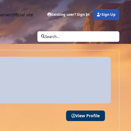
Server
Official site
Existing user? Sign In
Sign Up
Search...
View Profile