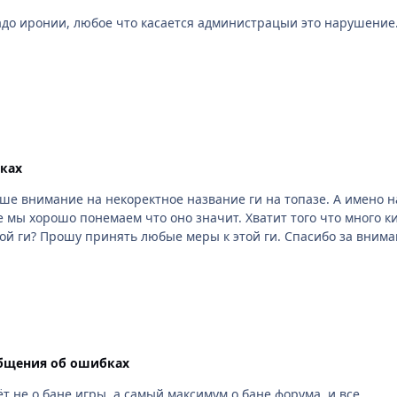
адо иронии, любое что касается администрацыи это нарушение. 
ках
 внимание на некоректное название ги на топазе. А имено наз
е мы хорошо понемаем что оно значит. Хватит того что много 
Что будет если такой индивидуал заведется в этой ги? Прошу принять любые меры к этой ги. 
бщения об ошибках
т не о бане игры, а самый максимум о бане форума, и все.