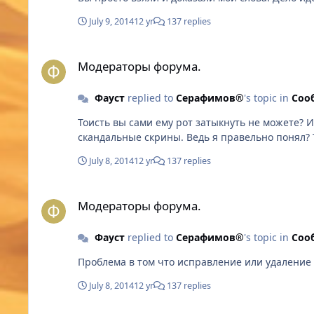
July 9, 2014
12 yr
137 replies
Модераторы форума.
Модераторы форума.
Фауст
replied to
Серафимов®
's topic in
Соо
Тоисть вы сами ему рот затыкнуть не можете? И
скандальные скрины. Ведь я прав
July 8, 2014
12 yr
137 replies
Модераторы форума.
Модераторы форума.
Фауст
replied to
Серафимов®
's topic in
Соо
Проблема в том что исправление или удаление
July 8, 2014
12 yr
137 replies