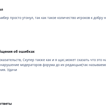
ел
бщения об ошибках
тельств, Скупер также как и я щас,может сказать что это наговор п
дераторов форума до их редакцыи(так называемого скрытия). И я уверен, что тог
скупера за мат, и лаелиуса за вскрытие нарушения. Удачи
ответы