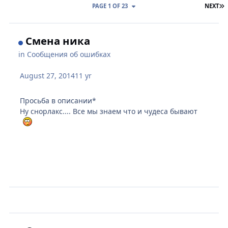
L
PAGE 1 OF 23
NEXT
Смена ника
in
Сообщения об ошибках
August 27, 2014
11 yr
Просьба в описании*
Ну снорлакс.... Все мы знаем что и чудеса бывают