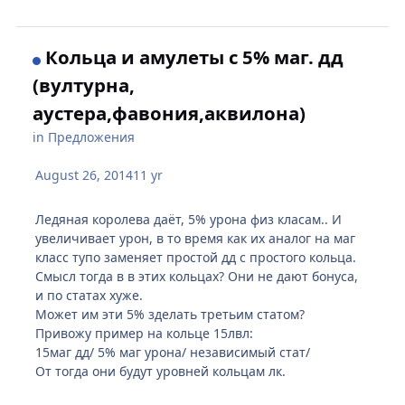
Кольца и амулеты с 5% маг. дд
(вултурна,
аустера,фавония,аквилона)
in
Предложения
August 26, 2014
11 yr
Ледяная королева даёт, 5% урона физ класам.. И
увеличивает урон, в то время как их аналог на маг
класс тупо заменяет простой дд с простого кольца.
Смысл тогда в в этих кольцах? Они не дают бонуса,
и по статах хуже.
Может им эти 5% зделать третьим статом?
Привожу пример на кольце 15лвл:
15маг дд/ 5% маг урона/ независимый стат/
От тогда они будут уровней кольцам лк.