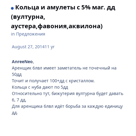
Кольца и амулеты с 5% маг. дд
(вултурна,
аустера,фавония,аквилона)
in
Предложения
August 27, 2014
11 yr
AnreeNeo
,
Аренщик 6лвл имеет заметатель не точечный на
50дд
Точит и получает 100+дд с кристаллом.
Кольца с нуба дают по 5дд
Относительно тут, бижутерия вултурна будет давать
6, 7 дд,
Для аренщика 6лвл идёт борьба за каждую единицу
дд.