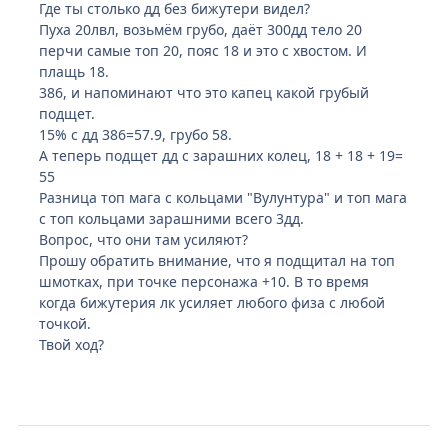
Где ты столько дд без бижутери видел?
Пуха 20лвл, возьмём грубо, даёт 300дд тело 20
перчи самые топ 20, пояс 18 и это с хвостом. И
плащь 18.
386, и напоминают что это капец какой грубый
подщет.
15% с дд 386=57.9, грубо 58.
А теперь подщет дд с зарашних колец, 18 + 18 + 19=
55
Разница топ мага с кольцами "Вулунтура" и топ мага
с топ кольцами зарашними всего 3дд.
Вопрос, что они там усиляют?
Прошу обратить внимание, что я подщитал на топ
шмотках, при точке персонажа +10. В то время
когда бижутерия лк усиляет любого физа с любой
точкой.
Твой ход?