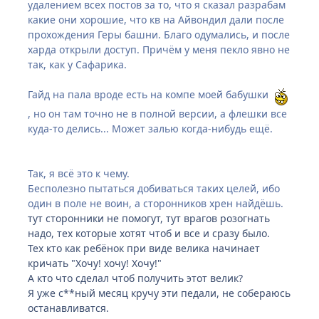
удалением всех постов за то, что я сказал разрабам
какие они хорошие, что кв на Айвондил дали после
прохождения Геры башни. Благо одумались, и после
харда открыли доступ. Причём у меня пекло явно не
так, как у Сафарика.
Гайд на пала вроде есть на компе моей бабушки
, но он там точно не в полной версии, а флешки все
куда-то делись... Может залью когда-нибудь ещё.
Так, я всё это к чему.
Бесполезно пытаться добиваться таких целей, ибо
один в поле не воин, а сторонников хрен найдёшь.
тут сторонники не помогут, тут врагов розогнать
надо, тех которые хотят чтоб и все и сразу было.
Тех кто как ребёнок при виде велика начинает
кричать "Хочу! хочу! Хочу!"
А кто что сделал чтоб получить этот велик?
Я уже с**ный месяц кручу эти педали, не собераюсь
останавливатся.