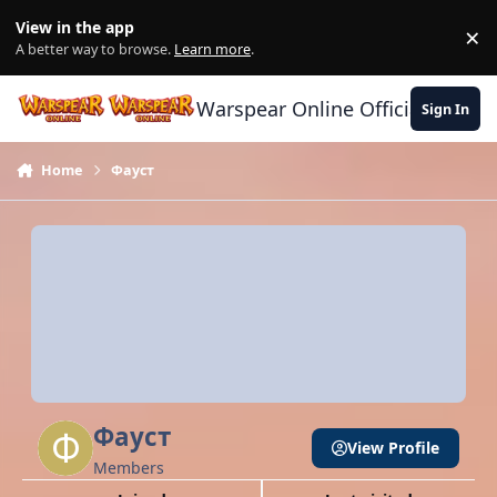
Skip to content
View in the app
×
Di
A better way to browse.
Learn more
.
Warspear Online Official Forum
Sign In
Home
Фауст
Фауст
View Profile
Members