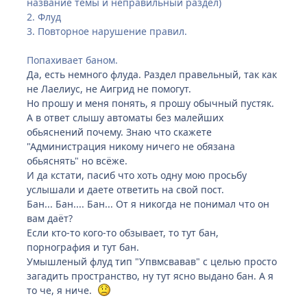
название темы и неправильный раздел)
2. Флуд
3. Повторное нарушение правил.
Попахивает баном.
Да, есть немного флуда. Раздел правельный, так как
не Лаелиус, не Аигрид не помогут.
Но прошу и меня понять, я прошу обычный пустяк.
А в ответ слышу автоматы без малейших
обьяснений почему. Знаю что скажете
"Администрация никому ничего не обязана
обьяснять" но всёже.
И да кстати, пасиб что хоть одну мою просьбу
услышали и даете ответить на свой пост.
Бан... Бан.... Бан... От я никогда не понимал что он
вам даёт?
Если кто-то кого-то обзывает, то тут бан,
порнография и тут бан.
Умышленый флуд тип "Упвмсвавав" с целью просто
загадить пространство, ну тут ясно выдано бан. А я
то че, я ниче.