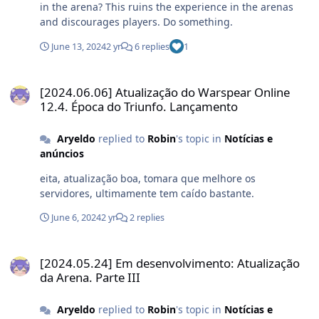
in the arena? This ruins the experience in the arenas
and discourages players. Do something.
June 13, 2024
2 yr
6 replies
1
[2024.06.06] Atualização do Warspear Online 12.4. Época do Triun
[2024.06.06] Atualização do Warspear Online
12.4. Época do Triunfo. Lançamento
Aryeldo
replied to
Robin
's topic in
Notícias e
anúncios
eita, atualização boa, tomara que melhore os
servidores, ultimamente tem caído bastante.
June 6, 2024
2 yr
2 replies
[2024.05.24] Em desenvolvimento: Atualização da Arena. Parte III
[2024.05.24] Em desenvolvimento: Atualização
da Arena. Parte III
Aryeldo
replied to
Robin
's topic in
Notícias e