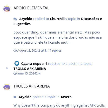
APOIO ELEMENTAL
APOIO ELEMENTAL
Aryeldo
replied to
Churchill
's topic in
Discussões e
Sugestões
povo quer dmg, quer mais elemental e etc. Mas povo
esquece que 1 skill que a maioria dos druidas não usa
que é patrono, ele ta ficando inutil.
August 2, 2024
2 yr
17 replies
Сдали нервы 4
reacted to a post in a topic:
TROLLS AFK ARENA
June 15, 2024
2 yr
TROLLS AFK ARENA
TROLLS AFK ARENA
Aryeldo
posted a topic in
Tavern
Why doesn't the company do anything against AFK trolls