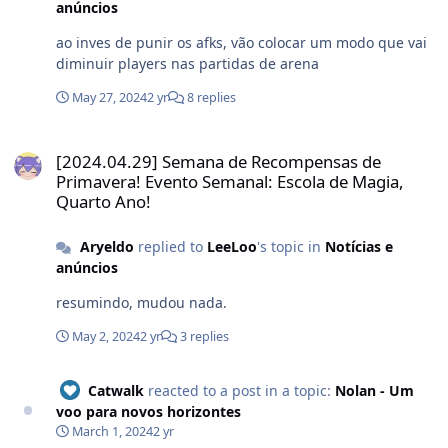
anúncios
ao inves de punir os afks, vão colocar um modo que vai
diminuir players nas partidas de arena
May 27, 2024
2 yr
8 replies
[2024.04.29] Semana de Recompensas de Primavera! Evento Semana
[2024.04.29] Semana de Recompensas de
Primavera! Evento Semanal: Escola de Magia,
Quarto Ano!
Aryeldo
replied to
LeeLoo
's topic in
Notícias e
anúncios
resumindo, mudou nada.
May 2, 2024
2 yr
3 replies
Catwalk
reacted to a post in a topic:
Nolan - Um
voo para novos horizontes
March 1, 2024
2 yr