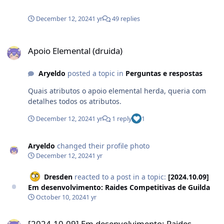
tornado e futuramente nerfar o tornado é uma grande
injustiça. Nerf pesado na classe. Essa passiva é tão
December 12, 2024
1 yr
49 replies
inutil que mesma 4/4 não faz diferença, sendo que
qualquer mob ou players der 1 hit, seja de qualquer
Apoio Elemental (druida)
dano ja faz ela entrar em cd alto e alvo único.
Apoio Elemental (druida)
Aryeldo
posted a topic in
Perguntas e respostas
Quais atributos o apoio elemental herda, queria com
detalhes todos os atributos.
December 12, 2024
1 yr
1 reply
1
Aryeldo
changed their profile photo
December 12, 2024
1 yr
Dresden
reacted to a post in a topic:
[2024.10.09]
Em desenvolvimento: Raides Competitivas de Guilda
October 10, 2024
1 yr
[2024.10.09] Em desenvolvimento: Raides Competitivas de Guilda
[2024.10.09] Em desenvolvimento: Raides