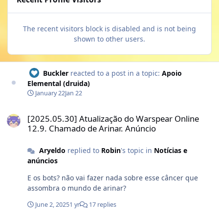
The recent visitors block is disabled and is not being
shown to other users.
Buckler
reacted to a post in a topic:
Apoio
Elemental (druida)
January 22
Jan 22
[2025.05.30] Atualização do Warspear Online 12.9. Chamado de Ar
[2025.05.30] Atualização do Warspear Online
12.9. Chamado de Arinar. Anúncio
Aryeldo
replied to
Robin
's topic in
Notícias e
anúncios
E os bots? não vai fazer nada sobre esse câncer que
assombra o mundo de arinar?
June 2, 2025
1 yr
17 replies