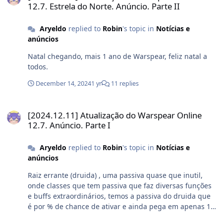
12.7. Estrela do Norte. Anúncio. Parte II
Aryeldo
replied to
Robin
's topic in
Notícias e
anúncios
Natal chegando, mais 1 ano de Warspear, feliz natal a
todos.
December 14, 2024
1 yr
11 replies
[2024.12.11] Atualização do Warspear Online 12.7. Anúncio. Parte I
[2024.12.11] Atualização do Warspear Online
12.7. Anúncio. Parte I
Aryeldo
replied to
Robin
's topic in
Notícias e
anúncios
Raiz errante (druida) , uma passiva quase que inutil,
onde classes que tem passiva que faz diversas funções
e buffs extraordinários, temos a passiva do druida que
é por % de chance de ativar e ainda pega em apenas 1
alvo, e tem um CD grande. Tirar a antiga skill, colocar