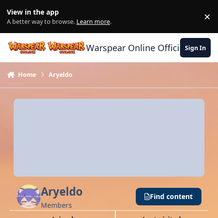
Skip to content
View in the app
×
Di
A better way to browse.
Learn more
.
Warspear Online Official Forum
Sign In
Home
Aryeldo
Aryeldo
Find content
Members