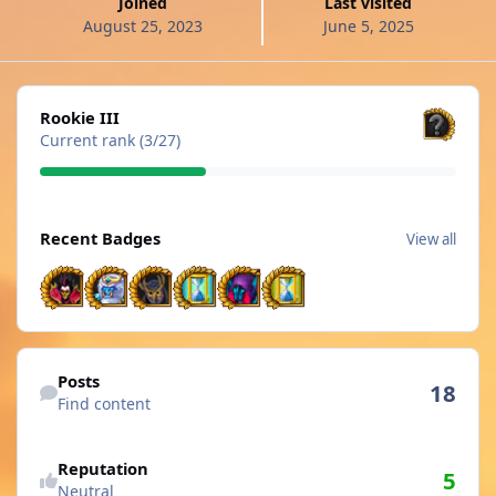
Joined
Last visited
August 25, 2023
June 5, 2025
View all
Rookie III
Current rank (3/27)
View all
Recent Badges
View all
Find content
Posts
18
Find content
See reputation activity
Reputation
5
Neutral