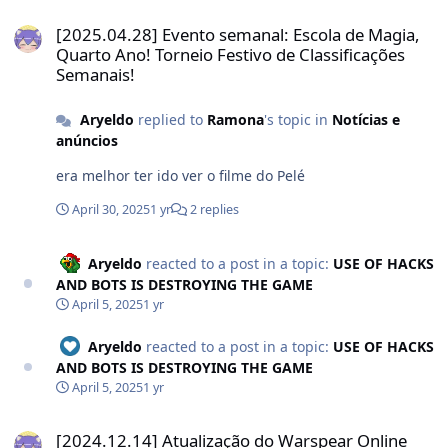
[2025.04.28] Evento semanal: Escola de Magia, Quarto Ano! Torneio
[2025.04.28] Evento semanal: Escola de Magia,
Quarto Ano! Torneio Festivo de Classificações
Semanais!
Aryeldo
replied to
Ramona
's topic in
Notícias e
anúncios
era melhor ter ido ver o filme do Pelé
April 30, 2025
1 yr
2 replies
Aryeldo
reacted to a post in a topic:
USE OF HACKS
AND BOTS IS DESTROYING THE GAME
April 5, 2025
1 yr
Aryeldo
reacted to a post in a topic:
USE OF HACKS
AND BOTS IS DESTROYING THE GAME
April 5, 2025
1 yr
[2024.12.14] Atualização do Warspear Online 12.7. Estrela do Norte
[2024.12.14] Atualização do Warspear Online