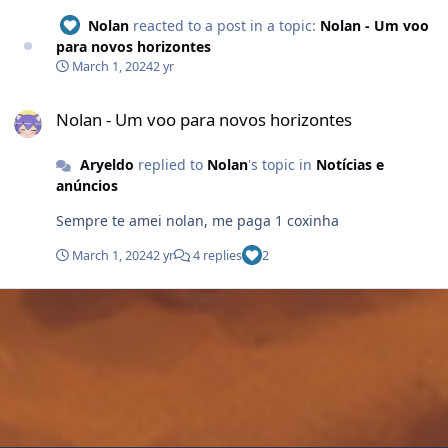
Nolan
reacted to a post in a topic:
Nolan - Um voo
para novos horizontes
March 1, 2024
2 yr
Nolan - Um voo para novos horizontes
Nolan - Um voo para novos horizontes
Aryeldo
replied to
Nolan
's topic in
Notícias e
anúncios
Sempre te amei nolan, me paga 1 coxinha
March 1, 2024
2 yr
4 replies
2