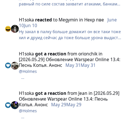
равный по силе состав захватит атаками, банками
тп, качелями, инвизами и тд. а гильдия сильнее
тем более захватит
H1soka
reacted
to
Megymin
in
Некр пве
June
уже какой год подряд, ключевая атака с благо
10
Jun 10
отнимает все больше и больше хп у трона
Ну закал в палку больше домажит он все таки тоже
дожили и дождались
хил и друид сейчас да тоже больше урона выдаст
пве урон всем настолько баффнули, что
как и храмовник по факту тоже хил через 2 ветку
переконтрить благо стало невозможно, 100% хп
трона падает под сферой @Holmes
H1soka
got a reaction
from
orionchik
in
[2026.05.29] Обновление Warspear Online 13.4:
Песнь Копья. Анонс
May 31
May 31
@Holmes
Как это будет именно работать?
H1soka
got a reaction
from
Jeаn
in
[2026.05.29]
Стоит человек во сне, ему кидают дезу.
Обновление Warspear Online 13.4: Песнь
Деза будет висеть, но будет пассивной и ее дебафф
Копья. Анонс
May 29
May 29
начнет работать после спадания сна?
@Holmes
Или деза не прокнет вовсе?
Как это будет именно работать?
И к какому приоритету относится паника некра?