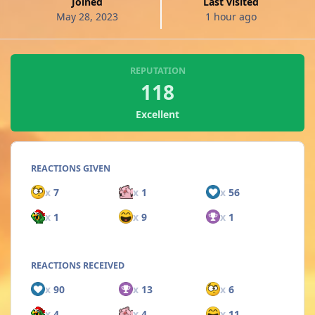
Joined
Last visited
May 28, 2023
1 hour ago
REPUTATION
118
Excellent
REACTIONS GIVEN
x
7
x
1
x
56
x
1
x
9
x
1
REACTIONS RECEIVED
x
90
x
13
x
6
x
4
x
4
x
11