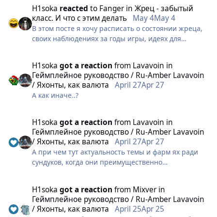
Это же не страх
H1soka
reacted
to
Fanger
in
Жрец - забытый
Стоит человек во сне, ему кидают дезу.
класс. И что с этим делать
May 4
May 4
Деза будет висеть, но будет пассивной и ее дебафф
В этом посте я хочу расписать о состоянии жреца,
начнет работать после спадания сна?
своих наблюдениях за годы игры, идеях для
Или деза не прокнет вовсе?
реворка, и почему то направлении в котором его
развивают ошибочное.
И к какому приоритету относится паника некра?
H1soka
got a reaction
from
Lavavoin
in
Разделю я это на группы, для простоты понимания
Это же не страх
Геймплейное руководство / Ru-Amber Lavavoin
ситуации, возможности сравнения и улучшения.
/ Яхонты, как валюта
April 27
Apr 27
А как иначе..?
Урон
В последнем ребалансе я увидел что жрецу
пофиксили урон, кажется убрали с маножорки,
H1soka
got a reaction
from
Lavavoin
in
метки, расплаты. В позапрошлом ребалансе, в эти
Геймплейное руководство / Ru-Amber Lavavoin
же навыки, или часть из них, добавили урон, с
/ Яхонты, как валюта
April 27
Apr 27
комментарием: мы будем и дальше развивать
А при чем тут актуальность темы и фарм ях ради
жрецу урон. Проблема тут даже не в противоречии
сундуков, когда они преимущественно
изменений, а в ошибочном направлении развития
используются в других целях?
жреца. Потому что несмотря на это направление,
H1soka
got a reaction
from
Mixver
in
жрец всё ещё остаётся петом для крыльев и горе
Геймплейное руководство / Ru-Amber Lavavoin
дебафа. Он не дамажит как это делают друли,
/ Яхонты, как валюта
April 25
Apr 25
храмы, некры. И он не будет столько дамажить,