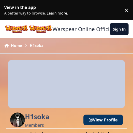
Skip to content
View in the app
×
Di
A better way to browse.
Learn more
.
Warspear Online Official Forum
Sign In
Home
H1soka
H1soka
View Profile
Members