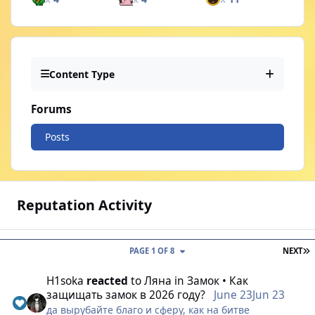
Content Type
Forums
Posts
Reputation Activity
L
PAGE 1 OF 8
NEXT
H1soka
reacted
to
Ляна
in
Замок • Как
защищать замок в 2026 году?
June 23
Jun 23
да вырубайте благо и сферу, как на битве