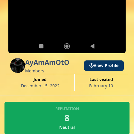
AyAmAmOtO
View Profile
Members
Joined
Last visited
December 15, 2022
February 10
REPUTATION
8
Neutral