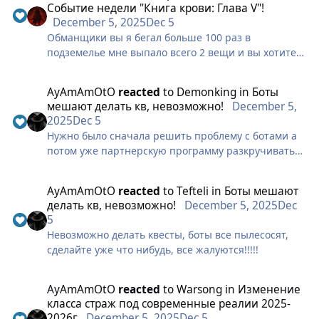
Событие недели "Книга крови: Глава V"!
December 5, 2025
Dec 5
Обманщики вы я бегал больше 100 раз в
подземелье мне выпало всего 2 вещи и вы хотите
чтобы верили вам?
AyAmAmOtO
reacted
to
Demonking
in
Боты
мешают делать кв, невозможно!
December 5,
2025
Dec 5
Нужно было сначала решить проблему с ботами а
потом уже партнерскую программу разкручивать
по привлечению новых игроков.
AyAmAmOtO
reacted
to
Tefteli
in
Боты мешают
делать кв, невозможно!
December 5, 2025
Dec
5
Невозможно делать квесты, боты все пылесосят,
сделайте уже что нибудь, все жалуются!!!!!
AyAmAmOtO
reacted
to
Warsong
in
Изменение
класса страж под современные реалии 2025-
2026г
December 5, 2025
Dec 5