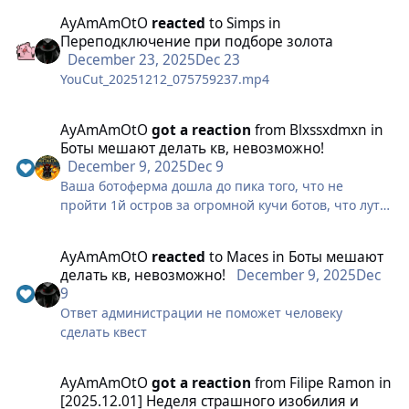
сказать. За раннее спасибо вам.
AyAmAmOtO
reacted
to
Simps
in
Переподключение при подборе золота
December 23, 2025
Dec 23
YouCut_20251212_075759237.mp4
AyAmAmOtO
got a reaction
from
Blxssxdmxn
in
Боты мешают делать кв, невозможно!
December 9, 2025
Dec 9
Ваша ботоферма дошла до пика того, что не
пройти 1й остров за огромной кучи ботов, что лут
забирают исправьте ваши ошибки, или создайте
отдельный остров для ботов.
AyAmAmOtO
reacted
to
Maces
in
Боты мешают
делать кв, невозможно!
December 9, 2025
Dec
9
Ответ администрации не поможет человеку
сделать квест
AyAmAmOtO
got a reaction
from
Filipe Ramon
in
[2025.12.01] Неделя страшного изобилия и