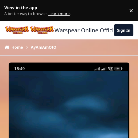
Skip to content
View in the app
×
Di
A better way to browse.
Learn more
.
Warspear Online Official Forum
Sign In
Home
AyAmAmOtO