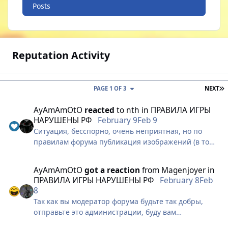
Posts
Reputation Activity
L
PAGE 1 OF 3
NEXT
AyAmAmOtO
reacted
to
nth
in
ПРАВИЛА ИГРЫ
НАРУШЕНЫ РФ
February 9
Feb 9
Ситуация, бесспорно, очень неприятная, но по
правилам форума публикация изображений (в том
числе скриншотов) с подобным содержанием
недопустима, поэтому я вынужден был их удалить.
AyAmAmOtO
got a reaction
from
Magenjoyer
in
ПРАВИЛА ИГРЫ НАРУШЕНЫ РФ
February 8
Feb
Рекомендую вам отправить весь собранный
8
материал в техподдержку, там нарушителю
Так как вы модератор форума будьте так добры,
выпишут блокировку.
отправьте это администрации, буду вам
благодарен, так как вы ближе к начальству так