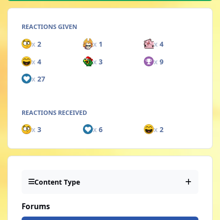
REACTIONS GIVEN
x
2
x
1
x
4
x
4
x
3
x
9
x
27
REACTIONS RECEIVED
x
3
x
6
x
2
Content Type
Forums