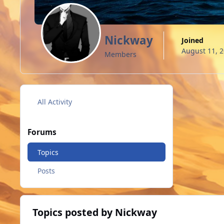
Nickway
Joined
August 11, 
Members
All Activity
Forums
Topics
Posts
Topics posted by Nickway