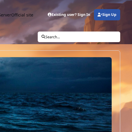
Server
Official site
Existing user? Sign In
Sign Up
Search...