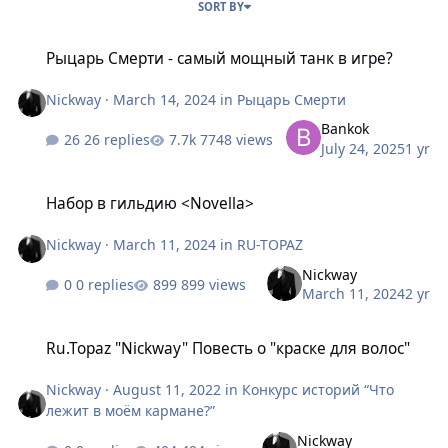
SORT BY
Рыцарь Смерти - самый мощный танк в игре?
Рыцарь Смерти - самый мощный танк в игре?
Nickway
·
March 14, 2024
in
Рыцарь Смерти
Bankok
26 replies
7748 views
July 24, 2025
1 yr
Набор в гильдию <Novella>
Набор в гильдию <Novella>
Nickway
·
March 11, 2024
in
RU-TOPAZ
Nickway
0 replies
899 views
March 11, 2024
2 yr
Ru.Topaz "Nickway" Повесть о "краске для волос"
Ru.Topaz "Nickway" Повесть о "краске для волос"
Nickway
·
August 11, 2022
in
Конкурс историй “Что
лежит в моём кармане?”
Nickway