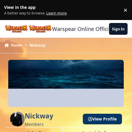
Skip to content
View in the app
×
Di
A better way to browse.
Learn more
.
Warspear Online Official Forum
Sign In
Home
Nickway
Nickway
View Profile
Members