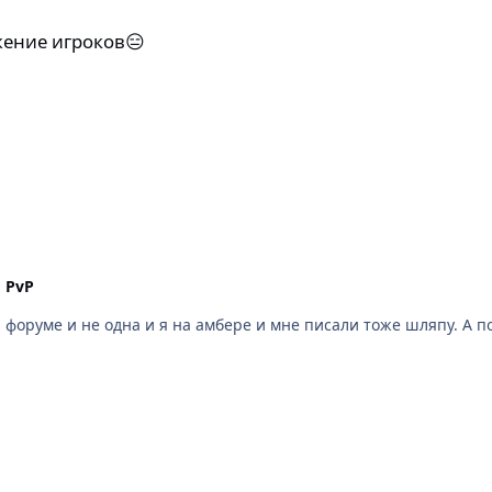
жение игроков😑
n
PvP
 и рег из 10 чел которых