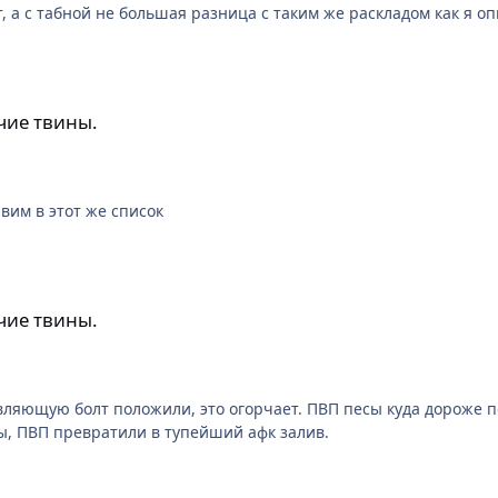
ут, а с табной не большая разница с таким же раскладом как я о
чие твины.
вим в этот же список
чие твины.
афк твины, ПВП превратили в тупейший афк залив.