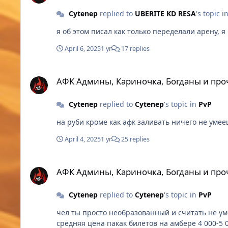
Cytenep
replied to
UBERITE KD RESA
's topic i
April 6, 2025
1 yr
17 replies
АФК Админы, Кариночка, Богданы и прочие твины.
АФК Админы, Кариночка, Богданы и про
Cytenep
replied to
Cytenep
's topic in
PvP
на руби кроме как афк заливать ничего не умее
April 4, 2025
1 yr
25 replies
АФК Админы, Кариночка, Богданы и прочие твины.
АФК Админы, Кариночка, Богданы и про
Cytenep
replied to
Cytenep
's topic in
PvP
чел ты просто необразованный и считать не умеешь в крации потасовка 1ч рега 75 билов, 1 вин 110 очков если ты все выиграешь 37 боев это 4
средняя цена пакак билетов на амбере 4 000-5 000к не считая свитков банок есты ты захочешь сумничать и написать под банками глада и слваой ги я т