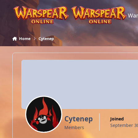
Skip to content
War
Home
Cytenep
Cytenep
Joined
September 30
Members