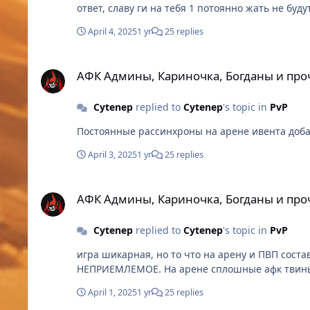
ответ, славу ги на тебя 1 потоянно жать не буд
April 4, 2025
1 yr
25 replies
АФК Админы, Кариночка, Богданы и прочие твины.
АФК Админы, Кариночка, Богданы и про
Cytenep
replied to
Cytenep
's topic in
PvP
Постоянные рассинхроны на арене ивента доба
April 3, 2025
1 yr
25 replies
АФК Админы, Кариночка, Богданы и прочие твины.
АФК Админы, Кариночка, Богданы и про
Cytenep
replied to
Cytenep
's topic in
PvP
игра шикарная, но то что на арену и ПВП составляющую болт положили, это огорчает. ПВП песы куда дороже по времени и затратам, а отношение к ним
НЕПРИЕМЛЕМОЕ. На арене сплошные 
April 1, 2025
1 yr
25 replies