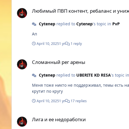
Любимый ПВП контент, ребаланс и унижение игроков😑
Любимый ПВП контент, ребаланс и уни
Cytenep
replied to
Cytenep
's topic in
PvP
Ап
April 10, 2025
1 yr
1 reply
Сломанный рег арены
Сломанный рег арены
Cytenep
replied to
UBERITE KD RESA
's topic i
Меня тоже никто не поддерживал, темы есть на форуме и не одна и я на амбере и мне писали тоже шляпу. А по факту афк твины, заливы
крутит по кругу
April 10, 2025
1 yr
17 replies
Лига и ее недоработки
Лига и ее недоработки