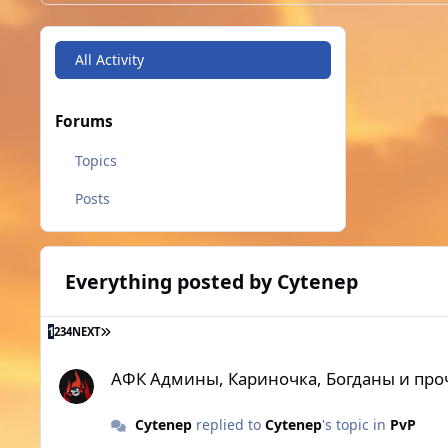
All Activity
Forums
Topics
Posts
Everything posted by Cytenep
LAST PAGE
1
2
3
4
NEXT
АФК Админы, Кариночка, Богданы и прочие твины.
АФК Админы, Кариночка, Богданы и про
Cytenep
replied to
Cytenep
's topic in
PvP