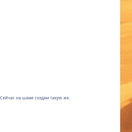
Это пранк, пал в балансе. Я понял прикол, заходишь в тему класса, пишешь "когда фикс" челы начинают ныть. Сейчас на шаме создам такую же.