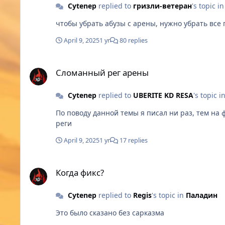
Cytenep
replied to
гризли-ветеран
's topic i
чтобы убрать абузы с арены, нужно убрать все 
April 9, 2025
1 yr
80 replies
Сломанный рег арены
Сломанный рег арены
Cytenep
replied to
UBERITE KD RESA
's topic i
По поводу данной темы я писал ни раз, тем на форуме полно стоит только полистать. На эт
реги
April 9, 2025
1 yr
17 replies
Когда фикс?
Когда фикс?
Cytenep
replied to
Regis
's topic in
Паладин
Это было сказано без сарказма