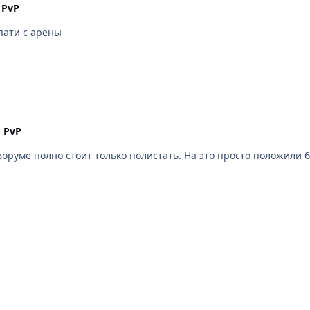
n
PvP
пати с арены
n
PvP
о просто положили болт и хавайте как есть, афк твинов, заливы , кривые