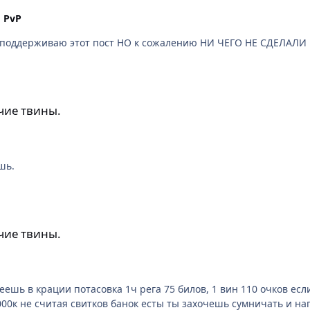
n
PvP
я об этом писал как только переделали арену, я поддерживаю этот
чие твины.
шь.
чие твины.
070 очков - 6515к
ебе сразу дам