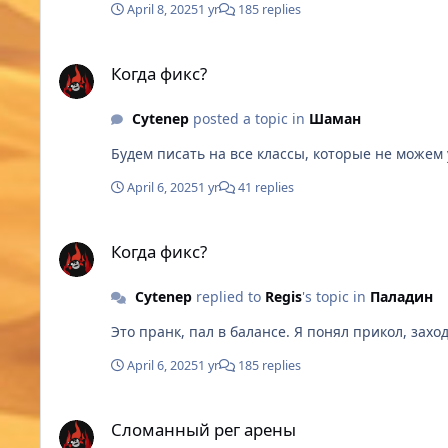
April 8, 2025
1 yr
185 replies
Когда фикс?
Когда фикс?
Cytenep
posted a topic in
Шаман
April 6, 2025
1 yr
41 replies
Когда фикс?
Когда фикс?
Cytenep
replied to
Regis
's topic in
Паладин
April 6, 2025
1 yr
185 replies
Сломанный рег арены
Сломанный рег арены