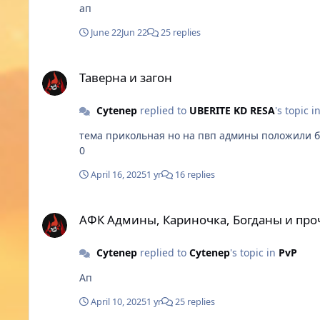
ап
June 22
Jun 22
25 replies
Таверна и загон
Таверна и загон
Cytenep
replied to
UBERITE KD RESA
's topic i
тема прикольная но на пвп админы положили большой болт самое простое даже, разделить заявки не могут все в одной куче говн
0
April 16, 2025
1 yr
16 replies
АФК Админы, Кариночка, Богданы и прочие твины.
АФК Админы, Кариночка, Богданы и про
Cytenep
replied to
Cytenep
's topic in
PvP
Ап
April 10, 2025
1 yr
25 replies