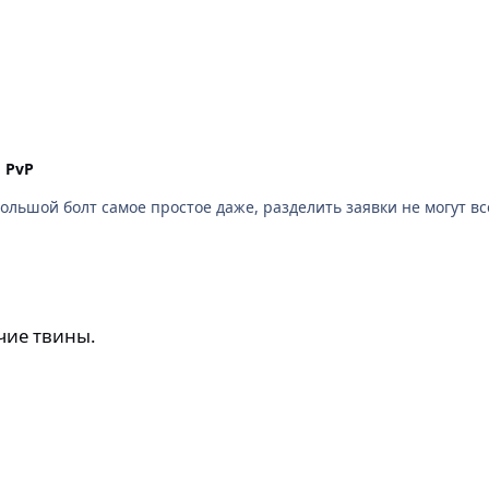
n
PvP
а, создает видимость рега по факту
чие твины.