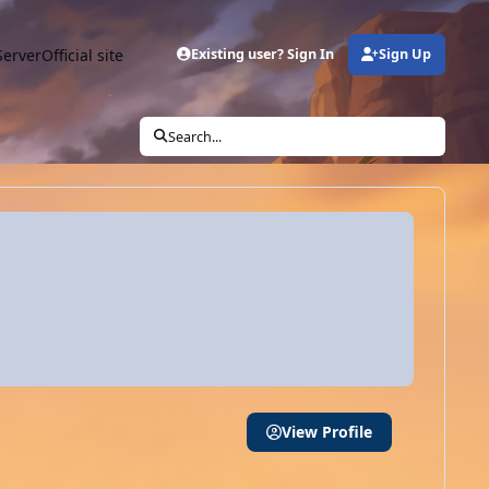
Server
Official site
Existing user? Sign In
Sign Up
Search...
View Profile