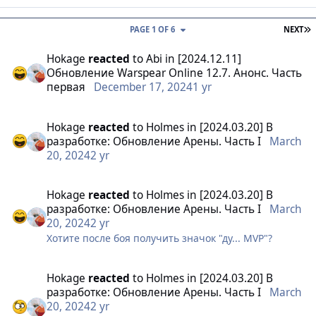
L
PAGE 1 OF 6
NEXT
Hokage
reacted
to
Abi
in
[2024.12.11]
Обновление Warspear Online 12.7. Анонс. Часть
первая
December 17, 2024
1 yr
Hokage
reacted
to
Holmes
in
[2024.03.20] В
разработке: Обновление Арены. Часть I
March
20, 2024
2 yr
Hokage
reacted
to
Holmes
in
[2024.03.20] В
разработке: Обновление Арены. Часть I
March
20, 2024
2 yr
Хотите после боя получить значок "ду... MVP"?
Hokage
reacted
to
Holmes
in
[2024.03.20] В
разработке: Обновление Арены. Часть I
March
20, 2024
2 yr