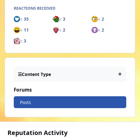
REACTIONS RECEIVED
x
35
x
3
x
2
x
11
x
2
x
2
x
3
Content Type
Forums
Posts
Reputation Activity