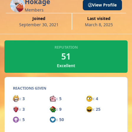
Hokage
View Profile
Members
Joined
Last visited
September 30, 2021
March 8, 2025
REPUTATION
51
Excellent
REACTIONS GIVEN
x
3
x
5
x
4
x
3
x
9
x
25
x
5
x
50