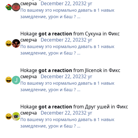
смерча
December 22, 2023
2 yr
так там 7х7 вообще!
По вашему это нормально давать в 1 навык
Требую фикса.
замедление, урон и баш ?
это анрил против друидов щас на
гвг @Holmes@Hedfuc
Hokage
got a reaction
from
Сукуна
in
Фикс
ладно бы радиус был 3х3
смерча
December 22, 2023
2 yr
так там 7х7 вообще!
По вашему это нормально давать в 1 навык
Требую фикса.
замедление, урон и баш ?
это анрил против друидов щас на
гвг @Holmes@Hedfuc
Hokage
got a reaction
from
Jlicenok
in
Фикс
ладно бы радиус был 3х3
смерча
December 22, 2023
2 yr
так там 7х7 вообще!
По вашему это нормально давать в 1 навык
Требую фикса.
замедление, урон и баш ?
это анрил против друидов щас на
гвг @Holmes@Hedfuc
Hokage
got a reaction
from
Друг ушей
in
Фикс
ладно бы радиус был 3х3
смерча
December 22, 2023
2 yr
так там 7х7 вообще!
По вашему это нормально давать в 1 навык
Требую фикса.
замедление, урон и баш ?
это анрил против друидов щас на