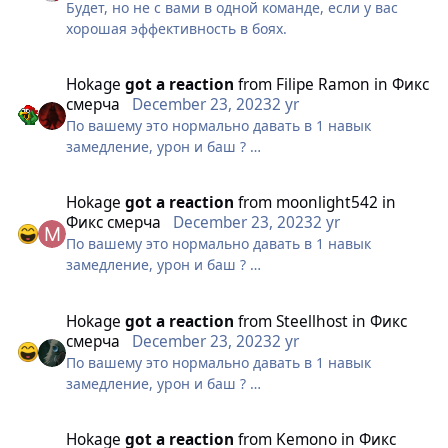
Будет, но не с вами в одной команде, если у вас
хорошая эффективность в боях.
Hokage
got a reaction
from
Filipe Ramon
in
Фикс
смерча
December 23, 2023
2 yr
По вашему это нормально давать в 1 навык
замедление, урон и баш ?
это анрил против друидов щас на
гвг @Holmes@Hedfuc
Hokage
got a reaction
from
moonlight542
in
ладно бы радиус был 3х3
Фикс смерча
December 23, 2023
2 yr
так там 7х7 вообще!
По вашему это нормально давать в 1 навык
Требую фикса.
замедление, урон и баш ?
это анрил против друидов щас на
гвг @Holmes@Hedfuc
Hokage
got a reaction
from
Steellhost
in
Фикс
ладно бы радиус был 3х3
смерча
December 23, 2023
2 yr
так там 7х7 вообще!
По вашему это нормально давать в 1 навык
Требую фикса.
замедление, урон и баш ?
это анрил против друидов щас на
гвг @Holmes@Hedfuc
Hokage
got a reaction
from
Kemono
in
Фикс
ладно бы радиус был 3х3