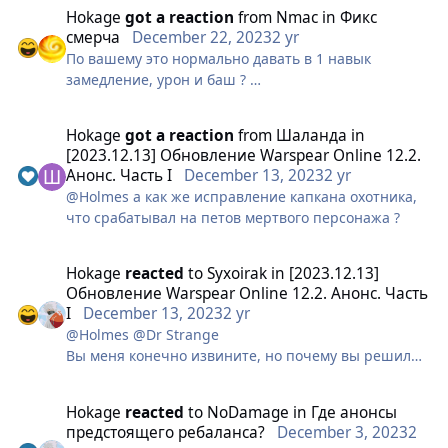
гвг @Holmes@Hedfuc
Hokage
got a reaction
from
Nmac
in
Фикс
ладно бы радиус был 3х3
смерча
December 22, 2023
2 yr
так там 7х7 вообще!
По вашему это нормально давать в 1 навык
Требую фикса.
замедление, урон и баш ?
это анрил против друидов щас на
гвг @Holmes@Hedfuc
Hokage
got a reaction
from
Шаланда
in
ладно бы радиус был 3х3
[2023.12.13] Обновление Warspear Online 12.2.
так там 7х7 вообще!
Анонс. Часть I
December 13, 2023
2 yr
Требую фикса.
@Holmes а как же исправление капкана охотника,
что срабатывал на петов мертвого персонажа ?
Hokage
reacted
to
Syxoirak
in
[2023.12.13]
Обновление Warspear Online 12.2. Анонс. Часть
I
December 13, 2023
2 yr
@Holmes @Dr Strange
Вы меня конечно извините, но почему вы решили
что вождь сильный из-за кожи а не из-за свитков /
книг орка и спрута?
Hokage
reacted
to
NoDamage
in
Где анонсы
Вождю итак жить на арене сложно, так как его
предстоящего ребаланса?
December 3, 2023
2
убивают быстрее чем он добежать до цели сможет,