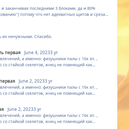
r
в и заканчивая последними 3 блоками, да и 80%
кованию") потому что нет адекватных щитов и среза
домен, сработал баш, отхилился, не сработал, ну сорян.
н быть маг дд (тряпка и посох и агр это мощь), так ещё
н, уууу уу сюки переапанный храм, вносится одним
ть их ненужными. Спасибо.
ый класс, ща накатим и быстро придумает.
сть первая
June 4, 2023
3 yr
лечений, а именно: физушники палы с 16к хп. ,
р со стайкой скелетов, жнец не помнящий как
 первая
June 2, 2023
3 yr
лечений, а именно: физушники палы с 16к хп. ,
р со стайкой скелетов, жнец не помнящий как
ая
June 2, 2023
3 yr
лечений, а именно: физушники палы с 16к хп. ,
р со стайкой скелетов, жнец не помнящий как