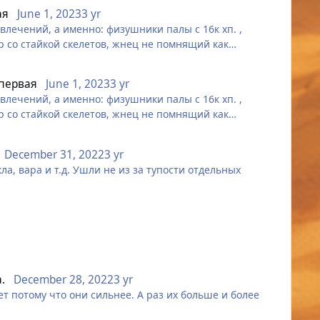
ая
June 1, 2023
3 yr
лечений, а именно: физушники палы с 16к хп. ,
р со стайкой скелетов, жнец не помнящий как
 первая
June 1, 2023
3 yr
лечений, а именно: физушники палы с 16к хп. ,
р со стайкой скелетов, жнец не помнящий как
December 31, 2022
3 yr
ла, вара и т.д. Ушли не из за тупости отдельных
.
December 28, 2022
3 yr
ет потому что они сильнее. А раз их больше и более