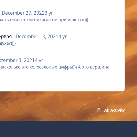
December 27, 2022
3 yr
хоть они в этом никогда не признаются)))
ервая
December 13, 2021
4 yr
уха?))))
ptember 3, 2021
4 yr
насколько это колосальные цифры))) А это вершина
All Activity