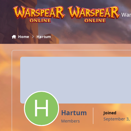
Skip to content
War
Home
Hartum
Hartum
Joined
September 3,
Members