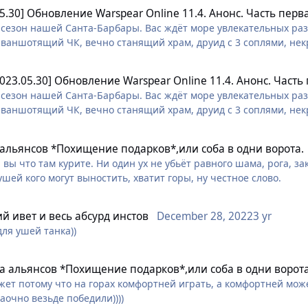
05.30] Обновление Warspear Online 11.4. Анонс. Часть перв
сезон нашей Санта-Барбары. Вас ждёт море увлекательных разв
 ваншотящий ЧК, вечно станящий храм, друид с 3 соплями, нек
 заклинатель)))
2023.05.30] Обновление Warspear Online 11.4. Анонс. Часть
сезон нашей Санта-Барбары. Вас ждёт море увлекательных разв
 ваншотящий ЧК, вечно станящий храм, друид с 3 соплями, нек
 заклинатель)))
 альянсов *Похищение подарков*,или соба в одни ворота.
вы что там курите. Ни один ух не убьёт равного шама, рога, зак
 ушей кого могут выностить, хватит горы, ну честное слово.
й ивет и весь абсурд инстов
December 28, 2022
3 yr
 для ушей танка))
а альянсов *Похищение подарков*,или соба в одни ворота
ожет потому что на горах комфортней играть, а комфортней мож
заочно везьде победили))))