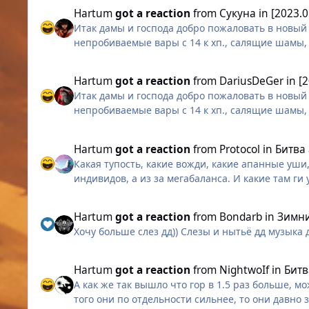
Hartum
got a reaction
from
Сукуна
in
[2023.
Итак дамы и господа добро пожаловать в новый 
непробиваемые вары с 14 к хп., салящие шамы,
выглядит не в обличье демона, и человек-армия
Hartum
got a reaction
from
DariusDeGer
in
[
Итак дамы и господа добро пожаловать в новый 
непробиваемые вары с 14 к хп., салящие шамы,
выглядит не в обличье демона, и человек-армия
Hartum
got a reaction
from
Protocol
in
Битва
Какая тупость, какие вожди, какие апанные уши, 
индивидов, а из за мегабаланса. И какие там ги
Hartum
got a reaction
from
Bondarb
in
Зимни
Хочу больше слез дд)) Слезы и нытьё дд музыка
Hartum
got a reaction
from
NightwoIf
in
Битв
А как же так вышло что гор в 1.5 раз больше, м
того они по отдельности сильнее, то они давно 