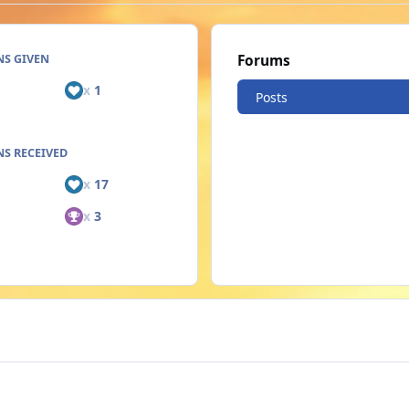
NS GIVEN
Forums
x
1
Posts
S RECEIVED
x
17
x
3