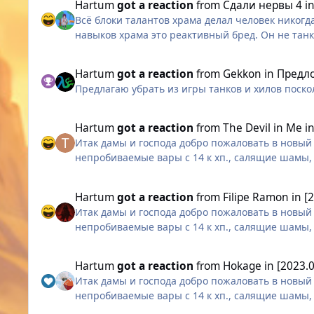
Hartum
got a reaction
from
Сдали нервы 4
i
Всё блоки талантов храма делал человек никогд
навыков храма это реактивный бред. Он не танк
урона, храм танкует по факту на количестве блок
Про мантру не говорите даже это не хил)) А супе
Hartum
got a reaction
from
Gekkon
in
Предл
должен лихорадочно искать моба на которого упа
Предлагаю убрать из игры танков и хилов поск
порицанием. Храм просто по большому счету вы
Hartum
got a reaction
from
The Devil in Me
i
Итак дамы и господа добро пожаловать в новый 
непробиваемые вары с 14 к хп., салящие шамы,
выглядит не в обличье демона, и человек-армия
Hartum
got a reaction
from
Filipe Ramon
in
[
Итак дамы и господа добро пожаловать в новый 
непробиваемые вары с 14 к хп., салящие шамы,
выглядит не в обличье демона, и человек-армия
Hartum
got a reaction
from
Hokage
in
[2023.
Итак дамы и господа добро пожаловать в новый 
непробиваемые вары с 14 к хп., салящие шамы,
выглядит не в обличье демона, и человек-армия