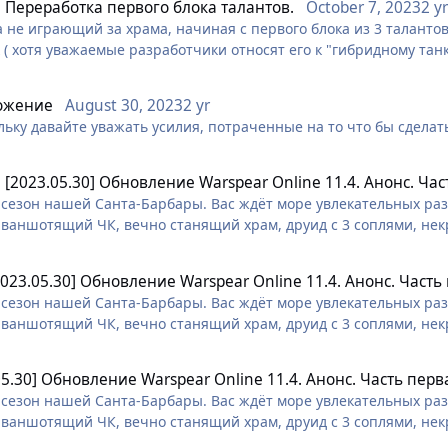
n
Переработка первого блока талантов.
October 7, 2023
2 y
а не играющий за храма, начиная с первого блока из 3 таланто
 ( хотя уважаемые разработчики относят его к "гибридному тан
а и хп, и всё. Не хил, ибо стабильных навыков хила нет, он ран
р хил от агра это просто огонь, мало того что для хила ты долже
ожение
August 30, 2023
2 yr
л дебаф. Не дд, ибо дд как бы у щитовика нет, а у палочника о
ольку давайте уважать усилия, потраченные на то что бы сдела
сер сумрачного гения разработчиков, формата, уууу нужен нов
n
[2023.05.30] Обновление Warspear Online 11.4. Анонс. Ча
сезон нашей Санта-Барбары. Вас ждёт море увлекательных разв
 ваншотящий ЧК, вечно станящий храм, друид с 3 соплями, нек
 заклинатель)))
2023.05.30] Обновление Warspear Online 11.4. Анонс. Часть
сезон нашей Санта-Барбары. Вас ждёт море увлекательных разв
 ваншотящий ЧК, вечно станящий храм, друид с 3 соплями, нек
 заклинатель)))
05.30] Обновление Warspear Online 11.4. Анонс. Часть перв
сезон нашей Санта-Барбары. Вас ждёт море увлекательных разв
 ваншотящий ЧК, вечно станящий храм, друид с 3 соплями, нек
 заклинатель)))