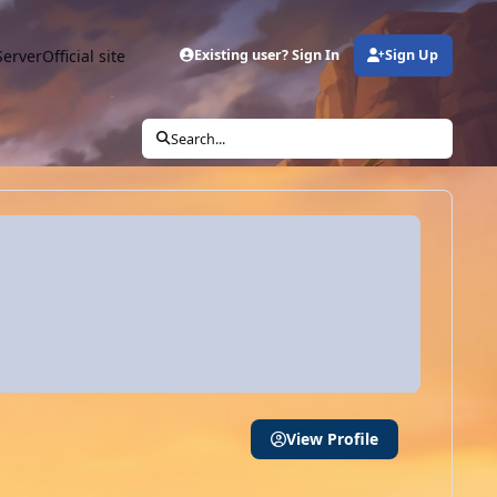
Server
Official site
Existing user? Sign In
Sign Up
Search...
View Profile