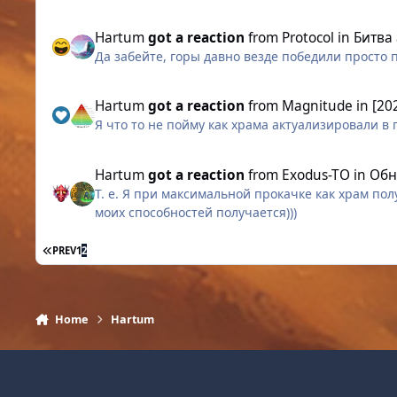
Hartum
got a reaction
from
Protocol
in
Битва
Да забейте, горы давно везде победили просто 
Hartum
got a reaction
from
Magnitude
in
[20
Я что то не пойму как храма актуализировали в
Hartum
got a reaction
from
Exodus-TO
in
Обн
Т. е. Я при максимальной прокачке как храм по
моих способностей получается)))
FIRST PAGE
PREV
1
2
Home
Hartum