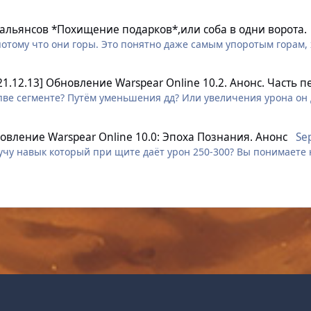
 альянсов *Похищение подарков*,или соба в одни ворота.
потому что они горы. Это понятно даже самым упоротым горам, 
21.12.13] Обновление Warspear Online 10.2. Анонс. Часть п
 пве сегменте? Путём уменьшения дд? Или увеличения урона он д
овление Warspear Online 10.0: Эпоха Познания. Анонс
Se
лучу навык который при щите даёт урон 250-300? Вы понимаете 