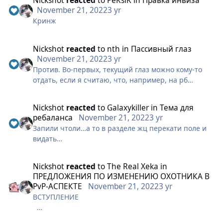
Nickshot
reacted
to
PeKsiK
in
Правка инвиза
У ханта топ потенциал в пвп, жаль конечно что я
November 21, 2022
3 yr
не выбрал его за мейна, я бы вам показал, откуда
Кринж
готовилось нападение...
Nickshot
reacted
to
nth
in
Пассивный глаз
November 21, 2022
3 yr
Против. Во-первых, текущий глаз можно кому-то
отдать, если я считаю, что, например, на рб
условный иск лучше реализует данный бафф. Есть,
конечно, уникумы, которые никогда ничего не
Nickshot
reacted
to
Galaxykiller
in
Тема для
отдадут и будут своим +5 магом с глазом упорно
ребаланса
November 21, 2022
3 yr
бить 100 урона по Номарху при рядом стоящем +9
Запили чтоли…а то в разделе жц перекати поле и
рее, вот они как раз от таких нововведений
видать…
выиграют. Во-вторых, текущий бонус от глаза
закладывает в расчет то, что глаз у случайно
взятого мага висит не по кд. Если даже у 20 будет
Nickshot
reacted
to
The Real Xeka
in
постоянно работать прибавка, то она, очевидно,
ПРЕДЛОЖЕНИЯ ПО ИЗМЕНЕНИЮ ОХОТНИКА В
станет меньше. А глаз уже порезан сильно, так что
PvP-АСПЕКТЕ
November 21, 2022
3 yr
еще больше терять лично я не хочу.
ВСТУПЛЕНИЕ
Раз уж разработчики в очередной раз решили