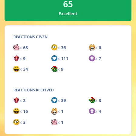
65
Excellent
REACTIONS GIVEN
x
68
x
36
x
6
x
9
x
111
x
7
x
34
x
9
REACTIONS RECEIVED
x
2
x
39
x
3
x
16
x
1
x
4
x
3
x
1