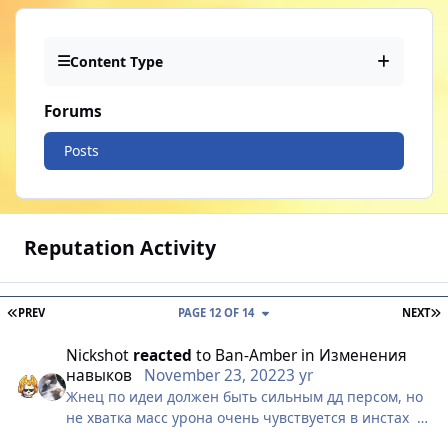
Content Type
Forums
Posts
Reputation Activity
FIRST PAGE
L
PREV
PAGE 12 OF 14
NEXT
Nickshot
reacted
to
Ban-Amber
in
Изменения
навыков
November 23, 2022
3 yr
Жнец по идеи должен быть сильным дд персом, но
не хватка масс урона очень чувствуется в инстах
Начнем с базового Скилла