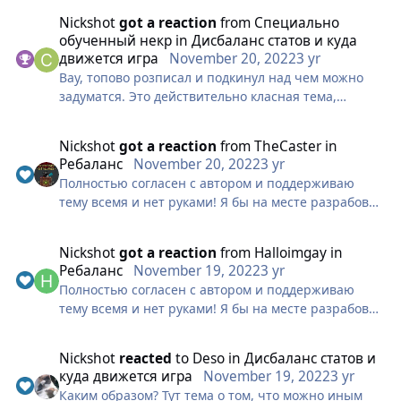
поинтересоваться мнением игроков о том, какие
Nickshot
got a reaction
from
Специально
игровые механики нужно изменить, то позволю
обученный некр
in
Дисбаланс статов и куда
себе сказать слово в адрес такого класса как
движется игра
November 20, 2022
3 yr
Охотник. Конечно, я не помню, чтобы какой-то
Вау, топово розписал и подкинул над чем можно
ребаланс затрагивал только один аспект класса
задуматся. Это действительно класная тема,
(только PvE или, например, только PvP — даже
надеюсь, уважаемые разработчики не обойдут её
какое-нибудь мизерное изменение в конечном
стороной
итоге могло изменить геймплей до
Nickshot
got a reaction
from
TheCaster
in
Чел...ты.....🤥
неузнаваемости, как это случилось в своё время,
Ребаланс
November 20, 2022
3 yr
например, с Разбойником или Магом). Поэтому, так
Полностью согласен с автором и поддерживаю
как я являюсь PvP-игроком, постараюсь "подогнать"
тему всемя и нет руками! Я бы на месте разрабов
несколько идей для изменения ряда механик в PvP-
добавил все из выше перечисленного. Ведь
аспекте, так как к нему у меня имеется много
действительно, тяжко даётся чк в нынешней
Nickshot
got a reaction
from
Halloimgay
in
вопросов.
ситуации, ибо сопра и дикий урон физушников не
Ребаланс
November 19, 2022
3 yr
даёт полностью реализоваться. А круг чк... не
Полностью согласен с автором и поддерживаю
ЧТО КАСАЕТСЯ ХАНТА В PvP?
заслуженно его порезали. Ну автор молодец,
тему всемя и нет руками! Я бы на месте разрабов
впрочем, за всех сказал. Однозначно лайк
добавил все из выше перечисленного. Ведь
Начну, наверное, с самой наболевшей кнопки. Кто
действительно, тяжко даётся чк в нынешней
бы мог подумать, что геймплей на ханте будет
Nickshot
reacted
to
Deso
in
Дисбаланс статов и
ситуации, ибо сопра и дикий урон физушников не
мной переосмыслен до такой степени, что станет
куда движется игра
November 19, 2022
3 yr
даёт полностью реализоваться. А круг чк... не
единственным персонажем в PvP без контроля?
Каким образом? Тут тема о том, что можно иным